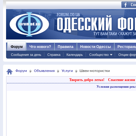
Форум
Что нового?
Правила
Новости Одессы
Ресторан
Сообщения за день
Справка
Календарь
Сообщество
Опции фор
Форум
Объявления
Услуги
Швеи-мотористки
Творить добро легко!
Спасение жизни 
Условия размещения рек