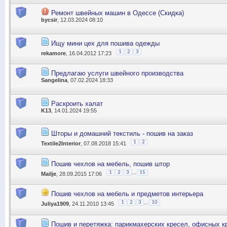
Ремонт швейных машин в Одессе (Скидка)
bycsir
, 12.03.2024 08:10
Ищу мини цех для пошива одежды
1
2
3
rekamore
, 16.04.2012 17:23
Предлагаю услуги швейного производства
Sangelina
, 07.02.2024 18:33
Раскроить халат
K13
, 14.01.2024 19:55
Шторы и домашний текстиль - пошив на заказ
1
2
Textile2Interior
, 07.08.2018 15:41
Пошив чехлов на мебель, пошив штор
...
1
2
3
15
Mailje
, 28.09.2015 17:06
Пошив чехлов на мебель и предметов интерьера
...
1
2
3
10
Juliya1909
, 24.11.2010 13:45
Пошив и перетяжка: парикмахерских кресел, офисных кр