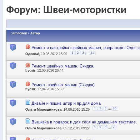
Форум:
Швеи-мотористки
Заголовок
/
Автор
Ремонт и настройка швейных машин, оверлоков г.Одесс
...
1
2
3
31
Одесса!
, 10.03.2012 15:09
Ремонт швейных машин. Скидка.
bycsir
, 12.06.2026 20:44
Ремонт швейных машин (Скидка)
bycsir
, 17.04.2026 15:59
Дизайн и пошив штор и пр.для дома
...
1
2
3
60
Ольга Мирошникова
, 14.06.2010 15:26
Вышивка в подарок и для себя на домашнем текстиле.
...
1
2
3
7
Ольга Мирошникова
, 05.12.2019 09:22