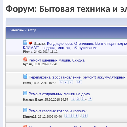
Форум:
Бытовая техника и э
Заголовок
/
Автор
Важно:
Кондиционеры, Отопление, Вентиляция под
КЛИМАТ" продажа, монтаж, обслуживание
Pirena
, 24.02.2014 11:12
Ремонт швейных машин. Скидка.
bycsir
, 02.08.2026 12:41
Перепаковка (восстановление, ремонт) аккумуляторных 
...
1
2
3
16
xams
, 05.02.2011 15:32
Ремонт стиральных машин на дому
...
1
2
3
9
Наташа Баде
, 25.10.2018 14:57
Ремонт газовых котлов и колонок
...
1
2
3
11
Dimon22
, 27.12.2009 00:46