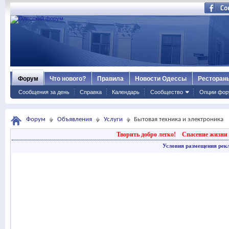
Форум
Что нового?
Правила
Новости Одессы
Ресторан
Сообщения за день
Справка
Календарь
Сообщество
Опции фор
Форум
Объявления
Услуги
Бытовая техника и электроника
Творить добро легко!
Спасение жизни 
Условия размещения рек