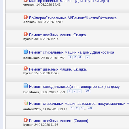
Мастер швейных машин . (Действует Скидка)
челнок
, 14.06.2026 14:41
Бойлера/Стиральные М/Ремонт/Чистка/Установка
Алексай
, 04.03.2026 09:09
Ремонт швейных машин. Скидка.
bycsir
, 30.05.2026 10:14
Ремонт стиральных машин на дому,Диагностика
...
1
2
3
9
Кошечкаю
, 29.10.2018 07:56
Ремонт швейных машин. Скидка.
bycsir
, 15.05.2026 15:46
Ремонт холодильников(в т.ч. инверторных )на дому
...
1
2
3
26
Did Moros
, 31.05.2012 15:53
Ремонт стиральных машин-автоматов, посудомоечных м
...
1
2
3
60
andron220v
, 14.04.2010 13:17
Ремонт швейных машин. (Скидка)
bycsir
, 24.04.2026 11:16