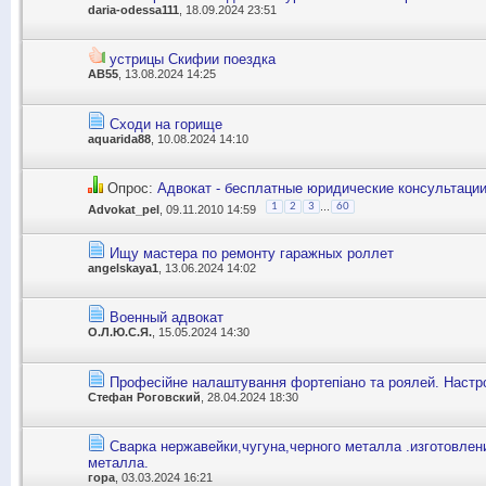
daria-odessa111
, 18.09.2024 23:51
устрицы Скифии поездка
АВ55
, 13.08.2024 14:25
Сходи на горище
aquarida88
, 10.08.2024 14:10
Опрос:
Адвокат - бесплатные юридические консультаци
...
1
2
3
60
Advokat_pel
, 09.11.2010 14:59
Ищу мастера по ремонту гаражных роллет
angelskaya1
, 13.06.2024 14:02
Военный адвокат
О.Л.Ю.С.Я.
, 15.05.2024 14:30
Професійне налаштування фортепіано та роялей. Настр
Стефан Роговский
, 28.04.2024 18:30
Сварка нержавейки,чугуна,черного металла .изготовлен
металла.
гора
, 03.03.2024 16:21