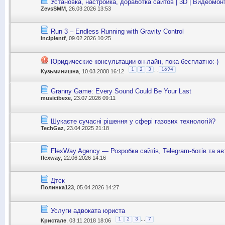
Установка, настройка, доработка сайтов | 3D | Видеомон
ZevsSMM
, 26.03.2026 13:53
Run 3 – Endless Running with Gravity Control
incipientf
, 09.02.2026 10:25
Юридические консультации он-лайн, пока бесплатно:-)
...
1
2
3
1694
Кузьминишна
, 10.03.2008 16:12
Granny Game: Every Sound Could Be Your Last
musicibexe
, 23.07.2026 09:11
Шукаєте сучасні рішення у сфері газових технологій?
TechGaz
, 23.04.2025 21:18
FlexWay Agency — Розробка сайтів, Telegram-ботів та ав
flexway
, 22.06.2026 14:16
Дтєк
Полинка123
, 05.04.2026 14:27
Услуги адвоката юриста
...
1
2
3
7
Кристале
, 03.11.2018 18:06