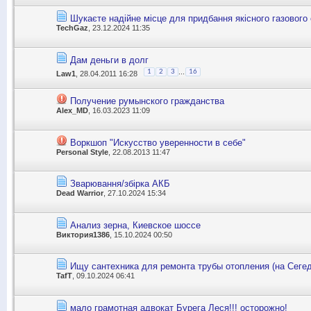
Шукаєте надійне місце для придбання якісного газового
TechGaz
, 23.12.2024 11:35
Дам деньги в долг
...
1
2
3
16
Law1
, 28.04.2011 16:28
Получение румынского гражданства
Alex_MD
, 16.03.2023 11:09
Воркшоп "Искусство уверенности в себе"
Personal Style
, 22.08.2013 11:47
Зварювання/збірка АКБ
Dead Warrior
, 27.10.2024 15:34
Анализ зерна, Киевское шоссе
Виктория1386
, 15.10.2024 00:50
Ищу сантехника для ремонта трубы отопления (на Сегед
TafT
, 09.10.2024 06:41
мало грамотная адвокат Бурега Леся!!! осторожно!