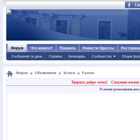
Форум
Что нового?
Правила
Новости Одессы
Ресторан
Сообщения за день
Справка
Календарь
Сообщество
Опции фор
Форум
Объявления
Услуги
Разное
Творить добро легко!
Спасение жизни 
Условия размещения рек