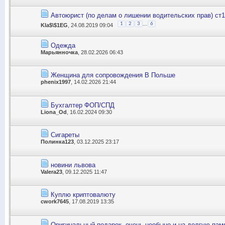
Автоюрист (по делам о лишении водительских прав) ст
...
1
2
3
6
Kla$\$1EG
, 24.08.2019 09:04
Одежда
Марьянночка
, 28.02.2026 06:43
Женщина для сопровождения В Польше
phenix1997
, 14.02.2026 21:44
Бухгалтер ФОП/СПД
Liona_Od
, 16.02.2024 09:30
Сигареты
Полинка123
, 03.12.2025 23:17
новини львова
Valera23
, 09.12.2025 11:47
Куплю криптовалюту
cwork7645
, 17.08.2019 13:35
Оригинальный подарок, очень необыно и на долгую пам