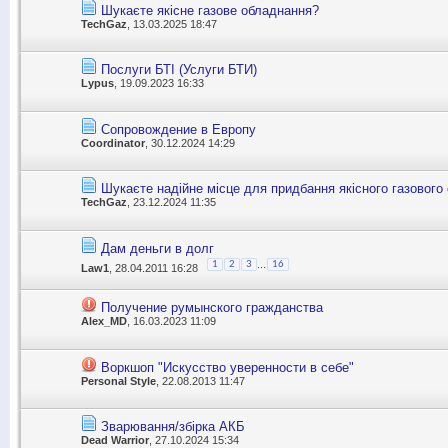
Шукаєте якісне газове обладнання?
TechGaz
, 13.03.2025 18:47
Послуги БТІ (Услуги БТИ)
Lypus
, 19.09.2023 16:33
Сопровождение в Европу
Coordinator
, 30.12.2024 14:29
Шукаєте надійне місце для придбання якісного газового
TechGaz
, 23.12.2024 11:35
Дам деньги в долг
...
1
2
3
16
Law1
, 28.04.2011 16:28
Получение румынского гражданства
Alex_MD
, 16.03.2023 11:09
Воркшоп "Искусство уверенности в себе"
Personal Style
, 22.08.2013 11:47
Зварювання/збірка АКБ
Dead Warrior
, 27.10.2024 15:34