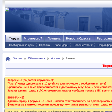
Форум
Что нового?
Правила
Новости Одессы
Ресторан
Сообщения за день
Справка
Календарь
Сообщество
Опции фор
Форум
Объявления
Услуги
Разное
Творит
Запрещено (выдается нарушение):
"Апать" чаще одного раза в 10 дней, со дня последнего сообщения в теме!
Бронирование в теме приравнивается к досрочному АПу! Бронь осуществляе
Заказы делать только в ЛС, о готовности заказов сообщать только в ЛС, время
ВНИМАНИЕ!
Администрация форума не несет никакой ответственности за достоверность, к
финансовые взаимоотношения продавец-покупатель решаются ими только ме