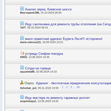
Анализ зерна, Киевское шоссе
Виктория1386
, 15.10.2024 00:50
Ищу сантехника для ремонта трубы отопления (на Сегед
TafT
, 09.10.2024 06:41
мало грамотная адвокат Бурега Леся!!! осторожно!
daria-odessa111
, 18.09.2024 23:51
устрицы Скифии поездка
АВ55
, 13.08.2024 14:25
Сходи на горище
aquarida88
, 10.08.2024 14:10
Опрос:
Адвокат - бесплатные юридические консультаци
...
1
2
3
60
Advokat_pel
, 09.11.2010 14:59
Ищу мастера по ремонту гаражных роллет
angelskaya1
, 13.06.2024 14:02