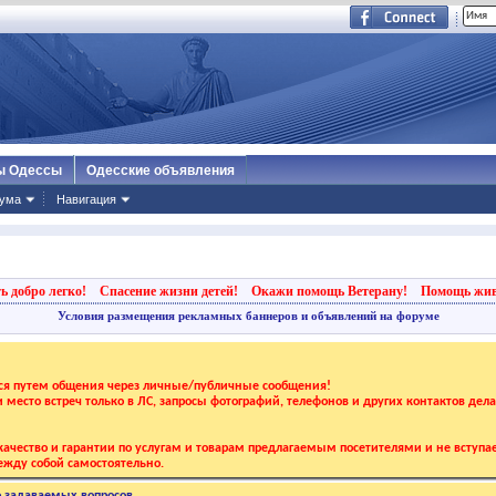
ы Одессы
Одесские объявления
ума
Навигация
ь добро легко!
Спасение жизни детей!
Окажи помощь Ветерану!
Помощь жи
Условия размещения рекламных баннеров и объявлений на форуме
тся путем общения через личные/публичные сообщения!
 и место встреч только в ЛС, запросы фотографий, телефонов и других контактов дел
ачество и гарантии по услугам и товарам предлагаемым посетителями и не вступае
жду собой самостоятельно.