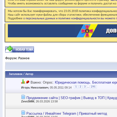
Если это Ваш первый визит на наш форум, рекомендуем прочесть страницу
Част
Чтобы иметь возможность оставлять сообщения на форуме и получить доступ к
Мы хотели бы Вас поинформировать, что 23.05.2018 политика конфиденциальнос
Наш сайт использует куки-файлы для сбора статистики, обеспечения функционал
Подробнее
о персональных данных и политике конфиденциальности вы можете п
Форум:
Разное
Заголовок
/
Автор
Важно: Опрос:
Юридическая помощь. Бесплатная юри
...
1
2
3
295
Игорь Николаевич
, 05.05.2011 09:14
Продвижение сайта | SEO-трафик | Вывод в ТОП | Крауд
ZevsSMM
, 26.03.2026 13:58
Рассылка / Инвайтинг Telegram | Приватный метод
ZevsSMM
, 26.03.2026 13:56