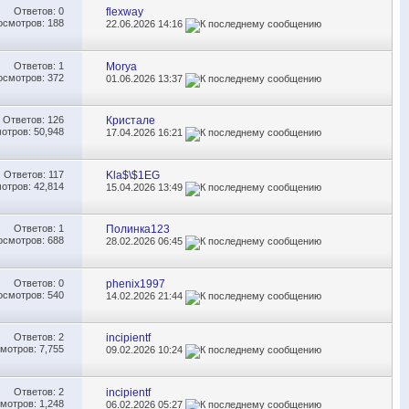
Ответов:
0
flexway
осмотров: 188
22.06.2026
14:16
Ответов:
1
Morya
осмотров: 372
01.06.2026
13:37
Ответов:
126
Кристале
отров: 50,948
17.04.2026
16:21
Ответов:
117
Kla$\$1EG
отров: 42,814
15.04.2026
13:49
Ответов:
1
Полинка123
осмотров: 688
28.02.2026
06:45
Ответов:
0
phenix1997
осмотров: 540
14.02.2026
21:44
Ответов:
2
incipientf
мотров: 7,755
09.02.2026
10:24
Ответов:
2
incipientf
мотров: 1,248
06.02.2026
05:27