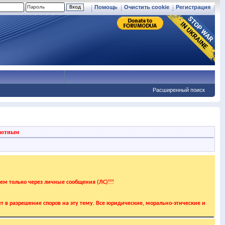
Помощь
Очистить cookie
Регистрация
Расширенный поиск
вотным
аем только через личные сообщения (ЛС)!!!
т в разрешение споров на эту тему. Все юридические, морально-этические и