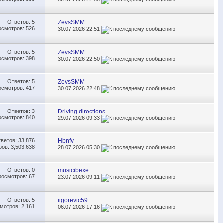
Ответов:
5
ZevsSMM
осмотров: 526
30.07.2026
22:51
Ответов:
5
ZevsSMM
осмотров: 398
30.07.2026
22:50
Ответов:
5
ZevsSMM
осмотров: 417
30.07.2026
22:48
Ответов:
3
Driving directions
осмотров: 840
29.07.2026
09:33
тветов:
33,876
Hbnfv
ов: 3,503,638
28.07.2026
05:30
Ответов:
0
musicibexe
росмотров: 67
23.07.2026
09:11
Ответов:
5
iigorevic59
мотров: 2,161
06.07.2026
17:16