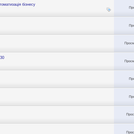
томатизація бізнесу
Пр
Пр
Просм
130
Просм
Пр
Пр
Прос
Прос