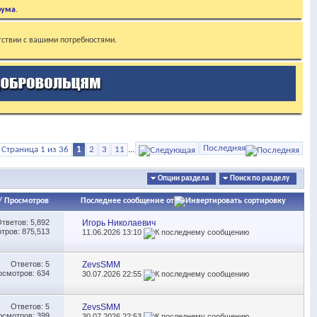
рума
.
тствии с вашими потребностями.
Последняя
Страница 1 из 36
1
2
3
11
...
Опции раздела
Поиск по разделу
/
Просмотров
Последнее сообщение от
Ответов:
5,892
Игорь Николаевич
тров: 875,513
11.06.2026
13:10
Ответов:
5
ZevsSMM
осмотров: 634
30.07.2026
22:55
Ответов:
5
ZevsSMM
осмотров: 399
30.07.2026
22:53