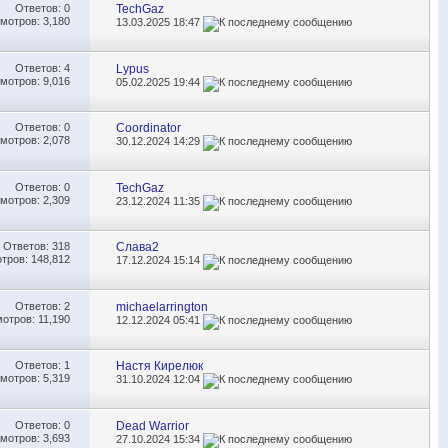
Ответов:
0
TechGaz
мотров: 3,180
13.03.2025
18:47
Ответов:
4
Lypus
мотров: 9,016
05.02.2025
19:44
Ответов:
0
Coordinator
мотров: 2,078
30.12.2024
14:29
Ответов:
0
TechGaz
мотров: 2,309
23.12.2024
11:35
Ответов:
318
Слава2
тров: 148,812
17.12.2024
15:14
Ответов:
2
michaelarrington
отров: 11,190
12.12.2024
05:41
Ответов:
1
Настя Кирелюк
мотров: 5,319
31.10.2024
12:04
Ответов:
0
Dead Warrior
мотров: 3,693
27.10.2024
15:34