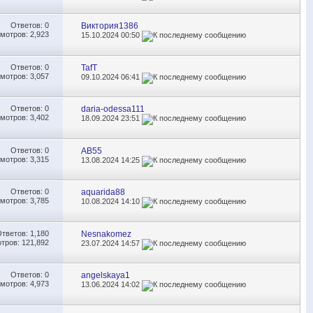
Ответов:
0
Виктория1386
мотров: 2,923
15.10.2024
00:50
Ответов:
0
TafT
мотров: 3,057
09.10.2024
06:41
Ответов:
0
daria-odessa111
мотров: 3,402
18.09.2024
23:51
Ответов:
0
АВ55
мотров: 3,315
13.08.2024
14:25
Ответов:
0
aquarida88
мотров: 3,785
10.08.2024
14:10
Ответов:
1,180
Nesnakomez
тров: 121,892
23.07.2024
14:57
Ответов:
0
angelskaya1
мотров: 4,973
13.06.2024
14:02