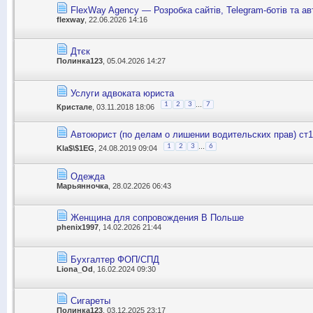
FlexWay Agency — Розробка сайтів, Telegram-ботів та ав
flexway
, 22.06.2026 14:16
Дтєк
Полинка123
, 05.04.2026 14:27
Услуги адвоката юриста
...
1
2
3
7
Кристале
, 03.11.2018 18:06
Автоюрист (по делам о лишении водительских прав) ст
...
1
2
3
6
Kla$\$1EG
, 24.08.2019 09:04
Одежда
Марьянночка
, 28.02.2026 06:43
Женщина для сопровождения В Польше
phenix1997
, 14.02.2026 21:44
Бухгалтер ФОП/СПД
Liona_Od
, 16.02.2024 09:30
Сигареты
Полинка123
, 03.12.2025 23:17