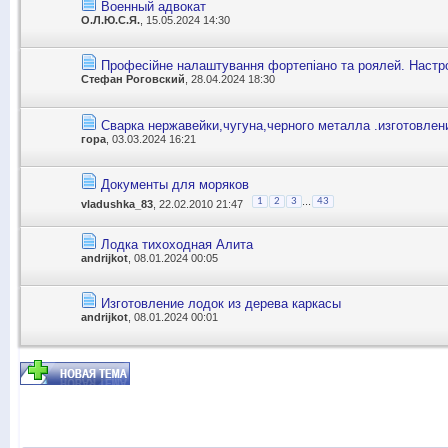
Военный адвокат
О.Л.Ю.С.Я.
, 15.05.2024 14:30
Професійне налаштування фортепіано та роялей. Настр
Стефан Роговский
, 28.04.2024 18:30
Сварка нержавейки,чугуна,черного металла .изготовлен
гора
, 03.03.2024 16:21
Документы для моряков
...
1
2
3
43
vladushka_83
, 22.02.2010 21:47
Лодка тихоходная Алита
andrijkot
, 08.01.2024 00:05
Изготовление лодок из дерева каркасы
andrijkot
, 08.01.2024 00:01