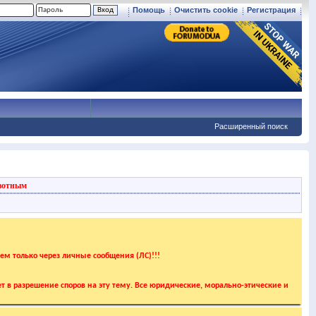
Помощь
Очистить cookie
Регистрация
Расширенный поиск
вотным
аем только через личные сообщения (ЛС)!!!
т в разрешение споров на эту тему. Все юридические, морально-этические и