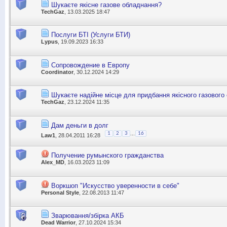
Шукаєте якісне газове обладнання?
TechGaz
, 13.03.2025 18:47
Послуги БТІ (Услуги БТИ)
Lypus
, 19.09.2023 16:33
Сопровождение в Европу
Coordinator
, 30.12.2024 14:29
Шукаєте надійне місце для придбання якісного газового
TechGaz
, 23.12.2024 11:35
Дам деньги в долг
...
1
2
3
16
Law1
, 28.04.2011 16:28
Получение румынского гражданства
Alex_MD
, 16.03.2023 11:09
Воркшоп "Искусство уверенности в себе"
Personal Style
, 22.08.2013 11:47
Зварювання/збірка АКБ
Dead Warrior
, 27.10.2024 15:34