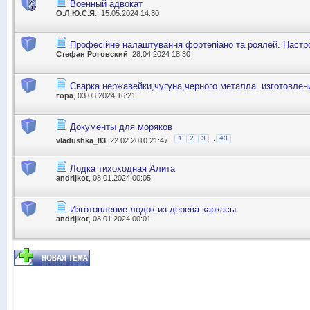
Военный адвокат
О.Л.Ю.С.Я.
, 15.05.2024 14:30
Професійне налаштування фортепіано та роялей. Настр
Стефан Роговский
, 28.04.2024 18:30
Сварка нержавейки,чугуна,черного металла .изготовлен
гора
, 03.03.2024 16:21
Документы для моряков
...
1
2
3
43
vladushka_83
, 22.02.2010 21:47
Лодка тихоходная Алита
andrijkot
, 08.01.2024 00:05
Изготовление лодок из дерева каркасы
andrijkot
, 08.01.2024 00:01