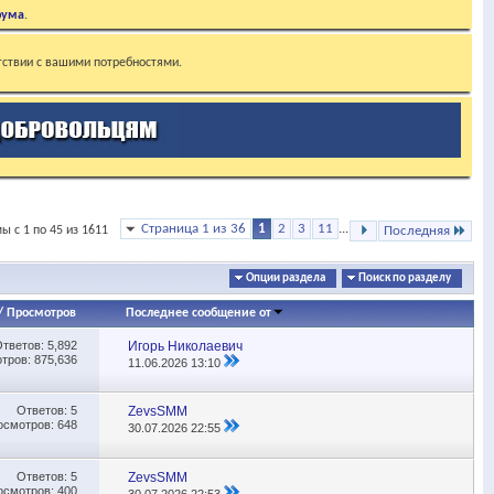
рума
.
тствии с вашими потребностями.
Страница 1 из 36
1
2
3
11
...
ы с 1 по 45 из 1611
Последняя
Опции раздела
Поиск по разделу
/
Просмотров
Последнее сообщение от
Ответов:
5,892
Игорь Николаевич
тров: 875,636
11.06.2026
13:10
Ответов:
5
ZevsSMM
осмотров: 648
30.07.2026
22:55
Ответов:
5
ZevsSMM
осмотров: 400
30.07.2026
22:53