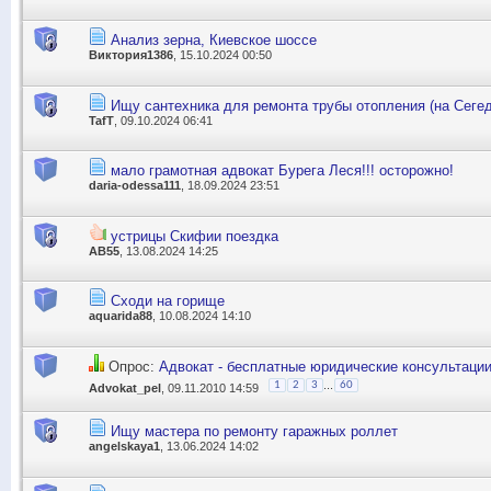
Анализ зерна, Киевское шоссе
Виктория1386
, 15.10.2024 00:50
Ищу сантехника для ремонта трубы отопления (на Сегед
TafT
, 09.10.2024 06:41
мало грамотная адвокат Бурега Леся!!! осторожно!
daria-odessa111
, 18.09.2024 23:51
устрицы Скифии поездка
АВ55
, 13.08.2024 14:25
Сходи на горище
aquarida88
, 10.08.2024 14:10
Опрос:
Адвокат - бесплатные юридические консультаци
...
1
2
3
60
Advokat_pel
, 09.11.2010 14:59
Ищу мастера по ремонту гаражных роллет
angelskaya1
, 13.06.2024 14:02