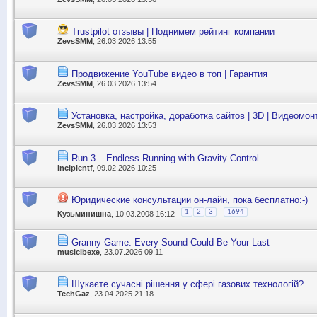
Trustpilot отзывы | Поднимем рейтинг компании
ZevsSMM
, 26.03.2026 13:55
Продвижение YouTube видео в топ | Гарантия
ZevsSMM
, 26.03.2026 13:54
Установка, настройка, доработка сайтов | 3D | Видеомон
ZevsSMM
, 26.03.2026 13:53
Run 3 – Endless Running with Gravity Control
incipientf
, 09.02.2026 10:25
Юридические консультации он-лайн, пока бесплатно:-)
...
1
2
3
1694
Кузьминишна
, 10.03.2008 16:12
Granny Game: Every Sound Could Be Your Last
musicibexe
, 23.07.2026 09:11
Шукаєте сучасні рішення у сфері газових технологій?
TechGaz
, 23.04.2025 21:18