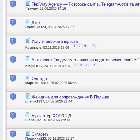
FlexWay Agency — Розробка сайтів, Telegram-ботів та ав
flexway
, 22.06.2026 14:16
Дтєк
Полинка123
, 05.04.2026 14:27
Услуги адвоката юриста
...
1
2
3
7
Кристале
, 03.11.2018 18:06
Автоюрист (по делам о лишении водительских прав) ст
...
1
2
3
6
Kla$\$1EG
, 24.08.2019 09:04
Одежда
Марьянночка
, 28.02.2026 06:43
Женщина для сопровождения В Польше
phenix1997
, 14.02.2026 21:44
Бухгалтер ФОП/СПД
Liona_Od
, 16.02.2024 09:30
Сигареты
Полинка123
, 03.12.2025 23:17