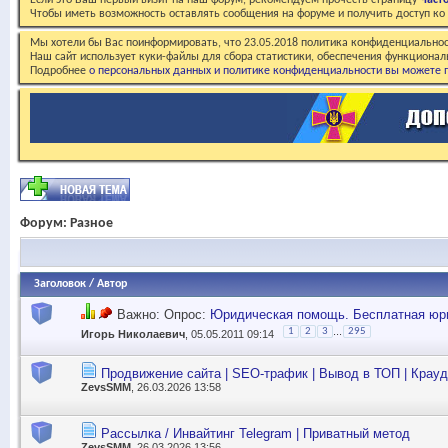
Если это Ваш первый визит на наш форум, рекомендуем прочесть страницу
Част
Чтобы иметь возможность оставлять сообщения на форуме и получить доступ к
Мы хотели бы Вас поинформировать, что 23.05.2018 политика конфиденциальнос
Наш сайт использует куки-файлы для сбора статистики, обеспечения функционал
Подробнее
о персональных данных и политике конфиденциальности вы можете п
Форум:
Разное
Заголовок
/
Автор
Важно: Опрос:
Юридическая помощь. Бесплатная юри
...
1
2
3
295
Игорь Николаевич
, 05.05.2011 09:14
Продвижение сайта | SEO-трафик | Вывод в ТОП | Крауд
ZevsSMM
, 26.03.2026 13:58
Рассылка / Инвайтинг Telegram | Приватный метод
ZevsSMM
, 26.03.2026 13:56