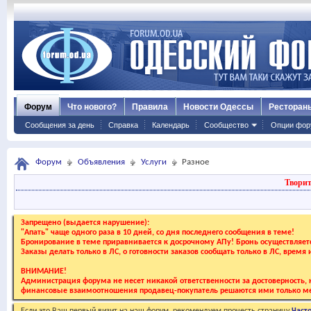
Форум
Что нового?
Правила
Новости Одессы
Ресторан
Сообщения за день
Справка
Календарь
Сообщество
Опции фор
Форум
Объявления
Услуги
Разное
Творит
Запрещено (выдается нарушение):
"Апать" чаще одного раза в 10 дней, со дня последнего сообщения в теме!
Бронирование в теме приравнивается к досрочному АПу! Бронь осуществляе
Заказы делать только в ЛС, о готовности заказов сообщать только в ЛС, время
ВНИМАНИЕ!
Администрация форума не несет никакой ответственности за достоверность, к
финансовые взаимоотношения продавец-покупатель решаются ими только ме