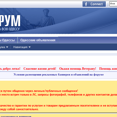
ы Одессы
Одесские объявления
ума
Навигация
ь добро легко!
Спасение жизни детей!
Окажи помощь Ветерану!
Помощь жи
Условия размещения рекламных баннеров и объявлений на форуме
тся путем общения через личные/публичные сообщения!
 и место встреч только в ЛС, запросы фотографий, телефонов и других контактов дел
ачество и гарантии по услугам и товарам предлагаемым посетителями и не вступае
жду собой самостоятельно.