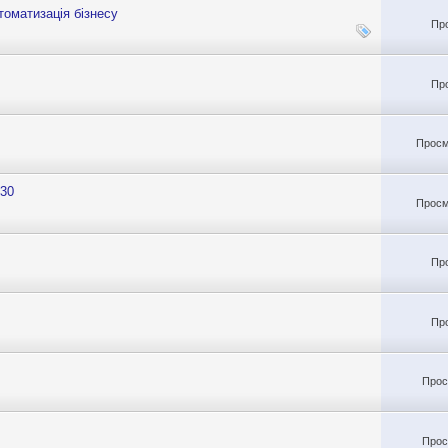
томатизація бізнесу
Пр
Пр
Просм
130
Просм
Пр
Пр
Прос
Прос