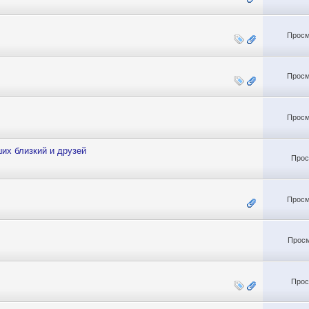
Просм
Просм
Просм
их близкий и друзей
Прос
Просм
Просм
Прос