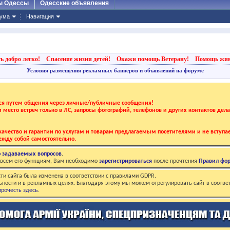
ы Одессы
Одесские объявления
ума
Навигация
ь добро легко!
Спасение жизни детей!
Окажи помощь Ветерану!
Помощь жи
Условия размещения рекламных баннеров и объявлений на форуме
тся путем общения через личные/публичные сообщения!
 и место встреч только в ЛС, запросы фотографий, телефонов и других контактов дел
ачество и гарантии по услугам и товарам предлагаемым посетителями и не вступае
жду собой самостоятельно.
о задаваемых вопросов
.
о всем его функциям, Вам необходимо
зарегистрироваться
после прочтения
Правил фо
ти сайта была изменена в соответствии с правилами GDPR.
ьности и в рекламных целях. Благодаря этому мы можем отрегулировать сайт в соотве
рочесть здесь
.