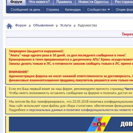
Форум
Что нового?
Правила
Новости Одессы
Ресторан
Сообщения за день
Справка
Календарь
Сообщество
Опции фор
Форум
Объявления
Услуги
Художества
Творит
Запрещено (выдается нарушение):
"Апать" чаще одного раза в 10 дней, со дня последнего сообщения в теме!
Бронирование в теме приравнивается к досрочному АПу! Бронь осуществляе
Заказы делать только в ЛС, о готовности заказов сообщать только в ЛС, время
ВНИМАНИЕ!
Администрация форума не несет никакой ответственности за достоверность, к
финансовые взаимоотношения продавец-покупатель решаются ими только ме
Если это Ваш первый визит на наш форум, рекомендуем прочесть страницу
Част
Чтобы иметь возможность оставлять сообщения на форуме и получить доступ к
Мы хотели бы Вас поинформировать, что 23.05.2018 политика конфиденциальнос
Наш сайт использует куки-файлы для сбора статистики, обеспечения функционал
Подробнее
о персональных данных и политике конфиденциальности вы можете п