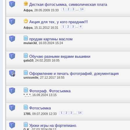
Десткая фотосъемка, символическая плата
...
1
2
3
14
Афра
, 28.05.2009 15:33
Акция для тех, у кого праздник!!!
...
1
2
3
4
Афра
, 15.11.2012 16:31
продам картины маслом
mulan3d
, 16.03.2024 15:24
Обучаю разными видами вышивки
gala10
, 24.02.2020 16:05
Оформление и печать фотографий, документация
unissmile
, 27.12.2017 18:55
Фотограф. Фотосъемка
*_*_*
, 16.09.2024 13:15
Фотосъемка
...
1
2
3
14
1785
, 09.07.2009 12:33
Уроки игры на фортепиано.
G.K.
, 07.03.2024 09:12