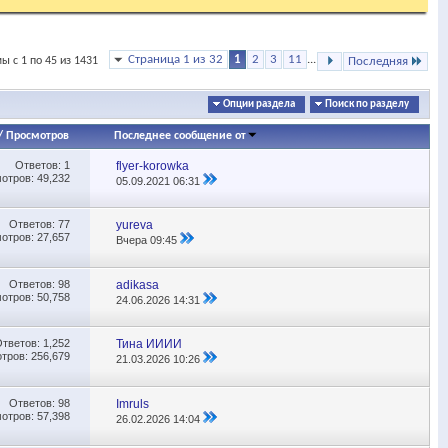
Страница 1 из 32
1
2
3
11
...
ы с 1 по 45 из 1431
Последняя
Опции раздела
Поиск по разделу
/
Просмотров
Последнее сообщение от
Ответов:
1
flyer-korowka
отров: 49,232
05.09.2021
06:31
Ответов:
77
yureva
отров: 27,657
Вчера
09:45
Ответов:
98
adikasa
отров: 50,758
24.06.2026
14:31
Ответов:
1,252
Тина ИИИИ
тров: 256,679
21.03.2026
10:26
Ответов:
98
Imruls
отров: 57,398
26.02.2026
14:04