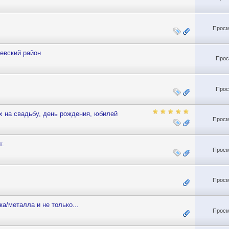
Просм
евский район
Прос
Прос
ах на свадьбу, день рождения, юбилей
Просм
т.
Просм
Просм
а/металла и не только...
Просм