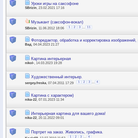
Уроки игры на саксофоне
SBrizin
, 23.02.2021 17:16
Музыкант (саксофон-вокал)
...
1
2
3
11
SBrizin
, 11.06.2012 18:06
Фоторедактор, обработка и корректировка изображений,
Вад
, 04.04.2023 21:27
Картина интерьерная
nikol-
, 14.03.2023 19:28
Художественный интерьер.
...
1
2
3
4
sergey.freska
, 07.04.2011 17:29
Картина с характером)
nika-22
, 07.01.2023 11:34
Интерьерная картина для вашего дома!
nika-22
, 20.11.2022 09:01
Портрет на заказ. Живопись, графика.
...
1
2
3
4
Koala69
, 12.07.2010 11:52