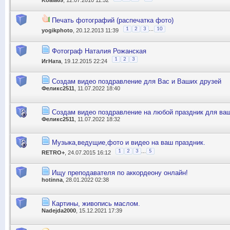
Печать фотографий (распечатка фото)
...
1
2
3
10
yogikphoto
, 20.12.2013 11:39
Фотограф Наталия Рожанская
1
2
3
ИгНата
, 19.12.2015 22:24
Создам видео поздравление для Вас и Ваших друзей
Феликс2511
, 11.07.2022 18:40
Создам видео поздравление на любой праздник для ваш
Феликс2511
, 11.07.2022 18:32
Музыка,ведущие,фото и видео на ваш праздник.
...
1
2
3
5
RETRO+
, 24.07.2015 16:12
Ищу преподавателя по аккордеону онлайн!
hotinna
, 28.01.2022 02:38
Картины, живопись маслом.
Nadejda2000
, 15.12.2021 17:39