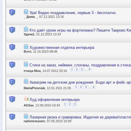
Ура! Видео поздравление, первые 3 - бесплатно.
_ Дима _
, 07.12.2021 13:16
Кто даёт уроки игры на фортепиано? Пишите Таирово Ки
Удача1
, 01.12.2023 13:33
Художественная отделка интерьера
Вэтл
, 11.10.2023 08:06
Стихи на заказ, нейминг, слоганы, поздравления в стих
...
1
2
3
9
птица-Моа
, 14.07.2012 20:16
Аквагрим на детском дне рождения. Боди арт и фейс ар
...
1
2
3
6
MariaPresniak
, 12.01.2011 21:05
Худ.оформление интерьера
1
2
3
AltSax
, 12.09.2010 10:34
Лазерная резка и гравировка. Изделия из дерева/пластик
radiolomaster
, 07.05.2023 15:09