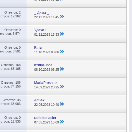
Ответов:
2
_ Дима _
отров: 17,262
22.12.2023
11:45
Ответов:
0
Удача1
мотров: 3,574
01.12.2023
13:33
Ответов:
0
Вэтл
мотров: 6,591
11.10.2023
08:06
Ответов:
168
птица-Моа
отров: 66,165
08.10.2023
08:25
Ответов:
106
MariaPresniak
отров: 74,156
14.09.2023
20:25
Ответов:
45
AltSax
отров: 35,063
22.05.2023
10:40
Ответов:
0
radiolomaster
отров: 12,535
07.05.2023
15:09