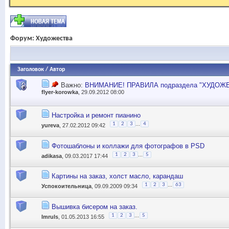
Форум:
Художества
Заголовок
/
Автор
Важно:
ВНИМАНИЕ! ПРАВИЛА подраздела "ХУДОЖ
flyer-korowka
, 29.09.2012 08:00
Настройка и ремонт пианино
...
1
2
3
4
yureva
, 27.02.2012 09:42
Фотошаблоны и коллажи для фотографов в PSD
...
1
2
3
5
adikasa
, 09.03.2017 17:44
Картины на заказ, холст масло, карандаш
...
1
2
3
63
Успокоительница
, 09.09.2009 09:34
Вышивка бисером на заказ.
...
1
2
3
5
Imruls
, 01.05.2013 16:55