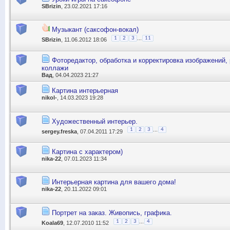
SBrizin
, 23.02.2021 17:16
Музыкант (саксофон-вокал)
...
1
2
3
11
SBrizin
, 11.06.2012 18:06
Фоторедактор, обработка и корректировка изображений, 
коллажи
Вад
, 04.04.2023 21:27
Картина интерьерная
nikol-
, 14.03.2023 19:28
Художественный интерьер.
...
1
2
3
4
sergey.freska
, 07.04.2011 17:29
Картина с характером)
nika-22
, 07.01.2023 11:34
Интерьерная картина для вашего дома!
nika-22
, 20.11.2022 09:01
Портрет на заказ. Живопись, графика.
...
1
2
3
4
Koala69
, 12.07.2010 11:52