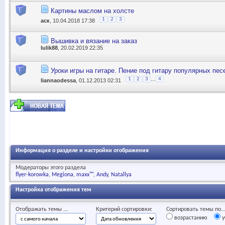
Картины маслом на холсте
1
2
3
аск
, 10.04.2018 17:38
Вышивка и вязание на заказ
lulik88
, 20.02.2019 22:35
Уроки игры на гитаре. Пение под гитару популярных пес
...
1
2
3
4
liannaodessa
, 01.12.2013 02:31
Информация о разделе и настройки отображения
Модераторы этого раздела
flyer-korowka
Megiona
maxx™
Andy
Natallya
Настройка отображения тем
Отображать темы ...
Критерий сортировки:
Сортировать темы по..
возрастанию
у