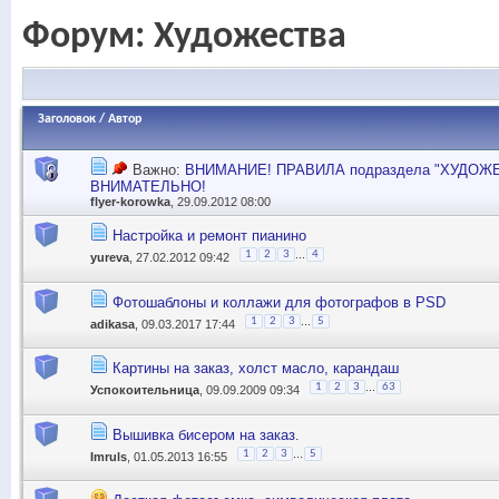
Форум:
Художества
Заголовок
/
Автор
Важно:
ВНИМАНИЕ! ПРАВИЛА подраздела "ХУДОЖ
ВНИМАТЕЛЬНО!
flyer-korowka
, 29.09.2012 08:00
Настройка и ремонт пианино
...
1
2
3
4
yureva
, 27.02.2012 09:42
Фотошаблоны и коллажи для фотографов в PSD
...
1
2
3
5
adikasa
, 09.03.2017 17:44
Картины на заказ, холст масло, карандаш
...
1
2
3
63
Успокоительница
, 09.09.2009 09:34
Вышивка бисером на заказ.
...
1
2
3
5
Imruls
, 01.05.2013 16:55