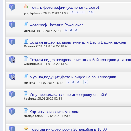
Печать фотографий (распечатка фото)
...
1
2
3
10
yogikphoto
, 20.12.2013 11:39
Фотограф Наталия Рожанская
1
2
3
ИгНата
, 19.12.2015 22:24
Создам видео поздравление для Вас и Ваших друзей
Феликс2511
, 11.07.2022 18:40
Создам видео поздравление на любой праздник для ваш
Феликс2511
, 11.07.2022 18:32
Музыка,ведущие,фото и видео на ваш праздник.
...
1
2
3
5
RETRO+
, 24.07.2015 16:12
Ищу преподавателя по аккордеону онлайн!
hotinna
, 28.01.2022 02:38
Картины, живопись маслом.
Nadejda2000
, 15.12.2021 17:39
Новогодний фотопроект 26 декабря в 15.00