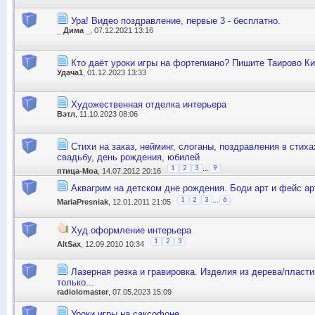
Ура! Видео поздравление, первые 3 - бесплатно.
_ Дима _
, 07.12.2021 13:16
Кто даёт уроки игры на фортепиано? Пишите Таирово Ки
Удача1
, 01.12.2023 13:33
Художественная отделка интерьера
Вэтл
, 11.10.2023 08:06
Стихи на заказ, нейминг, слоганы, поздравления в стиха
свадьбу, день рождения, юбилей
...
1
2
3
9
птица-Моа
, 14.07.2012 20:16
Аквагрим на детском дне рождения. Боди арт и фейс ар
...
1
2
3
6
MariaPresniak
, 12.01.2011 21:05
Худ.оформление интерьера
1
2
3
AltSax
, 12.09.2010 10:34
Лазерная резка и гравировка. Изделия из дерева/пласти
только...
radiolomaster
, 07.05.2023 15:09
Уроки игры на саксофоне