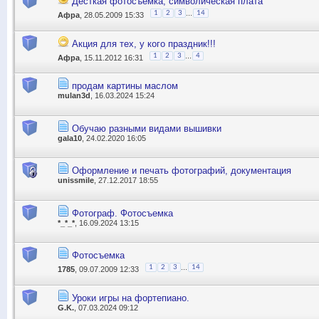
Десткая фотосъемка, символическая плата
...
1
2
3
14
Афра
, 28.05.2009 15:33
Акция для тех, у кого праздник!!!
...
1
2
3
4
Афра
, 15.11.2012 16:31
продам картины маслом
mulan3d
, 16.03.2024 15:24
Обучаю разными видами вышивки
gala10
, 24.02.2020 16:05
Оформление и печать фотографий, документация
unissmile
, 27.12.2017 18:55
Фотограф. Фотосъемка
*_*_*
, 16.09.2024 13:15
Фотосъемка
...
1
2
3
14
1785
, 09.07.2009 12:33
Уроки игры на фортепиано.
G.K.
, 07.03.2024 09:12