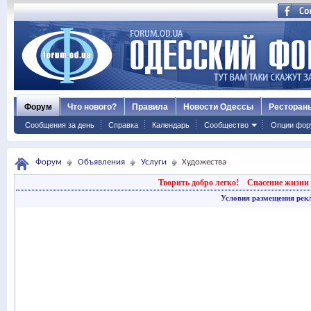
Форум
Что нового?
Правила
Новости Одессы
Ресторан
Сообщения за день
Справка
Календарь
Сообщество
Опции фор
Форум
Объявления
Услуги
Художества
Творить добро легко!
Спасение жизни 
Условия размещения рек