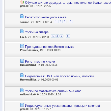
Обучаю шитью одежды, шторы, постельное белье, аксе
gala10
, 08.07.2025 20:25
Репетитор немецкого языка
...
1
2
3
5
топтоп
, 21.08.2014 08:54
Уроки на гитаре
...
1
2
3
8
LG-5
, 21.09.2012 04:38
Преподавание корейского языка.
Ремесленник
, 19.10.2024 18:39
Репетитор по химии
НиколайОл
, 14.01.2025 06:30
Подготовка к НМТ или просто пойми, полюби
НиколайОл
, 14.01.2025 00:06
Уроки по математике онлайн 5-9 клас
nalivochka0_0
, 16.09.2020 19:28
Индивидуальные уроки вязания (спицы и крючок)
gala10
, 03.09.2018 17:27