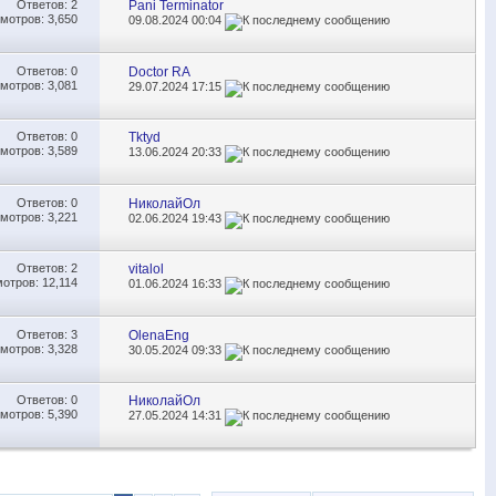
Ответов:
2
Pani Terminator
мотров: 3,650
09.08.2024
00:04
Ответов:
0
Doctor RA
мотров: 3,081
29.07.2024
17:15
Ответов:
0
Tktyd
мотров: 3,589
13.06.2024
20:33
Ответов:
0
НиколайОл
мотров: 3,221
02.06.2024
19:43
Ответов:
2
vitalol
отров: 12,114
01.06.2024
16:33
Ответов:
3
OlenaEng
мотров: 3,328
30.05.2024
09:33
Ответов:
0
НиколайОл
мотров: 5,390
27.05.2024
14:31