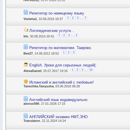
Репетитор по немецкому языку
...
1
2
3
7
Violetta1
, 10.06.2016 18:37
Логопедические услуги...
...
1
2
3
5
IrIv
, 30.08.2014 20:41
Репетитор по математике. Таирово.
1
2
3
Bee27
, 14.08.2012 18:52
English. Уроки для серьезных людей(:
...
1
2
3
10
AlexaDaniel
, 25.07.2017 19:16
Испанский и английский с любовью!
Tanechka.Tanyusha
, 03.06.2016 06:28
Английский язык индивидуально
alonso590
, 27.01.2026 17:15
АНГЛИЙСКИЙ экзамен НМТ,ЗНО
Translatorr
, 22.11.2024 14:24