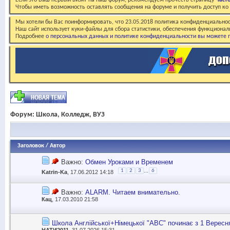
Если это Ваш первый визит на наш форум, рекомендуем прочесть страницу
Част
Чтобы иметь возможность оставлять сообщения на форуме и получить доступ к
Мы хотели бы Вас поинформировать, что 23.05.2018 политика конфиденциальнос
Наш сайт использует куки-файлы для сбора статистики, обеспечения функционал
Подробнее
о персональных данных и политике конфиденциальности вы можете п
Форум:
Школа, Колледж, ВУЗ
Заголовок
/
Автор
Важно:
Обмен Уроками и Временем
...
1
2
3
6
Katrin-Ka
, 17.06.2012 14:18
Важно:
ALARM. Читаем внимательно.
Кац
, 17.03.2010 21:58
Школа Англійської+Німецької "АВС" починає з 1 Вересн
НАТИ2011
, 31.07.2026 15:31