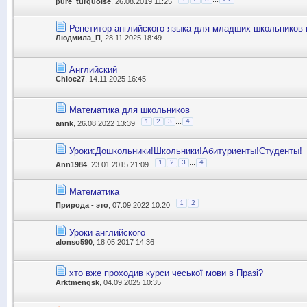
pure_turquoise
, 26.08.2019 11:25
Репетитор английского языка для младших школьников 
Людмила_П
, 28.11.2025 18:49
Английский
Chloe27
, 14.11.2025 16:45
Математика для школьников
...
1
2
3
4
annk
, 26.08.2022 13:39
Уроки:Дошкольники!Школьники!Абитуриенты!Студенты!
...
1
2
3
4
Ann1984
, 23.01.2015 21:09
Математика
1
2
Природа - это
, 07.09.2022 10:20
Уроки английского
alonso590
, 18.05.2017 14:36
хто вже проходив курси чеської мови в Празі?
Аrktmengsk
, 04.09.2025 10:35