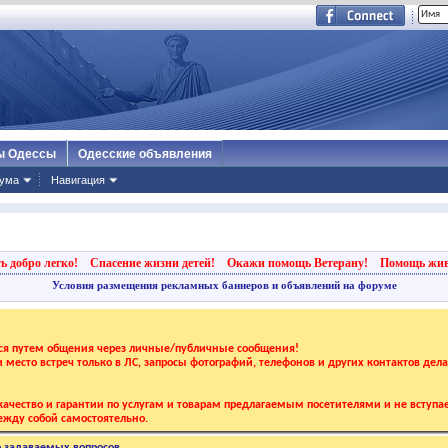
ы Одессы
Одесские объявления
ума
Навигация
ь добро легко!
Спасение жизни детей!
Окажи помощь Ветерану!
Помощь жи
Условия размещения рекламных баннеров и объявлений на форуме
тся путем общения через личные/публичные сообщения!
 и место встреч только в ЛС, запросы фотографий, телефонов и других контактов дел
ачество и гарантии по услугам и товарам предлагаемым посетителями и не вступае
жду собой самостоятельно.