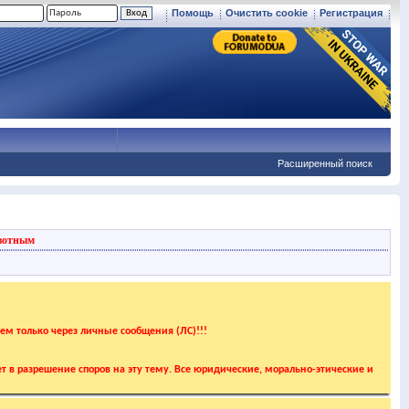
Помощь
Очистить cookie
Регистрация
Расширенный поиск
вотным
аем только через личные сообщения (ЛС)!!!
т в разрешение споров на эту тему. Все юридические, морально-этические и