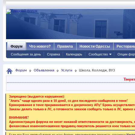
Форум
Что нового?
Правила
Новости Одессы
Ресторан
Сообщения за день
Справка
Календарь
Сообщество
Опции фор
Форум
Объявления
Услуги
Школа, Колледж, ВУЗ
Творит
Запрещено (выдается нарушение):
"Апать" чаще одного раза в 10 дней, со дня последнего сообщения в теме!
Бронирование в теме приравнивается к досрочному АПу! Бронь осуществляе
Заказы делать только в ЛС, о готовности заказов сообщать только в ЛС, время
ВНИМАНИЕ!
Администрация форума не несет никакой ответственности за достоверность, к
финансовые взаимоотношения продавец-покупатель решаются ими только ме