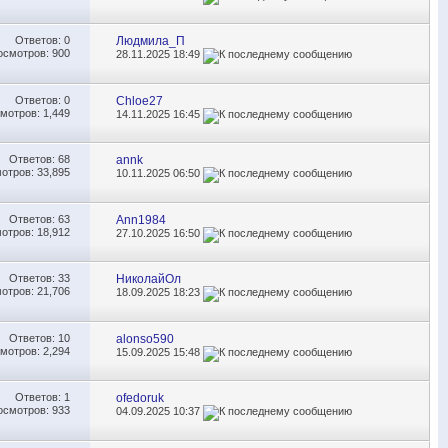
Ответов:
0
Людмила_П
осмотров: 900
28.11.2025
18:49
Ответов:
0
Chloe27
мотров: 1,449
14.11.2025
16:45
Ответов:
68
annk
отров: 33,895
10.11.2025
06:50
Ответов:
63
Ann1984
отров: 18,912
27.10.2025
16:50
Ответов:
33
НиколайОл
отров: 21,706
18.09.2025
18:23
Ответов:
10
alonso590
мотров: 2,294
15.09.2025
15:48
Ответов:
1
ofedoruk
осмотров: 933
04.09.2025
10:37