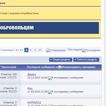
рума
.
тствии с вашими потребностями.
Последняя
Страница 1 из 42
1
2
3
11
...
Опции раздела
Поиск по разделу
/
Просмотров
Последнее сообщение от
Ответов:
110
Дарра
тров: 173,171
15.12.2023
16:54
Ответов:
0
Кац
отров: 52,213
17.03.2010
21:58
Ответов:
0
НАТИ2011
росмотров: 92
31.07.2026
15:31