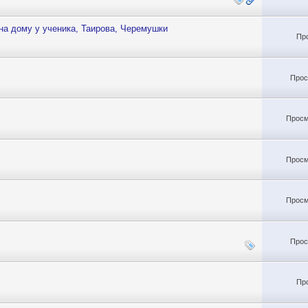
на дому у ученика, Таирова, Черемушки
Пр
Прос
Просм
Просм
Просм
Прос
Пр