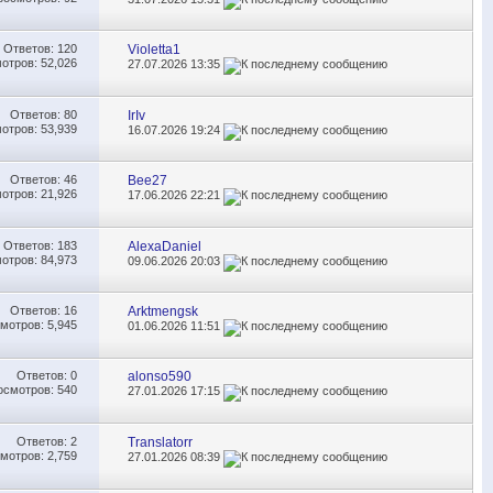
Ответов:
120
Violetta1
отров: 52,026
27.07.2026
13:35
Ответов:
80
IrIv
отров: 53,939
16.07.2026
19:24
Ответов:
46
Bee27
отров: 21,926
17.06.2026
22:21
Ответов:
183
AlexaDaniel
отров: 84,973
09.06.2026
20:03
Ответов:
16
Аrktmengsk
мотров: 5,945
01.06.2026
11:51
Ответов:
0
alonso590
осмотров: 540
27.01.2026
17:15
Ответов:
2
Translatorr
мотров: 2,759
27.01.2026
08:39