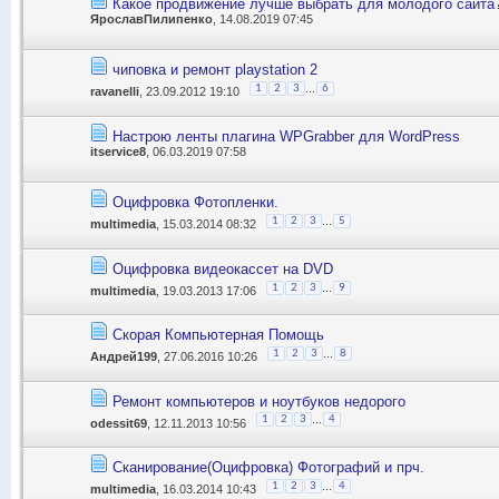
Какое продвижение лучше выбрать для молодого сайта
ЯрославПилипенко
, 14.08.2019 07:45
чиповка и ремонт playstation 2
...
1
2
3
6
ravanelli
, 23.09.2012 19:10
Настрою ленты плагина WPGrabber для WordPress
itservice8
, 06.03.2019 07:58
Оцифровка Фотопленки.
...
1
2
3
5
multimedia
, 15.03.2014 08:32
Оцифровка видеокассет на DVD
...
1
2
3
9
multimedia
, 19.03.2013 17:06
Скорая Компьютерная Помощь
...
1
2
3
8
Андрей199
, 27.06.2016 10:26
Ремонт компьютеров и ноутбуков недорого
...
1
2
3
4
odessit69
, 12.11.2013 10:56
Сканирование(Оцифровка) Фотографий и прч.
...
1
2
3
4
multimedia
, 16.03.2014 10:43