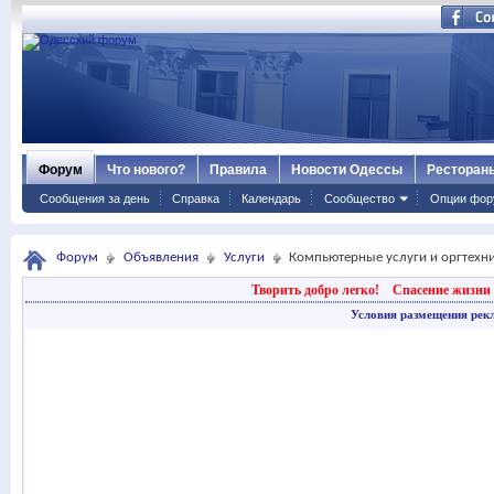
Форум
Что нового?
Правила
Новости Одессы
Ресторан
Сообщения за день
Справка
Календарь
Сообщество
Опции фор
Форум
Объявления
Услуги
Компьютерные услуги и оргтехн
Творить добро легко!
Спасение жизни 
Условия размещения рек