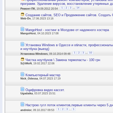
программ. Удаление вирусов, восстановление утерянных д
...
1
2
3
14
Ремонт ПК
, 19.09.2012 20:54
Создание сайтов, SEO и Продвижение сайтов. Создать 
Web-Dv
, 17.06.2023 13:16
MangoHost - хостинг в Молдове от надежного хостера
MangoHost
, 04.10.2023 17:08
Установка Windows в Одессе и области, профессионал
и ноутбука (выезд)
...
1
2
3
10
Установка Windows
, 09.10.2014 09:48
Чистка ноутбуков \ Замена термопасты - 100 грн
S@iMoN
, 19.02.2017 22:06
Компьютерный мастер
Nick_Odessa
, 04.07.2023 17:19
Оцифровка видео кассет.
Ugadaika
, 03.07.2023 15:51
Нaстрою гугл поток клиентов,первые клиенты через 5 д
...
1
2
3
5
andreior
, 09.10.2017 09:53