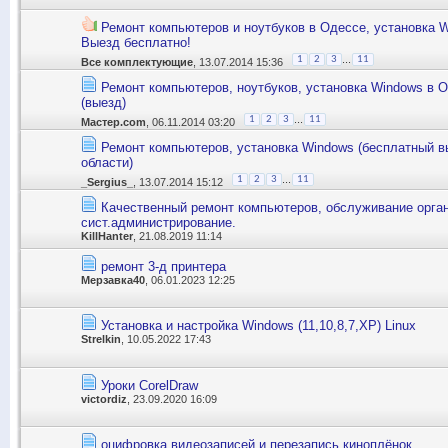
Ремонт компьютеров и ноутбуков в Одессе, установка W
Выезд бесплатно!
...
1
2
3
11
Все комплектующие
, 13.07.2014 15:36
Ремонт компьютеров, ноутбуков, установка Windows в О
(выезд)
...
1
2
3
11
Мастер.com
, 06.11.2014 03:20
Ремонт компьютеров, установка Windows (бесплатный в
области)
...
1
2
3
11
_Sergius_
, 13.07.2014 15:12
Качественный ремонт компьютеров, обслуживание орган
сист.администрирование.
KillHanter
, 21.08.2019 11:14
ремонт 3-д принтера
Мерзавка40
, 06.01.2023 12:25
Установка и настройка Windows (11,10,8,7,XP) Linux
Strelkin
, 10.05.2022 17:43
Уроки СorelDraw
victordiz
, 23.09.2020 16:09
оцифровка видеозаписей и перезапись киноплёнок