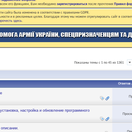
о задаваемых вопросов
.
о всем его функциям, Вам необходимо
зарегистрироваться
после прочтения
Правил фо
ти сайта была изменена в соответствии с правилами GDPR.
ьности и в рекламных целях. Благодаря этому мы можем отрегулировать сайт в соотве
рочесть здесь
.
Показаны темы с 1 по 45 из 1361
Ответов
ge
П
установка, настройка и обновление программного
Просм
 описании.
Пр