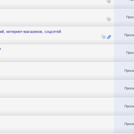
Прос
й, интернет-магазинов, соцсетей
Просм
?
Прос
Просм
Просм
Просм
Просм