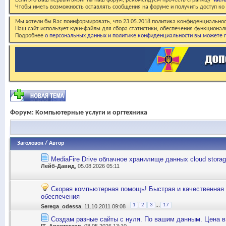
Если это Ваш первый визит на наш форум, рекомендуем прочесть страницу
Част
Чтобы иметь возможность оставлять сообщения на форуме и получить доступ к
Мы хотели бы Вас поинформировать, что 23.05.2018 политика конфиденциальнос
Наш сайт использует куки-файлы для сбора статистики, обеспечения функционал
Подробнее
о персональных данных и политике конфиденциальности вы можете п
Форум:
Компьютерные услуги и оргтехника
Заголовок
/
Автор
MediaFire Drive облачное хранилище данных cloud stora
Лейб-Давид
, 05.08.2026 05:11
Скорая компьютерная помощь! Быстрая и качественная 
обеспечения
...
1
2
3
17
Serega_odessa
, 11.10.2011 09:08
Создам разные сайты с нуля. По вашим данным. Цена в