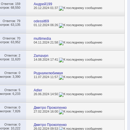
Ответов:
159
Андрей199
отров: 68,550
20.12.2024
01:37
Ответов:
79
odessit69
отров: 63,135
01.12.2024
06:26
Ответов:
70
multimedia
отров: 63,952
04.11.2024
21:58
Ответов:
2
Zamavpn
отров: 11,620
14.08.2024
17:41
Ответов:
0
Роднаяилюбимая
мотров: 3,390
11.07.2024
11:57
Ответов:
5
Adler
мотров: 6,233
26.06.2024
14:50
Ответов:
0
Дмитро Прокопенко
мотров: 7,826
27.02.2024
16:00
Ответов:
0
Дмитро Прокопенко
отров: 10,222
26.02.2024
09:53