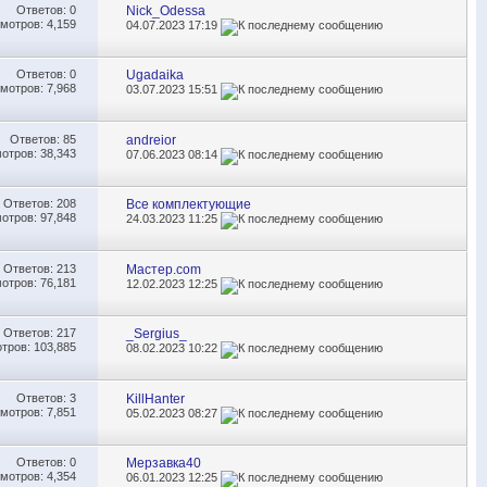
Ответов:
0
Nick_Odessa
мотров: 4,159
04.07.2023
17:19
Ответов:
0
Ugadaika
мотров: 7,968
03.07.2023
15:51
Ответов:
85
andreior
отров: 38,343
07.06.2023
08:14
Ответов:
208
Все комплектующие
отров: 97,848
24.03.2023
11:25
Ответов:
213
Мастер.com
отров: 76,181
12.02.2023
12:25
Ответов:
217
_Sergius_
тров: 103,885
08.02.2023
10:22
Ответов:
3
KillHanter
мотров: 7,851
05.02.2023
08:27
Ответов:
0
Мерзавка40
мотров: 4,354
06.01.2023
12:25