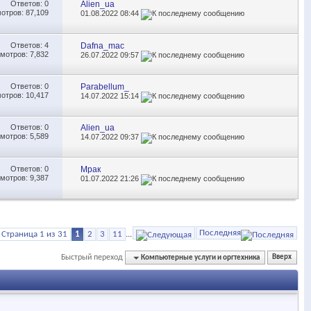
Ответов:
0
Alien_ua
отров: 87,109
01.08.2022
08:44
Ответов:
4
Dafna_mac
мотров: 7,832
26.07.2022
09:57
Ответов:
0
Parabellum_
отров: 10,417
14.07.2022
15:14
Ответов:
0
Alien_ua
мотров: 5,589
14.07.2022
09:37
Ответов:
0
Мрак
мотров: 9,387
01.07.2022
21:26
Последняя
Страница 1 из 31
1
2
3
11
...
Быстрый переход
Компьютерные услуги и оргтехника
Вверх