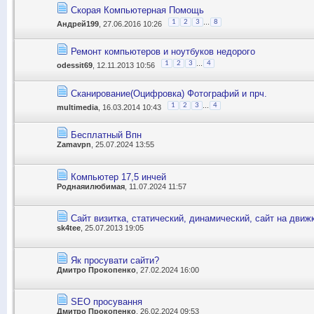
Скорая Компьютерная Помощь
...
1
2
3
8
Андрей199
, 27.06.2016 10:26
Ремонт компьютеров и ноутбуков недорого
...
1
2
3
4
odessit69
, 12.11.2013 10:56
Сканирование(Оцифровка) Фотографий и прч.
...
1
2
3
4
multimedia
, 16.03.2014 10:43
Бесплатный Впн
Zamavpn
, 25.07.2024 13:55
Компьютер 17,5 инчей
Роднаяилюбимая
, 11.07.2024 11:57
Сайт визитка, статический, динамический, сайт на движк
sk4tee
, 25.07.2013 19:05
Як просувати сайти?
Дмитро Прокопенко
, 27.02.2024 16:00
SEO просування
Дмитро Прокопенко
, 26.02.2024 09:53