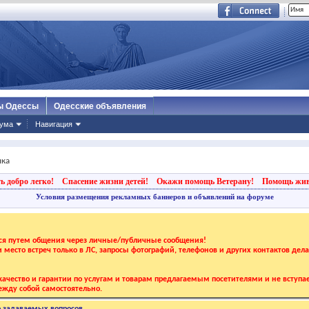
ы Одессы
Одесские объявления
ума
Навигация
ика
ь добро легко!
Спасение жизни детей!
Окажи помощь Ветерану!
Помощь жи
Условия размещения рекламных баннеров и объявлений на форуме
тся путем общения через личные/публичные сообщения!
 и место встреч только в ЛС, запросы фотографий, телефонов и других контактов дел
ачество и гарантии по услугам и товарам предлагаемым посетителями и не вступае
жду собой самостоятельно.