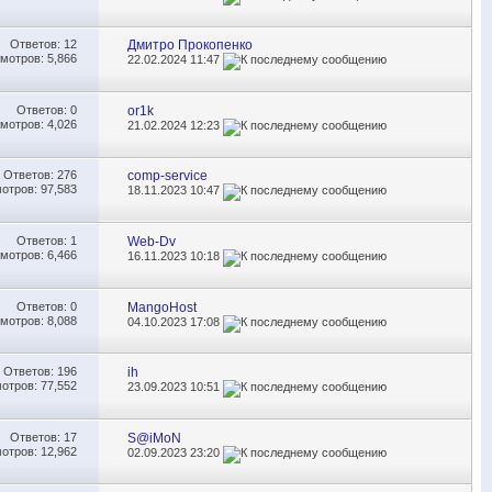
Ответов:
12
Дмитро Прокопенко
мотров: 5,866
22.02.2024
11:47
Ответов:
0
or1k
мотров: 4,026
21.02.2024
12:23
Ответов:
276
comp-service
отров: 97,583
18.11.2023
10:47
Ответов:
1
Web-Dv
мотров: 6,466
16.11.2023
10:18
Ответов:
0
MangoHost
мотров: 8,088
04.10.2023
17:08
Ответов:
196
ih
отров: 77,552
23.09.2023
10:51
Ответов:
17
S@iMoN
отров: 12,962
02.09.2023
23:20