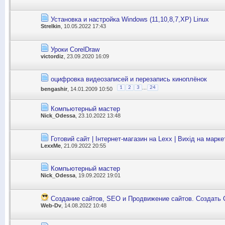
Установка и настройка Windows (11,10,8,7,XP) Linux
Strelkin
, 10.05.2022 17:43
Уроки СorelDraw
victordiz
, 23.09.2020 16:09
оцифровка видеозаписей и перезапись киноплёнок
...
1
2
3
24
bengashir
, 14.01.2009 10:50
Компьютерный мастер
Nick_Odessa
, 23.10.2022 13:48
Готовий сайт | Інтернет-магазин на Lexx | Вихід на марк
LexxMe
, 21.09.2022 20:55
Компьютерный мастер
Nick_Odessa
, 19.09.2022 19:01
Создание сайтов, SEO и Продвижение сайтов. Создать 
Web-Dv
, 14.08.2022 10:48