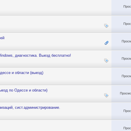
Прос
Прос
ней
Просм
indows, диагностика. Выезд бесплатно!
Просм
дессе и области (выезд)
Просм
ыезд по Одессе и области)
Просмо
изаций, сист.администрирование.
Прос
Прос