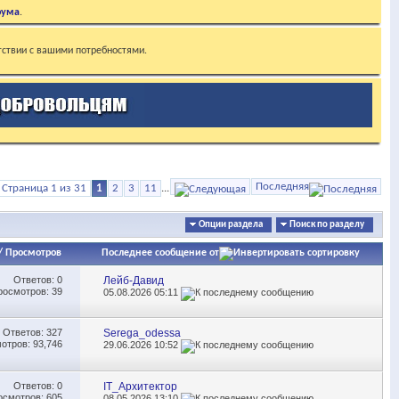
рума
.
тствии с вашими потребностями.
Последняя
Страница 1 из 31
1
2
3
11
...
Опции раздела
Поиск по разделу
/
Просмотров
Последнее сообщение от
Ответов:
0
Лейб-Давид
росмотров: 39
05.08.2026
05:11
Ответов:
327
Serega_odessa
отров: 93,746
29.06.2026
10:52
Ответов:
0
IT_Архитектор
осмотров: 605
08.05.2026
13:10