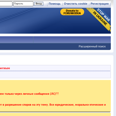
Помощь
Очистить cookie
Регистрация
Расширенный поиск
вотным
аем только через личные сообщения (ЛС)!!!
т в разрешение споров на эту тему. Все юридические, морально-этические и