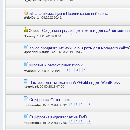
IT_Архитектор
, 08.05.2026 13:10
SEO Оптимизация и Продвижение веб-сайта
Web-Dv
, 14.08.2022 10:41
Опрос:
Создание продающих текстов для сайтов компани
1
2
Почему
, 13.11.2016 09:44
Какое продвижение лучше выбрать для молодого сайта
ЯрославПилипенко
, 14.08.2019 07:45
чиповка и ремонт playstation 2
...
1
2
3
6
ravanelli
, 23.09.2012 19:10
Настрою ленты плагина WPGrabber для WordPress
itservice8
, 06.03.2019 07:58
Оцифровка Фотопленки.
...
1
2
3
5
multimedia
, 15.03.2014 08:32
Оцифровка видеокассет на DVD
...
1
2
3
9
multimedia
, 19.03.2013 17:06