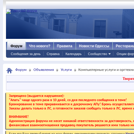
Форум
Что нового?
Правила
Новости Одессы
Ресторан
Сообщения за день
Справка
Календарь
Сообщество
Опции фор
Форум
Объявления
Услуги
Компьютерные услуги и оргтехн
Творит
Запрещено (выдается нарушение):
"Апать" чаще одного раза в 10 дней, со дня последнего сообщения в теме!
Бронирование в теме приравнивается к досрочному АПу! Бронь осуществляе
Заказы делать только в ЛС, о готовности заказов сообщать только в ЛС, время
ВНИМАНИЕ!
Администрация форума не несет никакой ответственности за достоверность, к
финансовые взаимоотношения продавец-покупатель решаются ими только ме