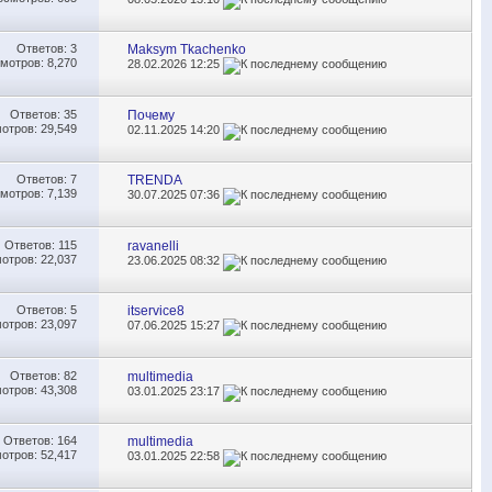
Ответов:
3
Maksym Tkachenko
мотров: 8,270
28.02.2026
12:25
Ответов:
35
Почему
отров: 29,549
02.11.2025
14:20
Ответов:
7
TRENDA
мотров: 7,139
30.07.2025
07:36
Ответов:
115
ravanelli
отров: 22,037
23.06.2025
08:32
Ответов:
5
itservice8
отров: 23,097
07.06.2025
15:27
Ответов:
82
multimedia
отров: 43,308
03.01.2025
23:17
Ответов:
164
multimedia
отров: 52,417
03.01.2025
22:58