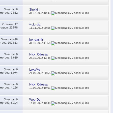
Ответов:
8
Strelkin
мотров: 7,852
31.12.2022
10:43
Ответов:
17
victordiz
отров: 22,578
11.11.2022
20:58
Ответов:
478
bengashir
тров: 109,813
31.10.2022
11:58
Ответов:
0
Nick_Odessa
мотров: 8,619
23.10.2022
13:48
Ответов:
0
LexxMe
мотров: 6,074
21.09.2022
20:55
Ответов:
0
Nick_Odessa
мотров: 4,126
19.09.2022
19:01
Ответов:
0
Web-Dv
мотров: 8,194
14.08.2022
10:48