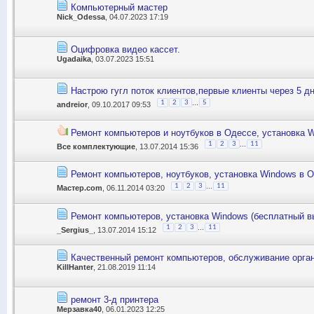
Компьютерный мастер
Nick_Odessa
, 04.07.2023 17:19
Оцифровка видео кассет.
Ugadaika
, 03.07.2023 15:51
Нaстрою гугл поток клиентов,первые клиенты через 5 д
...
1
2
3
5
andreior
, 09.10.2017 09:53
Ремонт компьютеров и ноутбуков в Одессе, установка W
...
1
2
3
11
Все комплектующие
, 13.07.2014 15:36
Ремонт компьютеров, ноутбуков, установка Windows в О
...
1
2
3
11
Мастер.com
, 06.11.2014 03:20
Ремонт компьютеров, установка Windows (бесплатный в
...
1
2
3
11
_Sergius_
, 13.07.2014 15:12
Качественный ремонт компьютеров, обслуживание орган
KillHanter
, 21.08.2019 11:14
ремонт 3-д принтера
Мерзавка40
, 06.01.2023 12:25