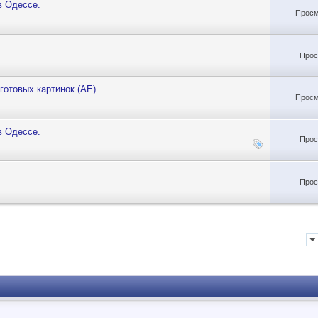
в Одессе.
Просм
Прос
готовых картинок (АЕ)
Просм
в Одессе.
Прос
Прос