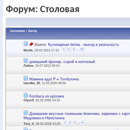
Форум:
Столовая
Заголовок
/
Автор
Важно:
Кулинарная битва - выход в реальность
...
1
2
3
25
Murile
, 28.02.2013 17:16
домашний бролер, сырой и копченый
Лабик
, 15.07.2012 09:14
Мамина еда! Р-н Толбухина
tato4ka_20
, 11.03.2025 08:56
Колбаса из кролика
OlyurX
, 02.02.2025 14:32
Домашние вкусные тоненькие блинчики, вареники с карт
Медовика и Наполеона
...
1
2
3
4
Tory_V
, 26.02.2018 13:29