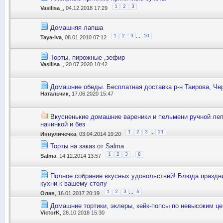
1
2
3
Vasilisa_
, 04.12.2018 17:29
Домашняя лапша
...
1
2
3
10
Taya-Iva
, 08.01.2010 07:12
Торты, пирожные ,зефир
Vasilisa_
, 20.07.2020 10:42
Домашние обеды. Бесплатная доставка р-н Таирова, Че
Натальчик
, 17.06.2020 15:47
Вкусненькие домашние вареники и пельмени ручной леп
начинкой и без
...
1
2
3
21
Иннуличечка
, 03.04.2014 19:20
Торты на заказ от Salma
...
1
2
3
8
Salma
, 14.12.2014 13:57
Полное собрание вкусных удовольствий! Блюда праздн
кухни к вашему столу
...
1
2
3
6
Олав
, 16.01.2017 20:19
Домашние тортики, эклеры, кейк-попсы по невысоким це
VictorK
, 28.10.2018 15:30