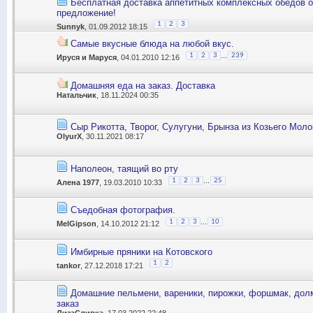
Бесплатная доставка аппетитных комплексных обедов о
предложение!
1
2
3
Sunnyk
, 01.09.2012 18:15
Самые вкусные блюда на любой вкус.
...
1
2
3
239
Ируся и Маруся
, 04.01.2010 12:16
Домашняя еда на заказ. Доставка
Натальчик
, 18.11.2024 00:35
Сыр Рикотта, Творог, Сулугуни, Брынза из Козьего Моло
OlyurX
, 30.11.2021 08:17
Наполеон, таящий во рту
...
1
2
3
25
Алена 1977
, 19.03.2010 10:33
Съедобная фотография.
...
1
2
3
10
MelGipson
, 14.10.2012 21:12
Имбирные пряники на Котовского
1
2
tankor
, 27.12.2018 17:21
Домашние пельмени, вареники, пирожки, форшмак, долм
заказ