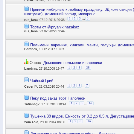
ЛизаСливка
, 17.03.2022 22:48
Пряники имбирные к любому празднику, 3Д композиции 
шкатулки), домашний зефир, макаронс.
...
1
2
3
6
rus_lana
, 07.12.2016 20:36
Торты от @pryanikinazakaz
rus_lana
, 23.02.2022 09:44
Пельмени, вареники, хинкали, манты, голубцы, домашн
Barabek
, 10.12.2017 19:03
Опрос:
Домашние пельмени и вареники
...
1
2
3
28
Landras
, 27.10.2009 19:47
Чайный Гриб
...
1
2
3
7
Серег@
, 21.03.2010 20:44
Пеку под заказ торт Наполеон
...
1
2
3
16
Tatianagv
, 17.03.2010 18:41
Тушенка 38 видов. Емкость от 0,2 до 0,5 л. Дегустацио
...
1
2
3
16
zoia.zoia
, 29.10.2014 08:00
Домашняя еда. Комплексные обеды. Доставка