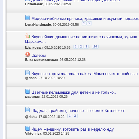
Натальчик
, 03.05.2023 20:58
Медово-имбирные пряники, красивый и вкусный подарок 
1
2
LenaHandmade
, 30.06.2019 05:56
Вкуснейшие домашние налистники с начинками, курица 
Царски»....
...
1
2
3
24
Шелковая
, 08.10.2010 10:36
Эклеры
Ёлка мексиканская
, 26.05.2022 12:38
Вкусные торты matamata.cakes. Мама печет с любовью 
@risha
, 27.10.2022 10:20
Цветные пельмешки для детей и не только..
маринас
, 22.01.2023 09:26
Шадлав, трайфлы, печенье - Поселок Котовского
1
2
@risha
, 17.08.2022 18:22
Ищем женщину, готовить раз в неделю еду
Vikto_riya
, 03.01.2023 14:25