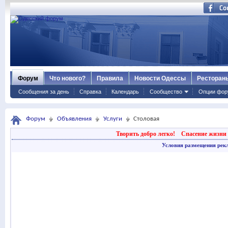
Форум
Что нового?
Правила
Новости Одессы
Ресторан
Сообщения за день
Справка
Календарь
Сообщество
Опции фор
Форум
Объявления
Услуги
Столовая
Творить добро легко!
Спасение жизни 
Условия размещения рек