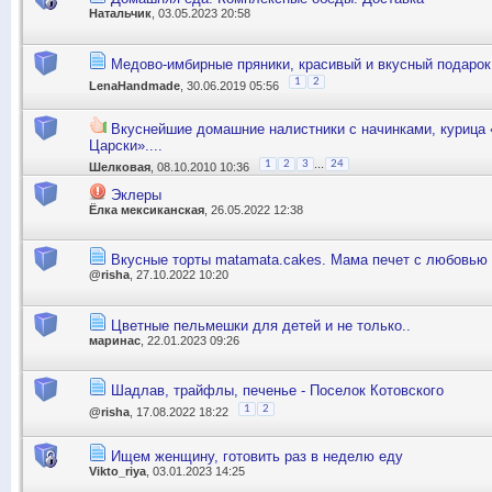
Натальчик
, 03.05.2023 20:58
Медово-имбирные пряники, красивый и вкусный подарок 
1
2
LenaHandmade
, 30.06.2019 05:56
Вкуснейшие домашние налистники с начинками, курица 
Царски»....
...
1
2
3
24
Шелковая
, 08.10.2010 10:36
Эклеры
Ёлка мексиканская
, 26.05.2022 12:38
Вкусные торты matamata.cakes. Мама печет с любовью 
@risha
, 27.10.2022 10:20
Цветные пельмешки для детей и не только..
маринас
, 22.01.2023 09:26
Шадлав, трайфлы, печенье - Поселок Котовского
1
2
@risha
, 17.08.2022 18:22
Ищем женщину, готовить раз в неделю еду
Vikto_riya
, 03.01.2023 14:25