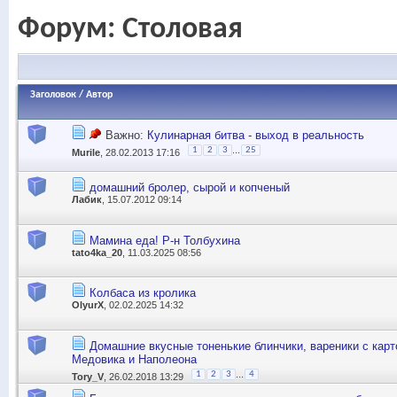
Форум:
Столовая
Заголовок
/
Автор
Важно:
Кулинарная битва - выход в реальность
...
1
2
3
25
Murile
, 28.02.2013 17:16
домашний бролер, сырой и копченый
Лабик
, 15.07.2012 09:14
Мамина еда! Р-н Толбухина
tato4ka_20
, 11.03.2025 08:56
Колбаса из кролика
OlyurX
, 02.02.2025 14:32
Домашние вкусные тоненькие блинчики, вареники с карт
Медовика и Наполеона
...
1
2
3
4
Tory_V
, 26.02.2018 13:29