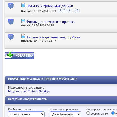
Пряники и пряничные домики
...
1
2
3
10
Ramiata
, 19.12.2014 01:09
Формы для печатного пряника
marvik
, 03.10.2018 10:24
Калачи рождественские, сдобные.
boy0012
, 08.12.2021 21:15
Информация о разделе и настройки отображения
Модераторы этого раздела
Megiona
maxx™
Andy
Natallya
Настройка отображения тем
Отображать темы ...
Критерий сортировки:
Сортировать темы по..
возрастанию
у