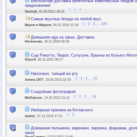
Бесплатная доставка аппетитных комплексных обедов о
предложение!
1
2
3
Sunnyk
, 01.09.2012 18:15
Самые вкусные блюда на любой вкус.
...
1
2
3
239
Ируся и Маруся
, 04.01.2010 12:16
Домашняя еда на заказ. Доставка
Натальчик
, 18.11.2024 00:35
Сыр Рикотта, Творог, Сулугуни, Брынза из Козьего Моло
OlyurX
, 30.11.2021 08:17
Наполеон, таящий во рту
...
1
2
3
25
Алена 1977
, 19.03.2010 10:33
Съедобная фотография.
...
1
2
3
10
MelGipson
, 14.10.2012 21:12
Имбирные пряники на Котовского
1
2
tankor
, 27.12.2018 17:21
Домашние пельмени, вареники, пирожки, форшмак, долм
заказ
ЛизаСливка
, 17.03.2022 22:48