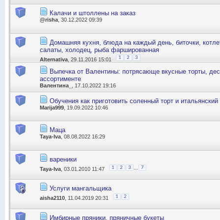
Калачи и штоллены на заказ
@risha
, 30.12.2022 09:39
Домашняя кухня, блюда на каждый день, биточки, котле
салаты, холодец, рыба фаршированная
1
2
3
Alternativa
, 29.11.2016 15:01
Выпечка от Валентины: потрясающе вкусные торты, дес
ассортименте
Валентина_
, 17.10.2022 19:16
Обучения как приготовить соленный торт и итальянский
Marija999
, 19.09.2022 10:46
Маца
Taya-Iva
, 08.08.2022 16:29
вареники
...
1
2
3
7
Taya-Iva
, 03.01.2010 11:47
Услуги мангальщика
1
2
aisha2110
, 11.04.2019 20:31
Имбирные пряники, пряничные букеты