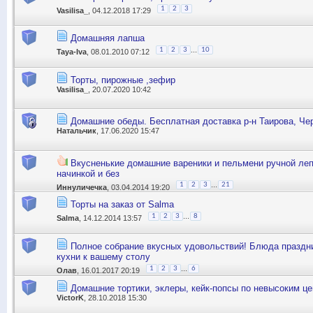
1
2
3
Vasilisa_
, 04.12.2018 17:29
Домашняя лапша
...
1
2
3
10
Taya-Iva
, 08.01.2010 07:12
Торты, пирожные ,зефир
Vasilisa_
, 20.07.2020 10:42
Домашние обеды. Бесплатная доставка р-н Таирова, Че
Натальчик
, 17.06.2020 15:47
Вкусненькие домашние вареники и пельмени ручной леп
начинкой и без
...
1
2
3
21
Иннуличечка
, 03.04.2014 19:20
Торты на заказ от Salma
...
1
2
3
8
Salma
, 14.12.2014 13:57
Полное собрание вкусных удовольствий! Блюда праздн
кухни к вашему столу
...
1
2
3
6
Олав
, 16.01.2017 20:19
Домашние тортики, эклеры, кейк-попсы по невысоким це
VictorK
, 28.10.2018 15:30