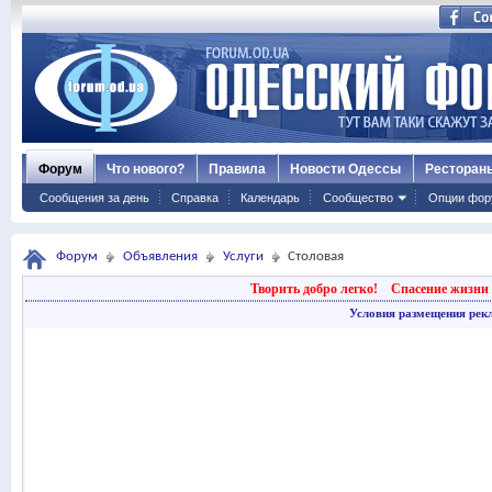
Форум
Что нового?
Правила
Новости Одессы
Ресторан
Сообщения за день
Справка
Календарь
Сообщество
Опции фор
Форум
Объявления
Услуги
Столовая
Творить добро легко!
Спасение жизни 
Условия размещения рек