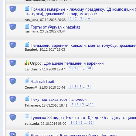
Пряники имбирные к любому празднику, 3Д композиции 
шкатулки), домашний зефир, макаронс.
...
1
2
3
6
rus_lana
, 07.12.2016 20:36
Торты от @pryanikinazakaz
rus_lana
, 23.02.2022 09:44
Пельмени, вареники, хинкали, манты, голубцы, домашн
Barabek
, 10.12.2017 19:03
Опрос:
Домашние пельмени и вареники
...
1
2
3
28
Landras
, 27.10.2009 19:47
Чайный Гриб
...
1
2
3
7
Серег@
, 21.03.2010 20:44
Пеку под заказ торт Наполеон
...
1
2
3
16
Tatianagv
, 17.03.2010 18:41
Тушенка 38 видов. Емкость от 0,2 до 0,5 л. Дегустацио
...
1
2
3
16
zoia.zoia
, 29.10.2014 08:00
Домашняя еда. Комплексные обеды. Доставка