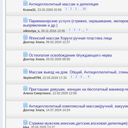
Антицеллюлитный массаж и депиляция
...
1
2
3
30
Ксена31
, 23.02.2009 20:59
Парикмахерские услуги (стрижки, окрашивание, мелиро
выпрямление и др.)
...
1
2
3
5
viktoriya_s
, 26.11.2016 13:35
Японский массаж Коруги ручная пластика лица
Доктор Злата
, 09.02.2024 12:27
Остеопатия освобождение блуждающего нерва
Доктор Злата
, 03.02.2025 05:50
Массаж выезд на дом. Общий, Антицеллюлитный, спин
...
1
2
3
9
Skyline0794
, 22.03.2018 17:33
Приглашаю девушек, женщин на бесплатный маникюр-п
Алиса Смертенко
, 12.02.2020 12:58
Антицеллюлитный комплексный массаж(ручной, вакуумн
Доктор Злата
, 14.07.2024 14:24
Стрижки мужские,женские,детские,восковая депиляция)
klea
, 20.05.2025 13:27