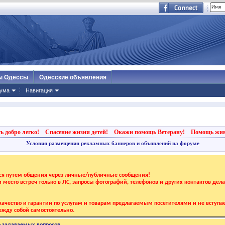
ы Одессы
Одесские объявления
ума
Навигация
ь добро легко!
Спасение жизни детей!
Окажи помощь Ветерану!
Помощь жи
Условия размещения рекламных баннеров и объявлений на форуме
тся путем общения через личные/публичные сообщения!
 и место встреч только в ЛС, запросы фотографий, телефонов и других контактов дел
ачество и гарантии по услугам и товарам предлагаемым посетителями и не вступае
жду собой самостоятельно.