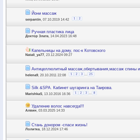
Йони массаж
1
2
serpantin
, 07.10.2019 14:42
Ручная пластика лица
Доктор Злата
, 14.04.2023 16:48
Капельницы на дому, пос-к Котовского
Natali_ya77
, 23.12.2024 09:27
Антицеллюлитный массаж,обертывания,массаж спины и
...
1
2
3
25
helena9
, 20.10.2011 22:08
Silk &SPA. Кабинет шугаринга на Таирова.
...
1
2
3
8
MarishkaS
, 13.10.2016 16:36
Удаление волос навсегда!!!
Алвин
, 03.03.2025 14:33
Стань донором -спаси жизнь!
Лолитка
, 18.12.2024 17:46