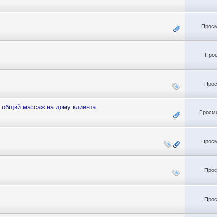
Просм
Прос
Прос
 общий массаж на дому клиента
Просмо
Просм
Прос
Прос