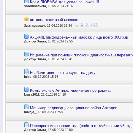
Крем ЛЮБАВА для ухода за кожей !!!
sorokinasveta
, 10.05.2013 21:16
антицеллюлитный массаж
...
1
2
3
14
Златамассаж
, 16.04.2010 18:34
Акция!!!Лимфодренажный массаж лица всего 300грив
Доктор Злата
, 18.01.2024 19:55
Исцеление при помощи гипоксии,диагностика и перезагр
Доктор Злата
, 16.01.2024 16:41
Реабилитация пост-инсульт на дому
brito
, 08.12.2023 15:16
Комплексные Антицеллюлитные программы.
krasa2011
, 21.01.2016 14:19
Маникюр,педикюр ,наращивание район Аркадии
malaja_
, 13.09.2023 12:58
Перепрограмирование тела(работа с глубинными убежд
Доктор Злата
, 16.05.2023 22:50