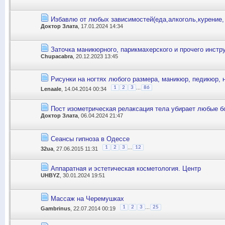
Избавлю от любых зависимостей(еда,алкоголь,курение,
Доктор Злата
, 17.01.2024 14:34
Заточка маникюрного, парикмахерского и прочего инстр
Chupacabra
, 20.12.2023 13:45
Рисунки на ногтях любого размера, маникюр, педикюр, 
...
1
2
3
86
Lenaale
, 14.04.2014 00:34
Пост изометрическая релаксация тела убирает любые б
Доктор Злата
, 06.04.2024 21:47
Сеансы гипноза в Одессе
...
1
2
3
12
32ua
, 27.06.2015 11:31
Аппаратная и эстетическая косметология. Центр
UHBYZ
, 30.01.2024 19:51
Массаж на Черемушках
...
1
2
3
25
Gambrinus
, 22.07.2014 00:19