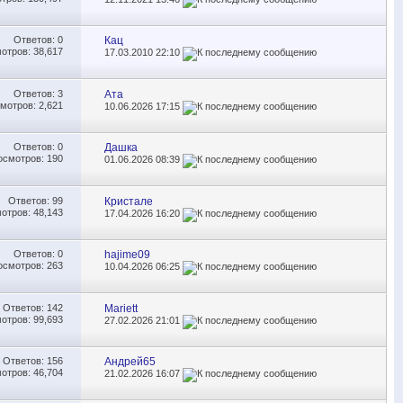
Ответов:
0
Кац
отров: 38,617
17.03.2010
22:10
Ответов:
3
Ата
мотров: 2,621
10.06.2026
17:15
Ответов:
0
Дашка
осмотров: 190
01.06.2026
08:39
Ответов:
99
Кристале
отров: 48,143
17.04.2026
16:20
Ответов:
0
hajime09
осмотров: 263
10.04.2026
06:25
Ответов:
142
Mariett
отров: 99,693
27.02.2026
21:01
Ответов:
156
Андрей65
отров: 46,704
21.02.2026
16:07