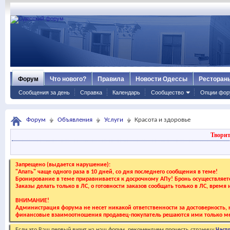
Форум
Что нового?
Правила
Новости Одессы
Ресторан
Сообщения за день
Справка
Календарь
Сообщество
Опции фор
Форум
Объявления
Услуги
Красота и здоровье
Творит
Запрещено (выдается нарушение):
"Апать" чаще одного раза в 10 дней, со дня последнего сообщения в теме!
Бронирование в теме приравнивается к досрочному АПу! Бронь осуществляе
Заказы делать только в ЛС, о готовности заказов сообщать только в ЛС, время
ВНИМАНИЕ!
Администрация форума не несет никакой ответственности за достоверность, к
финансовые взаимоотношения продавец-покупатель решаются ими только ме