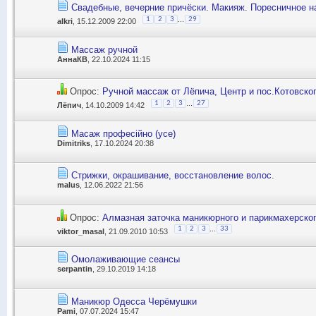
Свадебные, вечерние причёски. Макияж. Поресничное 
...
1
2
3
29
alkri
, 15.12.2009 22:00
Массаж ручной
АннаКВ
, 22.10.2024 11:15
Опрос:
Ручной массаж от Лёпича, Центр и пос.Котовско
...
1
2
3
27
Лёпич
, 14.10.2009 14:42
Масаж професійно (усе)
Dimitriks
, 17.10.2024 20:38
Стрижки, окрашивание, восстановление волос.
malus
, 12.06.2022 21:56
Опрос:
Алмазная заточка маникюрного и парикмахерско
...
1
2
3
33
viktor_masal
, 21.09.2010 10:53
Омолаживающие сеансы
serpantin
, 29.10.2019 14:18
Маникюр Одесса Черёмушки
Pami
, 07.07.2024 15:47