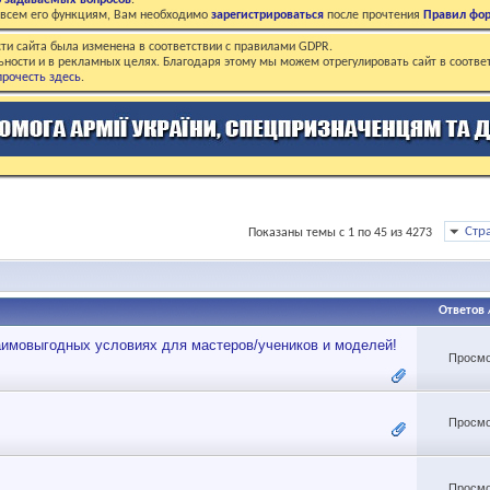
о задаваемых вопросов
.
о всем его функциям, Вам необходимо
зарегистрироваться
после прочтения
Правил фо
ти сайта была изменена в соответствии с правилами GDPR.
ьности и в рекламных целях. Благодаря этому мы можем отрегулировать сайт в соотве
рочесть здесь
.
Стр
Показаны темы с 1 по 45 из 4273
Ответов
аимовыгодных условиях для мастеров/учеников и моделей!
Просмо
Просмо
Просмо