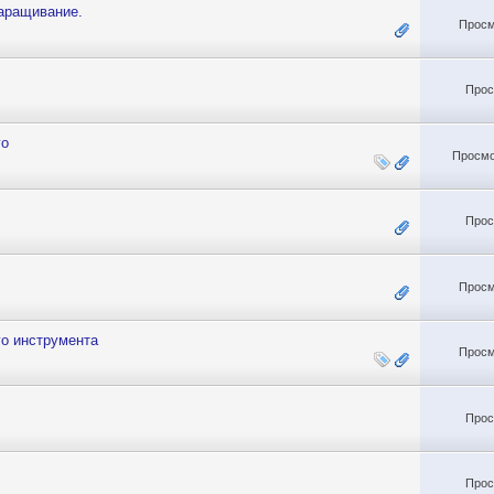
наращивание.
Просм
Прос
го
Просмо
Прос
Просм
го инструмента
Просм
Прос
Прос