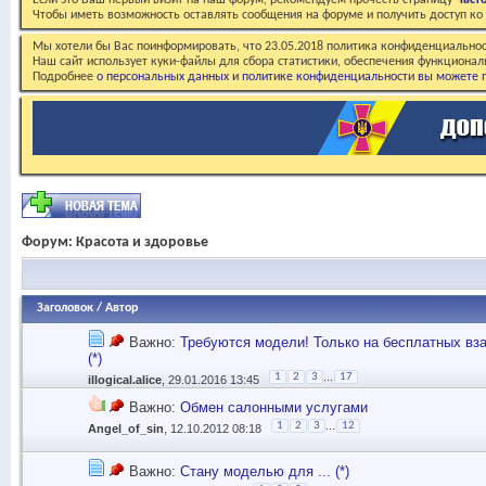
Если это Ваш первый визит на наш форум, рекомендуем прочесть страницу
Част
Чтобы иметь возможность оставлять сообщения на форуме и получить доступ к
Мы хотели бы Вас поинформировать, что 23.05.2018 политика конфиденциальнос
Наш сайт использует куки-файлы для сбора статистики, обеспечения функционал
Подробнее
о персональных данных и политике конфиденциальности вы можете п
Форум:
Красота и здоровье
Заголовок
/
Автор
Важно:
Требуются модели! Только на бесплатных вз
(*)
...
1
2
3
17
illogical.alice
, 29.01.2016 13:45
Важно:
Обмен салонными услугами
...
1
2
3
12
Angel_of_sin
, 12.10.2012 08:18
Важно:
Стану моделью для ... (*)