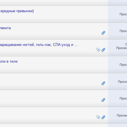
 вредные привычки)
Прос
умента
Прос
наращивание ногтей, гель-лак, СПА-уход и …
Просмо
оли в теле
Прос
Просм
Прос
Просмо