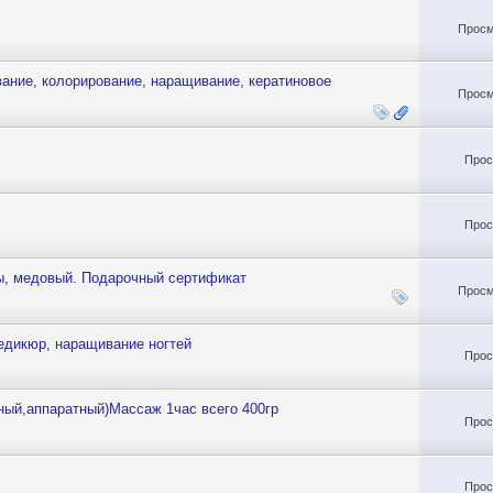
Просм
вание, колорирование, наращивание, кератиновое
Просм
Прос
Прос
ы, медовый. Подарочный сертификат
Просм
едикюр, наращивание ногтей
Прос
ый,аппаратный)Массаж 1час всего 400гр
Прос
Прос