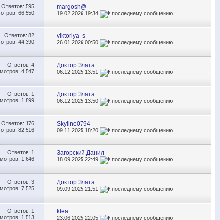
Ответов:
595
margosh@
отров: 66,550
19.02.2026
19:34
Ответов:
82
viktoriya_s
отров: 44,390
26.01.2026
00:50
Ответов:
4
Доктор Злата
мотров: 4,547
06.12.2025
13:51
Ответов:
1
Доктор Злата
мотров: 1,899
06.12.2025
13:50
Ответов:
176
Skyline0794
отров: 82,516
09.11.2025
18:20
Ответов:
1
Загорский Данил
мотров: 1,646
18.09.2025
22:49
Ответов:
3
Доктор Злата
мотров: 7,525
09.09.2025
21:51
Ответов:
1
klea
мотров: 1,513
23.06.2025
22:05