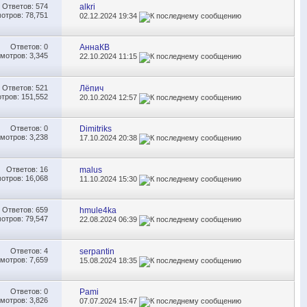
Ответов:
574
alkri
отров: 78,751
02.12.2024
19:34
Ответов:
0
АннаКВ
мотров: 3,345
22.10.2024
11:15
Ответов:
521
Лёпич
тров: 151,552
20.10.2024
12:57
Ответов:
0
Dimitriks
мотров: 3,238
17.10.2024
20:38
Ответов:
16
malus
отров: 16,068
11.10.2024
15:30
Ответов:
659
hmule4ka
отров: 79,547
22.08.2024
06:39
Ответов:
4
serpantin
мотров: 7,659
15.08.2024
18:35
Ответов:
0
Pami
мотров: 3,826
07.07.2024
15:47