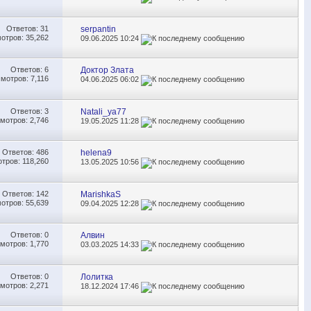
Ответов:
31
serpantin
отров: 35,262
09.06.2025
10:24
Ответов:
6
Доктор Злата
мотров: 7,116
04.06.2025
06:02
Ответов:
3
Natali_ya77
мотров: 2,746
19.05.2025
11:28
Ответов:
486
helena9
тров: 118,260
13.05.2025
10:56
Ответов:
142
MarishkaS
отров: 55,639
09.04.2025
12:28
Ответов:
0
Алвин
мотров: 1,770
03.03.2025
14:33
Ответов:
0
Лолитка
мотров: 2,271
18.12.2024
17:46