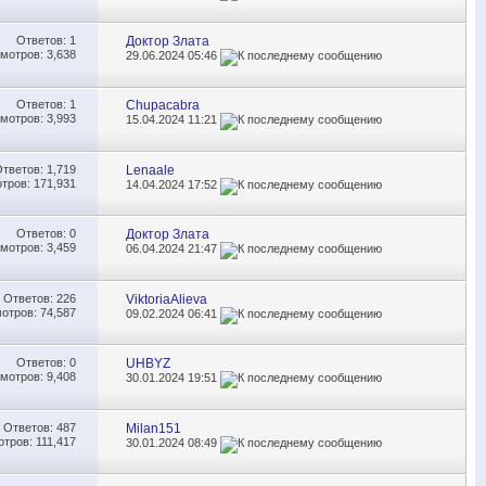
Ответов:
1
Доктор Злата
мотров: 3,638
29.06.2024
05:46
Ответов:
1
Chupacabra
мотров: 3,993
15.04.2024
11:21
Ответов:
1,719
Lenaale
тров: 171,931
14.04.2024
17:52
Ответов:
0
Доктор Злата
мотров: 3,459
06.04.2024
21:47
Ответов:
226
ViktoriaAlieva
отров: 74,587
09.02.2024
06:41
Ответов:
0
UHBYZ
мотров: 9,408
30.01.2024
19:51
Ответов:
487
Milan151
тров: 111,417
30.01.2024
08:49