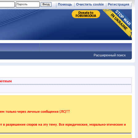
Помощь
Очистить cookie
Регистрация
Расширенный поиск
вотным
аем только через личные сообщения (ЛС)!!!
т в разрешение споров на эту тему. Все юридические, морально-этические и