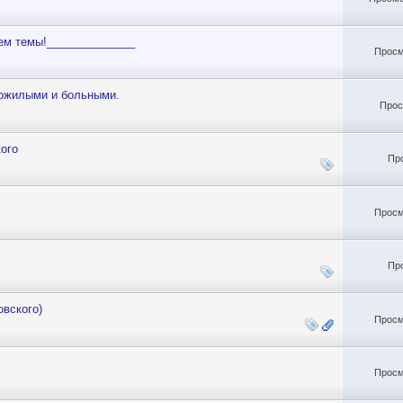
ем темы!______________
Просм
пожилыми и больными.
Прос
ого
Пр
Просм
Пр
овского)
Просм
Просм