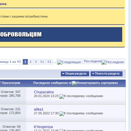
рума
.
тствии с вашими потребностями.
Последняя
аница 1 из 95
1
2
3
11
51
...
Опции раздела
Поиск по разделу
/
Просмотров
Последнее сообщение от
Ответов:
337
Chupacabra
тров: 285,798
20.01.2024
13:23
Ответов:
231
allka1
тров: 172,854
27.05.2022
17:30
Ответов:
59
KYevgeniya
тров: 130,497
12.11.2021
13:46