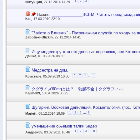
1
2
3
Интуиция
, 27.12.2014 14:29
Важно:
______________ВСЕМ! Читать перед создани
Кац
, 17.03.2010 22:10
"Забота о Близких" - Патронажная служба по уходу за 
Zabota-o-Blizkih
, 22.12.2014 14:41
Ищу медсестру для ежедневных перевязок, пос.Котовск
Дашка
, 01.06.2026 08:39
Медсестра на дом.
...
1
2
3
5
Кристале
, 05.09.2019 10:00
タダライズ60mgとは？｜勃起不全｜タダラフィル
hajime09
, 10.04.2026 06:25
Шугаринг. Восковая депиляция. Косметология. (пос. Кот
...
1
2
3
8
Mariett
, 08.12.2014 19:09
уменьшение обьемов талии,бедер
...
1
2
3
8
Андрей65
, 03.02.2011 16:46