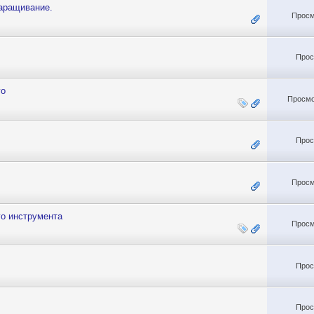
наращивание.
Просм
Прос
го
Просмо
Прос
Просм
го инструмента
Просм
Прос
Прос