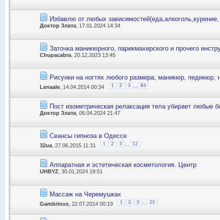
Избавлю от любых зависимостей(еда,алкоголь,курение,
Доктор Злата
, 17.01.2024 14:34
Заточка маникюрного, парикмахерского и прочего инстр
Chupacabra
, 20.12.2023 13:45
Рисунки на ногтях любого размера, маникюр, педикюр, 
...
1
2
3
86
Lenaale
, 14.04.2014 00:34
Пост изометрическая релаксация тела убирает любые б
Доктор Злата
, 06.04.2024 21:47
Сеансы гипноза в Одессе
...
1
2
3
12
32ua
, 27.06.2015 11:31
Аппаратная и эстетическая косметология. Центр
UHBYZ
, 30.01.2024 19:51
Массаж на Черемушках
...
1
2
3
25
Gambrinus
, 22.07.2014 00:19