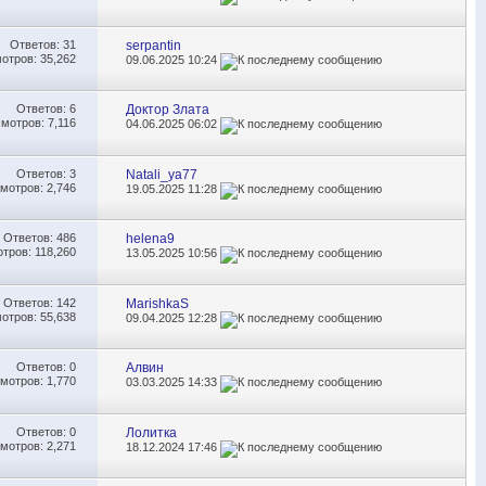
Ответов:
31
serpantin
отров: 35,262
09.06.2025
10:24
Ответов:
6
Доктор Злата
мотров: 7,116
04.06.2025
06:02
Ответов:
3
Natali_ya77
мотров: 2,746
19.05.2025
11:28
Ответов:
486
helena9
тров: 118,260
13.05.2025
10:56
Ответов:
142
MarishkaS
отров: 55,638
09.04.2025
12:28
Ответов:
0
Алвин
мотров: 1,770
03.03.2025
14:33
Ответов:
0
Лолитка
мотров: 2,271
18.12.2024
17:46