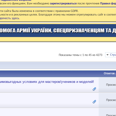
о задаваемых вопросов
.
о всем его функциям, Вам необходимо
зарегистрироваться
после прочтения
Правил фо
ти сайта была изменена в соответствии с правилами GDPR.
ьности и в рекламных целях. Благодаря этому мы можем отрегулировать сайт в соотве
рочесть здесь
.
Стр
Показаны темы с 1 по 45 из 4273
Ответов
аимовыгодных условиях для мастеров/учеников и моделей!
Просмо
Просмо
Просмо