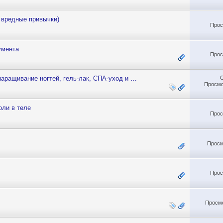
 вредные привычки)
Прос
умента
Прос
наращивание ногтей, гель-лак, СПА-уход и …
Просмо
оли в теле
Прос
Просм
Прос
Просмо