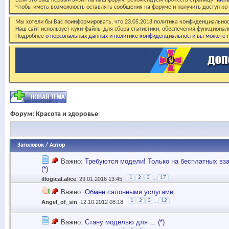
Если это Ваш первый визит на наш форум, рекомендуем прочесть страницу
Част
Чтобы иметь возможность оставлять сообщения на форуме и получить доступ к
Мы хотели бы Вас поинформировать, что 23.05.2018 политика конфиденциальнос
Наш сайт использует куки-файлы для сбора статистики, обеспечения функционал
Подробнее
о персональных данных и политике конфиденциальности вы можете п
Форум:
Красота и здоровье
Заголовок
/
Автор
Важно:
Требуются модели! Только на бесплатных вз
(*)
...
1
2
3
17
illogical.alice
, 29.01.2016 13:45
Важно:
Обмен салонными услугами
...
1
2
3
12
Angel_of_sin
, 12.10.2012 08:18
Важно:
Стану моделью для ... (*)