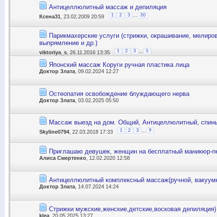
Антицеллюлитный массаж и депиляция
...
1
2
3
30
Ксена31
, 23.02.2009 20:59
Парикмахерские услуги (стрижки, окрашивание, мелиро
выпрямление и др.)
...
1
2
3
5
viktoriya_s
, 26.11.2016 13:35
Японский массаж Коруги ручная пластика лица
Доктор Злата
, 09.02.2024 12:27
Остеопатия освобождение блуждающего нерва
Доктор Злата
, 03.02.2025 05:50
Массаж выезд на дом. Общий, Антицеллюлитный, спин
...
1
2
3
9
Skyline0794
, 22.03.2018 17:33
Приглашаю девушек, женщин на бесплатный маникюр-п
Алиса Смертенко
, 12.02.2020 12:58
Антицеллюлитный комплексный массаж(ручной, вакуумн
Доктор Злата
, 14.07.2024 14:24
Стрижки мужские,женские,детские,восковая депиляция)
klea
, 20.05.2025 13:27