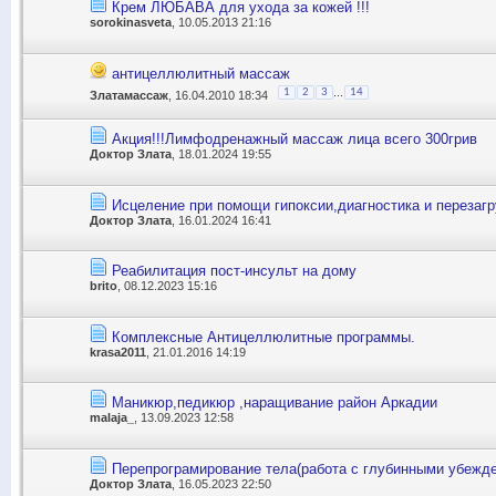
Крем ЛЮБАВА для ухода за кожей !!!
sorokinasveta
, 10.05.2013 21:16
антицеллюлитный массаж
...
1
2
3
14
Златамассаж
, 16.04.2010 18:34
Акция!!!Лимфодренажный массаж лица всего 300грив
Доктор Злата
, 18.01.2024 19:55
Исцеление при помощи гипоксии,диагностика и перезагр
Доктор Злата
, 16.01.2024 16:41
Реабилитация пост-инсульт на дому
brito
, 08.12.2023 15:16
Комплексные Антицеллюлитные программы.
krasa2011
, 21.01.2016 14:19
Маникюр,педикюр ,наращивание район Аркадии
malaja_
, 13.09.2023 12:58
Перепрограмирование тела(работа с глубинными убежд
Доктор Злата
, 16.05.2023 22:50