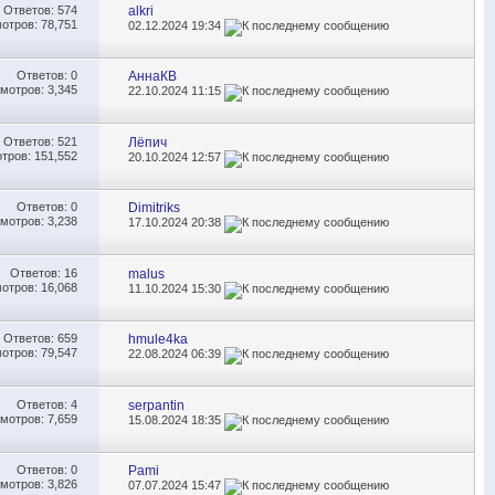
Ответов:
574
alkri
отров: 78,751
02.12.2024
19:34
Ответов:
0
АннаКВ
мотров: 3,345
22.10.2024
11:15
Ответов:
521
Лёпич
тров: 151,552
20.10.2024
12:57
Ответов:
0
Dimitriks
мотров: 3,238
17.10.2024
20:38
Ответов:
16
malus
отров: 16,068
11.10.2024
15:30
Ответов:
659
hmule4ka
отров: 79,547
22.08.2024
06:39
Ответов:
4
serpantin
мотров: 7,659
15.08.2024
18:35
Ответов:
0
Pami
мотров: 3,826
07.07.2024
15:47