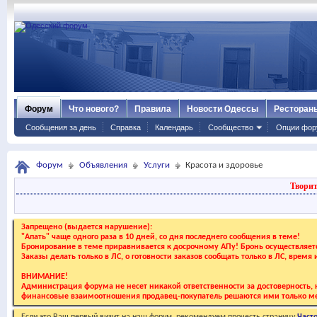
Форум
Что нового?
Правила
Новости Одессы
Ресторан
Сообщения за день
Справка
Календарь
Сообщество
Опции фор
Форум
Объявления
Услуги
Красота и здоровье
Творит
Запрещено (выдается нарушение):
"Апать" чаще одного раза в 10 дней, со дня последнего сообщения в теме!
Бронирование в теме приравнивается к досрочному АПу! Бронь осуществляе
Заказы делать только в ЛС, о готовности заказов сообщать только в ЛС, время
ВНИМАНИЕ!
Администрация форума не несет никакой ответственности за достоверность, к
финансовые взаимоотношения продавец-покупатель решаются ими только ме