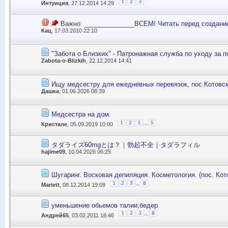
1
2
3
Интуиция
, 27.12.2014 14:29
Важно:
______________ВСЕМ! Читать перед создани
Кац
, 17.03.2010 22:10
"Забота о Близких" - Патронажная служба по уходу за 
Zabota-o-Blizkih
, 22.12.2014 14:41
Ищу медсестру для ежедневных перевязок, пос.Котовск
Дашка
, 01.06.2026 08:39
Медсестра на дом.
...
1
2
3
5
Кристале
, 05.09.2019 10:00
タダライズ60mgとは？｜勃起不全｜タダラフィル
hajime09
, 10.04.2026 06:25
Шугаринг. Восковая депиляция. Косметология. (пос. Кот
...
1
2
3
8
Mariett
, 08.12.2014 19:09
уменьшение обьемов талии,бедер
...
1
2
3
8
Андрей65
, 03.02.2011 16:46