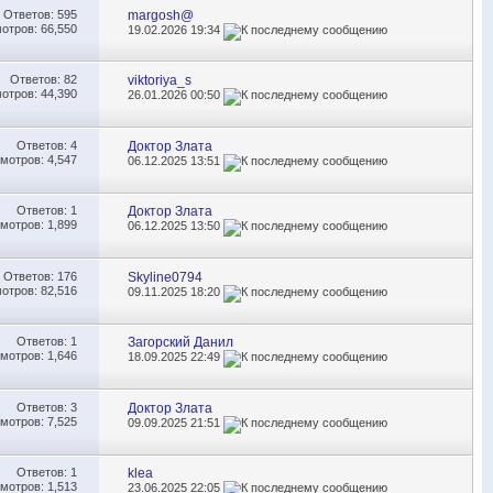
Ответов:
595
margosh@
отров: 66,550
19.02.2026
19:34
Ответов:
82
viktoriya_s
отров: 44,390
26.01.2026
00:50
Ответов:
4
Доктор Злата
мотров: 4,547
06.12.2025
13:51
Ответов:
1
Доктор Злата
мотров: 1,899
06.12.2025
13:50
Ответов:
176
Skyline0794
отров: 82,516
09.11.2025
18:20
Ответов:
1
Загорский Данил
мотров: 1,646
18.09.2025
22:49
Ответов:
3
Доктор Злата
мотров: 7,525
09.09.2025
21:51
Ответов:
1
klea
мотров: 1,513
23.06.2025
22:05