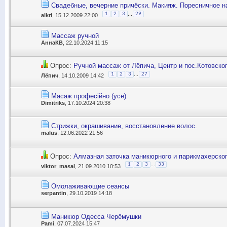
Свадебные, вечерние причёски. Макияж. Поресничное 
...
1
2
3
29
alkri
, 15.12.2009 22:00
Массаж ручной
АннаКВ
, 22.10.2024 11:15
Опрос:
Ручной массаж от Лёпича, Центр и пос.Котовско
...
1
2
3
27
Лёпич
, 14.10.2009 14:42
Масаж професійно (усе)
Dimitriks
, 17.10.2024 20:38
Стрижки, окрашивание, восстановление волос.
malus
, 12.06.2022 21:56
Опрос:
Алмазная заточка маникюрного и парикмахерско
...
1
2
3
33
viktor_masal
, 21.09.2010 10:53
Омолаживающие сеансы
serpantin
, 29.10.2019 14:18
Маникюр Одесса Черёмушки
Pami
, 07.07.2024 15:47