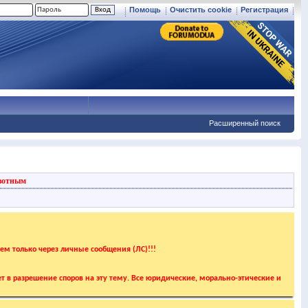
Помощь
Очистить cookie
Регистрация
Расширенный поиск
вотным
аем только через личные сообщения (ЛС)!!!
т в разрешение споров на эту тему. Все юридические, морально-этические и