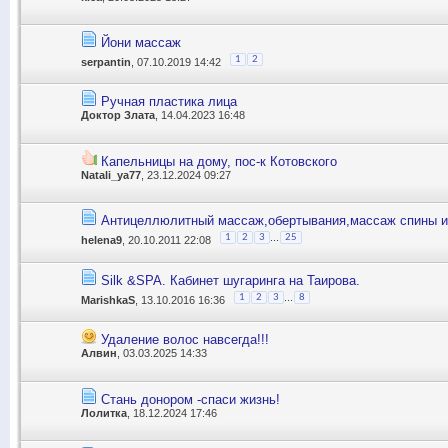
Йони массаж
1
2
serpantin
, 07.10.2019 14:42
Ручная пластика лица
Доктор Злата
, 14.04.2023 16:48
Капельницы на дому, пос-к Котовского
Natali_ya77
, 23.12.2024 09:27
Антицеллюлитный массаж,обертывания,массаж спины и
...
1
2
3
25
helena9
, 20.10.2011 22:08
Silk &SPA. Кабинет шугаринга на Таирова.
...
1
2
3
8
MarishkaS
, 13.10.2016 16:36
Удаление волос навсегда!!!
Алвин
, 03.03.2025 14:33
Стань донором -спаси жизнь!
Лолитка
, 18.12.2024 17:46