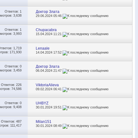
Ответов:
1
Доктор Злата
мотров: 3,638
29.06.2024
05:46
Ответов:
1
Chupacabra
мотров: 3,993
15.04.2024
11:21
Ответов:
1,719
Lenaale
тров: 171,930
14.04.2024
17:52
Ответов:
0
Доктор Злата
мотров: 3,459
06.04.2024
21:47
Ответов:
226
ViktoriaAlieva
отров: 74,586
09.02.2024
06:41
Ответов:
0
UHBYZ
мотров: 9,408
30.01.2024
19:51
Ответов:
487
Milan151
тров: 111,417
30.01.2024
08:49