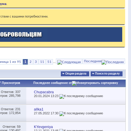
рума
.
тствии с вашими потребностями.
Последняя
аница 1 из 95
1
2
3
11
51
...
Опции раздела
Поиск по разделу
/
Просмотров
Последнее сообщение от
Ответов:
337
Chupacabra
тров: 285,798
20.01.2024
13:23
Ответов:
231
allka1
тров: 172,854
27.05.2022
17:30
Ответов:
59
KYevgeniya
тров: 130,497
12.11.2021
13:46