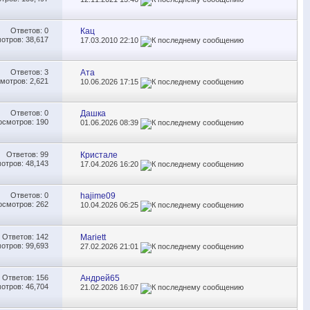
Ответов:
0
Кац
отров: 38,617
17.03.2010
22:10
Ответов:
3
Ата
мотров: 2,621
10.06.2026
17:15
Ответов:
0
Дашка
осмотров: 190
01.06.2026
08:39
Ответов:
99
Кристале
отров: 48,143
17.04.2026
16:20
Ответов:
0
hajime09
осмотров: 262
10.04.2026
06:25
Ответов:
142
Mariett
отров: 99,693
27.02.2026
21:01
Ответов:
156
Андрей65
отров: 46,704
21.02.2026
16:07