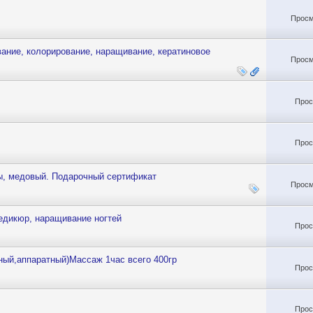
Просм
вание, колорирование, наращивание, кератиновое
Просм
Прос
Прос
ы, медовый. Подарочный сертификат
Просм
едикюр, наращивание ногтей
Прос
ый,аппаратный)Массаж 1час всего 400гр
Прос
Прос