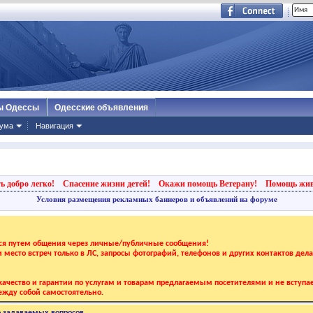
ы Одессы
Одесские объявления
ума
Навигация
ь добро легко!
Спасение жизни детей!
Окажи помощь Ветерану!
Помощь жи
Условия размещения рекламных баннеров и объявлений на форуме
тся путем общения через личные/публичные сообщения!
 и место встреч только в ЛС, запросы фотографий, телефонов и других контактов дел
ачество и гарантии по услугам и товарам предлагаемым посетителями и не вступае
жду собой самостоятельно.