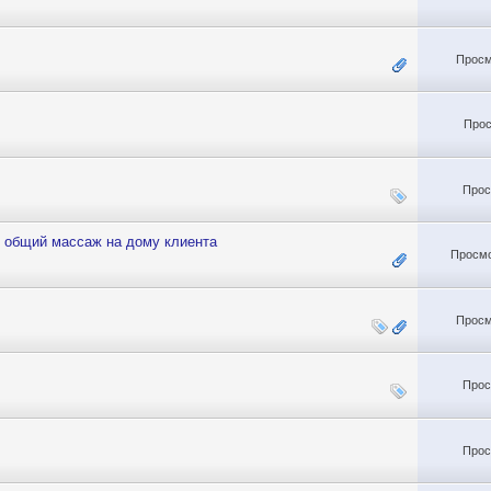
Просм
Прос
Прос
 общий массаж на дому клиента
Просмо
Просм
Прос
Прос