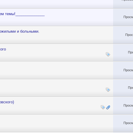
ем темы!______________
Просм
пожилыми и больными.
Прос
ого
Пр
Просм
Пр
овского)
Просм
Просм