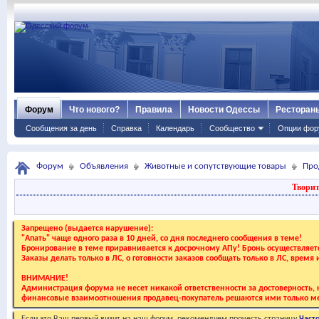
Форум
Что нового?
Правила
Новости Одессы
Ресторан
Сообщения за день
Справка
Календарь
Сообщество
Опции фор
Форум
Объявления
Животные и сопутствующие товары
Про
Творит
Запрещено (выдается нарушение):
"Апать" чаще одного раза в 10 дней, со дня последнего сообщения в теме!
Бронирование в теме приравнивается к досрочному АПу! Бронь осуществляе
Заказы делать только в ЛС, о готовности заказов сообщать только в ЛС, время
ВНИМАНИЕ!
Администрация форума не несет никакой ответственности за достоверность, к
финансовые взаимоотношения продавец-покупатель решаются ими только ме