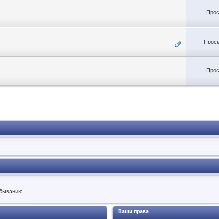
Прос
Просм
Прос
.
быванию
Ваши права