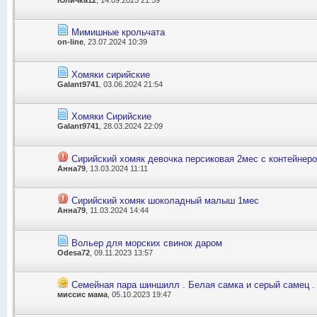
Мимишные крольчата
on-line
, 23.07.2024 10:39
Хомяки сирийские
Galant9741
, 03.06.2024 21:54
Хомяки Сирийские
Galant9741
, 28.03.2024 22:09
Сирийский хомяк девочка персиковая 2мес с контейнер
Анна79
, 13.03.2024 11:11
Сирийский хомяк шоколадный малыш 1мес
Анна79
, 11.03.2024 14:44
Вольер для морских свинок даром
Odesa72
, 09.11.2023 13:57
Семейная пара шиншилл . Белая самка и серый самец .
миссис мама
, 05.10.2023 19:47