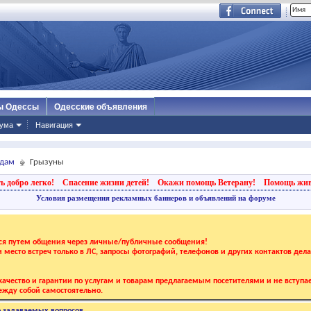
ы Одессы
Одесские объявления
ума
Навигация
дам
Грызуны
ь добро легко!
Спасение жизни детей!
Окажи помощь Ветерану!
Помощь жи
Условия размещения рекламных баннеров и объявлений на форуме
тся путем общения через личные/публичные сообщения!
 и место встреч только в ЛС, запросы фотографий, телефонов и других контактов дел
ачество и гарантии по услугам и товарам предлагаемым посетителями и не вступае
жду собой самостоятельно.