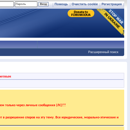
Помощь
Очистить cookie
Регистрация
Расширенный поиск
вотным
аем только через личные сообщения (ЛС)!!!
т в разрешение споров на эту тему. Все юридические, морально-этические и