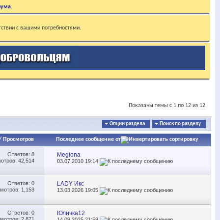
рума
.
тствии с вашими потребностями.
Показаны темы с 1 по 12 из 12
Опции раздела
Поиск по разделу
/
Просмотров
Последнее сообщение от
Ответов:
8
Megiona
отров: 42,514
03.07.2010
19:14
Ответов:
0
LADY Икс
мотров: 1,153
13.03.2026
19:05
Ответов:
0
Юличка12
мотров: 2,871
14.09.2025
21:59