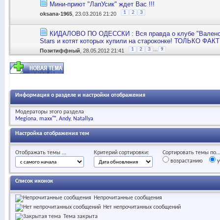
Мини-приют "ЛапУсик" ждет Вас !!!
1
2
3
oksana-1965
, 23.03.2016 21:20
КИДАЛОВО ПО ОДЕССКИ : Вся правда о клубе "Валенси
Stars и котят которых купили на староконке! ТОЛЬКО ФАК
...
1
2
3
9
Позитиффный
, 28.05.2012 21:41
Информация о разделе и настройки отображения
Модераторы этого раздела
Megiona
maxx™
Andy
Natallya
Настройка отображения тем
Отображать темы ...
Критерий сортировки:
Сортировать темы по..
возрастанию
у
Список иконок
Непрочитанные сообщения
Нет непрочитанных сообщений
Тема закрыта