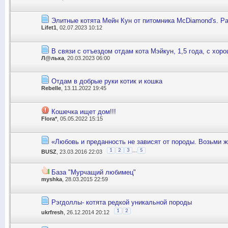
Элитные котята Мейн Кун от питомника McDiamond's. Р
Lifet1
, 02.07.2023 10:12
В связи с отъездом отдам кота Мэйкун, 1,5 года, с хоро
Л@лька
, 20.03.2023 06:00
Отдам в добрые руки котик и кошка
Rebelle
, 13.11.2022 19:45
Кошечка ищет дом!!!
Flora*
, 05.05.2022 15:15
«Любовь и преданность не зависят от породы. Возьми ж
...
1
2
3
5
BUSZ
, 23.03.2016 22:03
База "Мурчащий любимец"
myshka
, 28.03.2015 22:59
Рэгдоллы- котята редкой уникальной породы
1
2
ukrfresh
, 26.12.2014 20:12