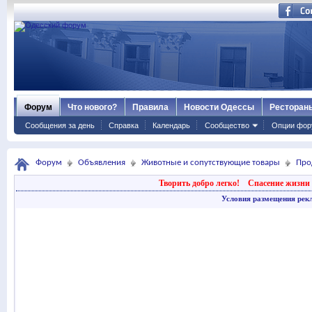
Форум
Что нового?
Правила
Новости Одессы
Ресторан
Сообщения за день
Справка
Календарь
Сообщество
Опции фор
Форум
Объявления
Животные и сопутствующие товары
Про
Творить добро легко!
Спасение жизни 
Условия размещения рек