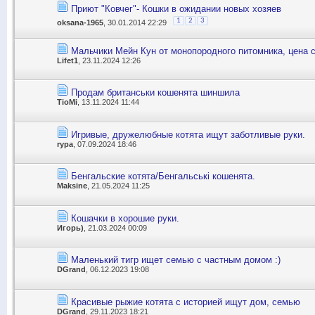
Приют "Ковчег"- Кошки в ожидании новых хозяев
1
2
3
oksana-1965
, 30.01.2014 22:29
Мальчики Мейн Кун от монопородного питомника, цена 
Lifet1
, 23.11.2024 12:26
Продам британськи кошенята шиншила
TioMi
, 13.11.2024 11:44
Игривые, дружелюбные котята ищут заботливые руки.
rypa
, 07.09.2024 18:46
Бенгальские котята/Бенгальські кошенята.
Maksine
, 21.05.2024 11:25
Кошачки в хорошие руки.
Игорь)
, 21.03.2024 00:09
Маленький тигр ищет семью с частным домом :)
DGrand
, 06.12.2023 19:08
Красивые рыжие котята с историей ищут дом, семью
DGrand
, 29.11.2023 18:21