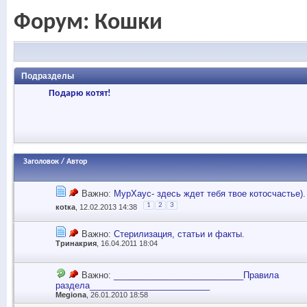
Форум:
Кошки
Подразделы
Подарю котят!
Заголовок
/
Автор
Важно:
МурХаус- здесь ждет тебя твое котосчастье).
1
2
3
коtка
, 12.02.2013 14:38
Важно:
Стерилизация, статьи и факты.
Тринакрия
, 16.04.2011 18:04
Важно:
___________________________Правила
раздела_________________________
Megiona
, 26.01.2010 18:58