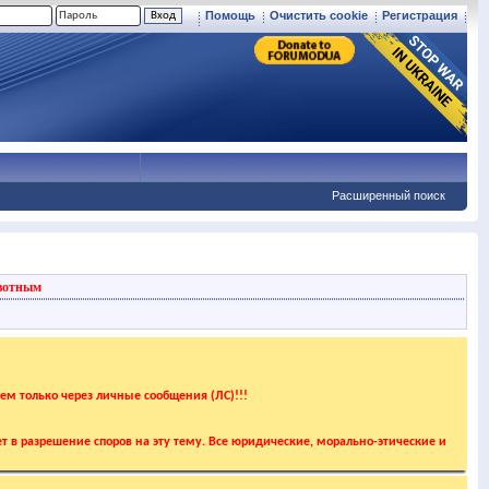
Помощь
Очистить cookie
Регистрация
Расширенный поиск
вотным
аем только через личные сообщения (ЛС)!!!
т в разрешение споров на эту тему. Все юридические, морально-этические и