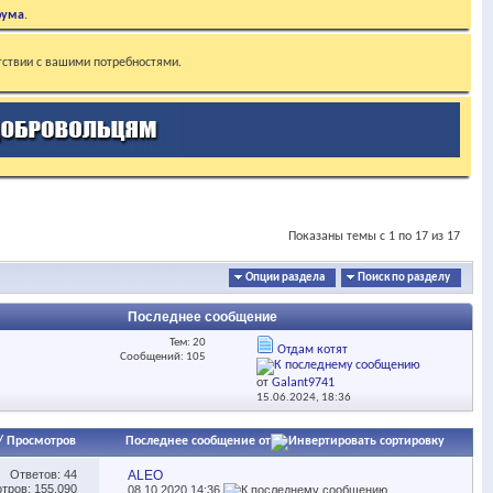
рума
.
тствии с вашими потребностями.
Показаны темы с 1 по 17 из 17
Опции раздела
Поиск по разделу
Последнее сообщение
Тем: 20
Отдам котят
Сообщений: 105
от
Galant9741
15.06.2024,
18:36
/
Просмотров
Последнее сообщение от
Ответов:
44
ALEO
тров: 155,090
08.10.2020
14:36