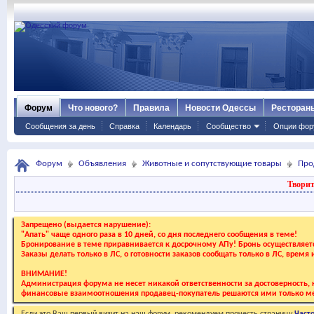
Форум
Что нового?
Правила
Новости Одессы
Ресторан
Сообщения за день
Справка
Календарь
Сообщество
Опции фор
Форум
Объявления
Животные и сопутствующие товары
Про
Творит
Запрещено (выдается нарушение):
"Апать" чаще одного раза в 10 дней, со дня последнего сообщения в теме!
Бронирование в теме приравнивается к досрочному АПу! Бронь осуществляе
Заказы делать только в ЛС, о готовности заказов сообщать только в ЛС, время
ВНИМАНИЕ!
Администрация форума не несет никакой ответственности за достоверность, к
финансовые взаимоотношения продавец-покупатель решаются ими только ме