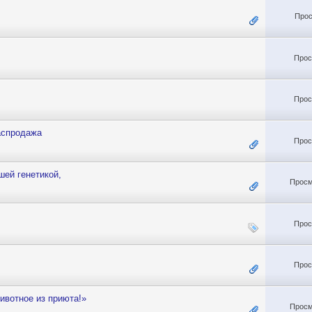
Прос
Прос
Прос
аспродажа
Прос
шей генетикой,
Просм
Прос
Прос
ивотное из приюта!»
Просм