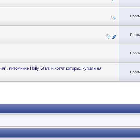
Просм
Просм
Просм
, питомнике Holly Stars и котят которых купили на
Просм