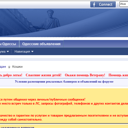
ы Одессы
Одесские объявления
ума
Навигация
дам
Кошки
ь добро легко!
Спасение жизни детей!
Окажи помощь Ветерану!
Помощь жи
Условия размещения рекламных баннеров и объявлений на форуме
тся путем общения через личные/публичные сообщения!
 и место встреч только в ЛС, запросы фотографий, телефонов и других контактов дел
ачество и гарантии по услугам и товарам предлагаемым посетителями и не вступае
жду собой самостоятельно.