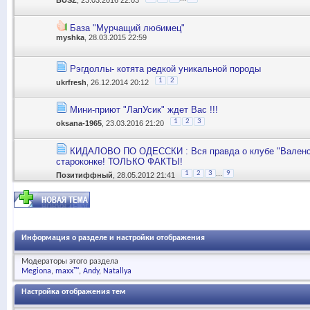
База "Мурчащий любимец"
myshka
, 28.03.2015 22:59
Рэгдоллы- котята редкой уникальной породы
1
2
ukrfresh
, 26.12.2014 20:12
Мини-приют "ЛапУсик" ждет Вас !!!
1
2
3
oksana-1965
, 23.03.2016 21:20
КИДАЛОВО ПО ОДЕССКИ : Вся правда о клубе "Валенсия"
староконке! ТОЛЬКО ФАКТЫ!
...
1
2
3
9
Позитиффный
, 28.05.2012 21:41
Информация о разделе и настройки отображения
Модераторы этого раздела
Megiona
maxx™
Andy
Natallya
Настройка отображения тем