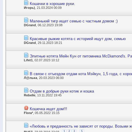
Кошачки в хорошие руки.
Игорь)
, 21.03.2024 00:09
Маленький тигр ищет семью с частным домом :)
DGrand
, 06.12.2023 19:08
Красивые рыжие котята с историей ищут дом, семью
DGrand
, 29.11.2023 18:21
Элитные котята Мейн Кун от питомника McDiamond's. Р
Lifet1
, 02.07.2023 10:12
В связи с отъездом отдам кота Мэйкун, 1,5 года, с хоро
Л@лька
, 20.03.2023 06:00
Отдам в добрые руки котик и кошка
Rebelle
, 13.11.2022 19:45
Кошечка ищет дом!!!
Flora*
, 05.05.2022 15:15
«Любовь и преданность не зависят от породы. Возьми ж
...
1
2
3
5
BUSZ
, 23.03.2016 22:03