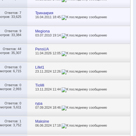
Ответов:
7
Тринакрия
отров: 33,625
16.04.2011
18:45
Ответов:
9
Megiona
отров: 33,384
03.07.2010
19:14
Ответов:
44
PensUA
отров: 35,307
11.04.2026
12:05
Ответов:
0
Lifet1
мотров: 6,715
23.11.2024
12:26
Ответов:
0
TioMi
мотров: 2,993
13.11.2024
11:44
Ответов:
0
rypa
мотров: 5,611
07.09.2024
18:46
Ответов:
1
Maksine
мотров: 3,752
06.06.2024
17:18