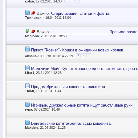
1
2
3
коtка
, 12.02.2013 14:38
Важно:
Стерилизация, статьи и факты.
Тринакрия
, 16.04.2011 18:04
Важно:
___________________________Правила разде
Megiona
, 26.01.2010 18:58
Приют "Ковчег"- Кошки в ожидании новых хозяев
1
2
3
oksana-1965
, 30.01.2014 22:29
Мальчики Мейн Кун от монопородного питомника, цена 
Lifet1
, 23.11.2024 12:26
Продам британськи кошенята шиншила
TioMi
, 13.11.2024 11:44
Игривые, дружелюбные котята ищут заботливые руки.
rypa
, 07.09.2024 18:46
Бенгальские котята/Бенгальські кошенята.
Maksine
, 21.05.2024 11:25