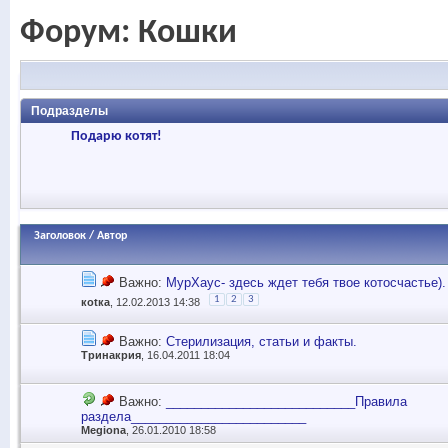
Форум:
Кошки
Подразделы
Подарю котят!
Заголовок
/
Автор
Важно:
МурХаус- здесь ждет тебя твое котосчастье).
1
2
3
коtка
, 12.02.2013 14:38
Важно:
Стерилизация, статьи и факты.
Тринакрия
, 16.04.2011 18:04
Важно:
___________________________Правила
раздела_________________________
Megiona
, 26.01.2010 18:58