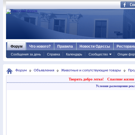
Форум
Что нового?
Правила
Новости Одессы
Ресторан
Сообщения за день
Справка
Календарь
Сообщество
Опции фор
Форум
Объявления
Животные и сопутствующие товары
Про
Творить добро легко!
Спасение жизни 
Условия размещения рек