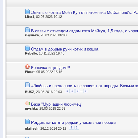
Элитные котята Мейн Кун от питомника McDiamond's. Р
Lifet1
, 02.07.2023 10:12
В связи с отъездом отдам кота Мэйкун, 1,5 года, с хоро
Л@лька
, 20.03.2023 06:00
Отдам в добрые руки котик и кошка
Rebelle
, 13.11.2022 19:45
Кошечка ищет дом!!!
Flora*
, 05.05.2022 15:15
«Любовь и преданность не зависят от породы. Возьми ж
...
1
2
3
5
BUSZ
, 23.03.2016 22:03
База "Мурчащий любимец"
myshka
, 28.03.2015 22:59
Рэгдоллы- котята редкой уникальной породы
1
2
ukrfresh
, 26.12.2014 20:12