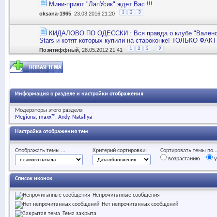
Мини-приют "ЛапУсик" ждет Вас !!!
1
2
3
oksana-1965
, 23.03.2016 21:20
КИДАЛОВО ПО ОДЕССКИ : Вся правда о клубе "Валенси
Stars и котят которых купили на староконке! ТОЛЬКО ФАК
...
1
2
3
9
Позитиффный
, 28.05.2012 21:41
Информация о разделе и настройки отображения
Модераторы этого раздела
Megiona
maxx™
Andy
Natallya
Настройка отображения тем
Отображать темы ...
Критерий сортировки:
Сортировать темы по..
возрастанию
у
Список иконок
Непрочитанные сообщения
Нет непрочитанных сообщений
Тема закрыта