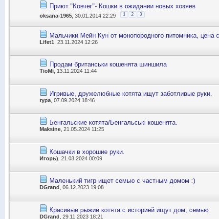
Приют "Ковчег"- Кошки в ожидании новых хозяев
1
2
3
oksana-1965
, 30.01.2014 22:29
Мальчики Мейн Кун от монопородного питомника, цена 
Lifet1
, 23.11.2024 12:26
Продам британськи кошенята шиншила
TioMi
, 13.11.2024 11:44
Игривые, дружелюбные котята ищут заботливые руки.
rypa
, 07.09.2024 18:46
Бенгальские котята/Бенгальські кошенята.
Maksine
, 21.05.2024 11:25
Кошачки в хорошие руки.
Игорь)
, 21.03.2024 00:09
Маленький тигр ищет семью с частным домом :)
DGrand
, 06.12.2023 19:08
Красивые рыжие котята с историей ищут дом, семью
DGrand
, 29.11.2023 18:21