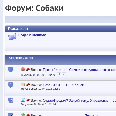
Форум:
Собаки
Подразделы
Подарю щенков!
Заголовок
/
Автор
Важно:
Приют "Ковчег"- Собаки в ожидании новых хоз
1
2
myshka
, 09.09.2016 09:00
Важно:
База ОСОБЕННЫХ собак
box.odessa
, 10.04.2013 13:52
Важно:
Отдал/Продал?-Закрой тему. Управление-->З
Megiona
, 03.07.2010 19:14
Важно:
_______________________Правила