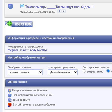
Таксопомощь:_____Таксы ищут новый дом!!!
1
2
V1u1k1a1
, 10.04.2014 16:50
Информация о разделе и настройки отображения
Модераторы этого раздела
Megiona
maxx™
Andy
Natallya
Настройка отображения тем
Отображать темы ...
Критерий сортировки:
Сортировать темы по..
возрастанию
у
Список иконок
Непрочитанные сообщения
Нет непрочитанных сообщений
Тема закрыта
В этой теме есть ваши сообщения