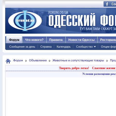
Форум
Что нового?
Правила
Новости Одессы
Ресторан
Сообщения за день
Справка
Календарь
Сообщество
Опции фор
Форум
Объявления
Животные и сопутствующие товары
Про
Творить добро легко!
Спасение жизни 
Условия размещения рек