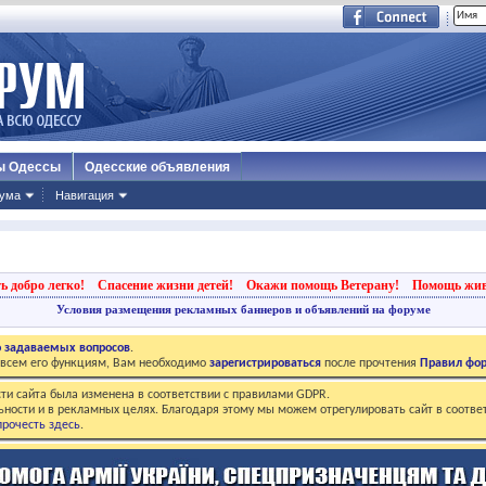
ы Одессы
Одесские объявления
ума
Навигация
ь добро легко!
Спасение жизни детей!
Окажи помощь Ветерану!
Помощь жи
Условия размещения рекламных баннеров и объявлений на форуме
о задаваемых вопросов
.
о всем его функциям, Вам необходимо
зарегистрироваться
после прочтения
Правил фо
ти сайта была изменена в соответствии с правилами GDPR.
ьности и в рекламных целях. Благодаря этому мы можем отрегулировать сайт в соотве
рочесть здесь
.