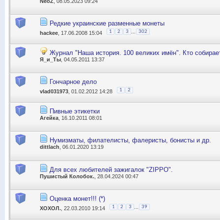
NeoZ
, 08.05.2023 09:24
Редкие украинские разменные монеты
...
1
2
3
302
hackee
, 17.06.2008 15:04
Журнал "Наша история. 100 великих имён". Кто собирае
Я_и_Ты
, 04.05.2011 13:37
Гончарное дело
1
2
vlad031973
, 01.02.2012 14:28
Пивные этикетки
Агейка
, 16.10.2011 08:01
Нумизматы, филателисты, фалеристы, бонисты и др.
dittlach
, 06.01.2020 13:19
Для всех любителей зажигалок "ZIPPO".
Пушистый Колобок.
, 28.04.2024 00:47
Оценка монет!!! (*)
...
1
2
3
39
ХОХОЛ.
, 22.03.2010 19:14