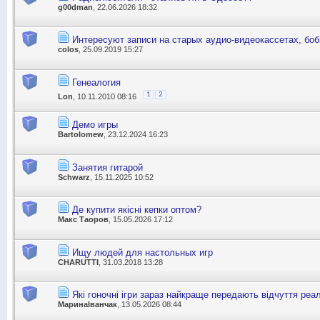
g00dman
, 22.06.2026 18:32
Интересуют записи на старых аудио-видеокассетах, боб
colos
, 25.09.2019 15:27
Генеалогия
1
2
Lon
, 10.11.2010 08:16
Демо игры
Bartolomew
, 23.12.2024 16:23
Занятия гитарой
Schwarz
, 15.11.2025 10:52
Де купити якісні кепки оптом?
Макс Таоров
, 15.05.2026 17:12
Ищу людей для настольных игр
CHARUTTI
, 31.03.2018 13:28
Які гоночні ігри зараз найкраще передають відчуття ре
МаринаІванчак
, 13.05.2026 08:44