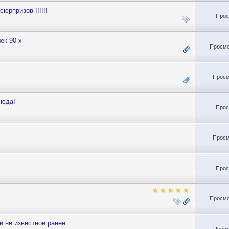
рпризов !!!!!!
Прос
ек 90-х
Просмо
Просм
сюда!
Прос
Просм
Прос
Просмо
 не известное ранее...
Просм