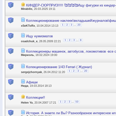
КИНДЕР-СЮРПРИЗ!!!!! 🥰🥰🥰🥰Ищу фигурки из киндер-сю
Mirabilis
, 20.03.2025 19:11
Коллекционирование наклеек\вкладышей\журналов\фиш
...
1
2
3
20
xSeKToRx
, 10.04.2014 13:13
Ищу нумизматов
...
1
2
3
8
osadchuk_e
, 28.05.2009 22:21
Коллекционеры машинок, автобусов, локомотивов -все 
Мириэль
, 18.02.2024 19:00
Колекционирование 1/43 Ferrari ( Журнал)
...
1
2
3
20
sergejzhornyak
, 26.04.2012 11:20
Афиши
Нида
, 19.03.2014 18:13
Коллекции!!
...
1
2
3
50
Helen Yu
, 20.04.2007 17:21
История. А знаете ли Вы? Разнообразное интересное или