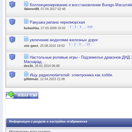
Коллекционирование и восстановление Burago.Масштабы:
Valeron88
, 07.04.2017 02:48
Ракушка рапана черноморская
...
1
2
3
434
bukashka
, 27.03.2009 19:42
увлечение моделями железных дорог
...
1
2
3
25
stiz-ganz
, 25.08.2010 18:02
Настольные ролевые игры - Подземелье драконов:ДНД 3
Маскарад....
des1k
, 28.01.2014 06:48
Ищу радиолюбителей: электроника как хобби.
g00dman
, 12.04.2023 21:08
Информация о разделе и настройки отображения
Модераторы этого раздела