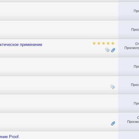
Пр
Прос
О
актическое применение
Просмотр
Пр
Прос
Пр
Просмо
ние Proof.