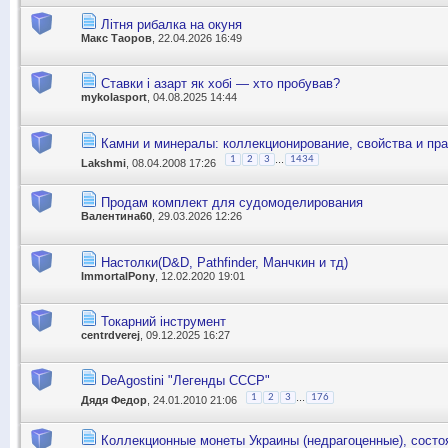
Літня рибалка на окуня
Макс Таоров
, 22.04.2026 16:49
Ставки і азарт як хобі — хто пробував?
mykolasport
, 04.08.2025 14:44
Камни и минералы: коллекционирование, свойства и пр
...
1
2
3
1434
Lakshmi
, 08.04.2008 17:26
Продам комплект для судомоделирования
Валентина60
, 29.03.2026 12:26
Настолки(D&D, Pathfinder, Манчкин и тд)
ImmortalPony
, 12.02.2020 19:01
Токарний інструмент
centrdverej
, 09.12.2025 16:27
DeAgostini "Легенды СССР"
...
1
2
3
176
Дядя Федор
, 24.01.2010 21:06
Коллекционные монеты Украины (недрагоценные), состоя