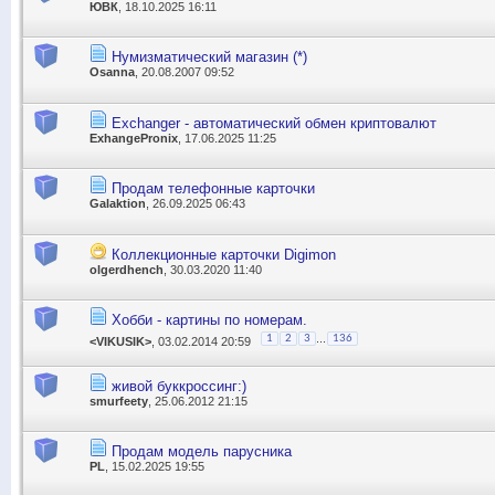
ЮВК
, 18.10.2025 16:11
Нумизматический магазин (*)
Оsanna
, 20.08.2007 09:52
Exchanger - автоматический обмен криптовалют
ExhangePronix
, 17.06.2025 11:25
Продам телефонные карточки
Galaktion
, 26.09.2025 06:43
Коллекционные карточки Digimon
olgerdhench
, 30.03.2020 11:40
Хобби - картины по номерам.
...
1
2
3
136
<VIKUSIK>
, 03.02.2014 20:59
живой буккроссинг:)
smurfeety
, 25.06.2012 21:15
Продам модель парусника
PL
, 15.02.2025 19:55