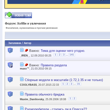
Форум:
Хобби и увлечения
Филателия, нумизматика и прочие увлечения
Заголовок
/
Автор
Важно:
Тема для оценки чего угодно.
...
1
2
3
145
_IREN_
, 12.09.2010 00:25
Важно:
Правила раздела
maxx™
, 21.03.2010 09:15
Сборные модели в масштабе (1:72,1:35 и не только)
...
1
2
3
31
COOLYBASS
, 20.07.2015 22:33
Правила обычного бриджа
1
2
Maxim_Danilovsky
, 25.09.2006 18:08
Радиолюбители - стались ли в Одессе??