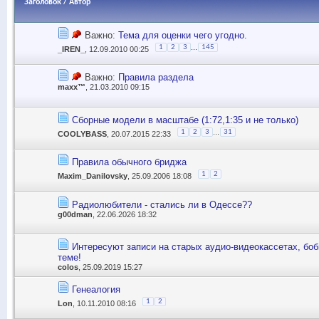
Заголовок
/
Автор
Важно:
Тема для оценки чего угодно.
...
1
2
3
145
_IREN_
, 12.09.2010 00:25
Важно:
Правила раздела
maxx™
, 21.03.2010 09:15
Сборные модели в масштабе (1:72,1:35 и не только)
...
1
2
3
31
COOLYBASS
, 20.07.2015 22:33
Правила обычного бриджа
1
2
Maxim_Danilovsky
, 25.09.2006 18:08
Радиолюбители - стались ли в Одессе??
g00dman
, 22.06.2026 18:32
Интересуют записи на старых аудио-видеокассетах, боб
теме!
colos
, 25.09.2019 15:27
Генеалогия
1
2
Lon
, 10.11.2010 08:16