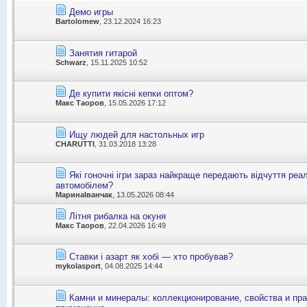
Демо игры
Bartolomew
, 23.12.2024 16:23
Занятия гитарой
Schwarz
, 15.11.2025 10:52
Де купити якісні кепки оптом?
Макс Таоров
, 15.05.2026 17:12
Ищу людей для настольных игр
CHARUTTI
, 31.03.2018 13:28
Які гоночні ігри зараз найкраще передають відчуття реа
автомобілем?
МаринаІванчак
, 13.05.2026 08:44
Літня рибалка на окуня
Макс Таоров
, 22.04.2026 16:49
Ставки і азарт як хобі — хто пробував?
mykolasport
, 04.08.2025 14:44
Камни и минералы: коллекционирование, свойства и пра