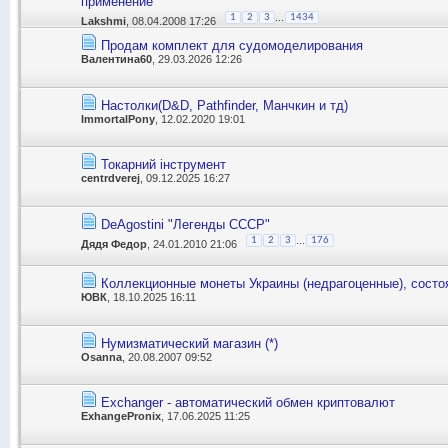
применение
...
1
2
3
1434
Lakshmi
, 08.04.2008 17:26
Продам комплект для судомоделирования
Валентина60
, 29.03.2026 12:26
Настолки(D&D, Pathfinder, Манчкин и тд)
ImmortalPony
, 12.02.2020 19:01
Токарний інструмент
centrdverej
, 09.12.2025 16:27
DeAgostini "Легенды СССР"
...
1
2
3
176
Дядя Федор
, 24.01.2010 21:06
Коллекционные монеты Украины (недрагоценные), состоя
ЮВК
, 18.10.2025 16:11
Нумизматический магазин (*)
Оsanna
, 20.08.2007 09:52
Exchanger - автоматический обмен криптовалют
ExhangePronix
, 17.06.2025 11:25