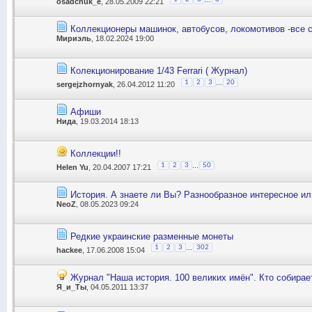
osadchuk_e
, 28.05.2009 22:21
Коллекционеры машинок, автобусов, локомотивов -все 
Мириэль
, 18.02.2024 19:00
Колекционирование 1/43 Ferrari ( Журнал)
...
1
2
3
20
sergejzhornyak
, 26.04.2012 11:20
Афиши
Нида
, 19.03.2014 18:13
Коллекции!!
...
1
2
3
50
Helen Yu
, 20.04.2007 17:21
История. А знаете ли Вы? Разнообразное интересное или
NeoZ
, 08.05.2023 09:24
Редкие украинские разменные монеты
...
1
2
3
302
hackee
, 17.06.2008 15:04
Журнал "Наша история. 100 великих имён". Кто собирае
Я_и_Ты
, 04.05.2011 13:37