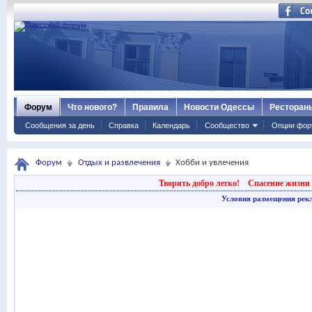
Форум
Что нового?
Правила
Новости Одессы
Ресторан
Сообщения за день
Справка
Календарь
Сообщество
Опции фор
Форум
Отдых и развлечения
Хобби и увлечения
Творить добро легко!
Спасение жизни 
Условия размещения рек