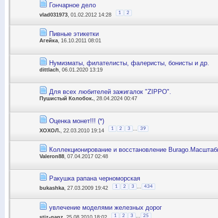
Гончарное дело
1
2
vlad031973
, 01.02.2012 14:28
Пивные этикетки
Агейка
, 16.10.2011 08:01
Нумизматы, филателисты, фалеристы, бонисты и др.
dittlach
, 06.01.2020 13:19
Для всех любителей зажигалок "ZIPPO".
Пушистый Колобок.
, 28.04.2024 00:47
Оценка монет!!! (*)
...
1
2
3
39
ХОХОЛ.
, 22.03.2010 19:14
Коллекционирование и восстановление Burago.Масштабы:
Valeron88
, 07.04.2017 02:48
Ракушка рапана черноморская
...
1
2
3
434
bukashka
, 27.03.2009 19:42
увлечение моделями железных дорог
...
1
2
3
25
stiz-ganz
, 25.08.2010 18:02