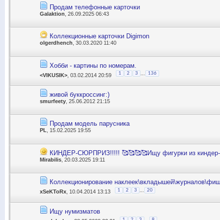
Продам телефонные карточки
Galaktion
, 26.09.2025 06:43
Коллекционные карточки Digimon
olgerdhench
, 30.03.2020 11:40
Хобби - картины по номерам.
...
1
2
3
136
<VIKUSIK>
, 03.02.2014 20:59
живой буккроссинг:)
smurfeety
, 25.06.2012 21:15
Продам модель парусника
PL
, 15.02.2025 19:55
КИНДЕР-СЮРПРИЗ!!!!! 🥰🥰🥰🥰Ищу фигурки из киндер-сю
Mirabilis
, 20.03.2025 19:11
Коллекционирование наклеек\вкладышей\журналов\фиш
...
1
2
3
20
xSeKToRx
, 10.04.2014 13:13
Ищу нумизматов
...
1
2
3
8