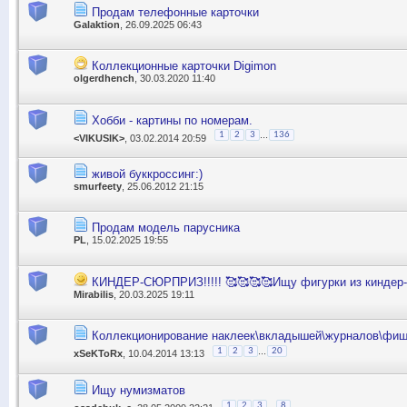
Продам телефонные карточки
Galaktion
, 26.09.2025 06:43
Коллекционные карточки Digimon
olgerdhench
, 30.03.2020 11:40
Хобби - картины по номерам.
...
1
2
3
136
<VIKUSIK>
, 03.02.2014 20:59
живой буккроссинг:)
smurfeety
, 25.06.2012 21:15
Продам модель парусника
PL
, 15.02.2025 19:55
КИНДЕР-СЮРПРИЗ!!!!! 🥰🥰🥰🥰Ищу фигурки из киндер-сю
Mirabilis
, 20.03.2025 19:11
Коллекционирование наклеек\вкладышей\журналов\фиш
...
1
2
3
20
xSeKToRx
, 10.04.2014 13:13
Ищу нумизматов
...
1
2
3
8