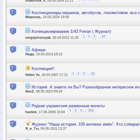
osadchuk_e
, 28.05.2009 22:21
Коллекционеры машинок, автобусов, локомотивов -все 
Мириэль
, 18.02.2024 19:00
Колекционирование 1/43 Ferrari ( Журнал)
...
1
2
3
20
sergejzhornyak
, 26.04.2012 11:20
Афиши
Нида
, 19.03.2014 18:13
Коллекции!!
...
1
2
3
50
Helen Yu
, 20.04.2007 17:21
История. А знаете ли Вы? Разнообразное интересное или
NeoZ
, 08.05.2023 09:24
Редкие украинские разменные монеты
...
1
2
3
302
hackee
, 17.06.2008 15:04
Журнал "Наша история. 100 великих имён". Кто собирае
Я_и_Ты
, 04.05.2011 13:37