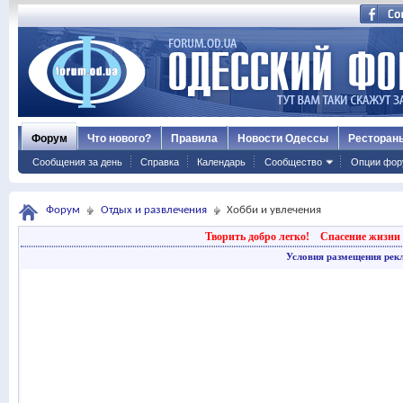
Форум
Что нового?
Правила
Новости Одессы
Ресторан
Сообщения за день
Справка
Календарь
Сообщество
Опции фор
Форум
Отдых и развлечения
Хобби и увлечения
Творить добро легко!
Спасение жизни 
Условия размещения рек