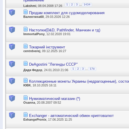
применение
...
1
2
3
1434
Lakshmi
, 08.04.2008 17:26
Продам комплект для судомоделирования
Валентина60
, 29.03.2026 12:26
Настолки(D&D, Pathfinder, Манчкин и тд)
ImmortalPony
, 12.02.2020 19:01
Токарний інструмент
centrdverej
, 09.12.2025 16:27
DeAgostini "Легенды СССР"
...
1
2
3
176
Дядя Федор
, 24.01.2010 21:06
Коллекционные монеты Украины (недрагоценные), состоя
ЮВК
, 18.10.2025 16:11
Нумизматический магазин (*)
Оsanna
, 20.08.2007 09:52
Exchanger - автоматический обмен криптовалют
ExhangePronix
, 17.06.2025 11:25