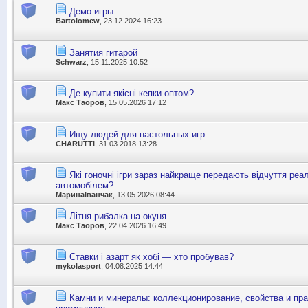
Демо игры
Bartolomew
, 23.12.2024 16:23
Занятия гитарой
Schwarz
, 15.11.2025 10:52
Де купити якісні кепки оптом?
Макс Таоров
, 15.05.2026 17:12
Ищу людей для настольных игр
CHARUTTI
, 31.03.2018 13:28
Які гоночні ігри зараз найкраще передають відчуття реа
автомобілем?
МаринаІванчак
, 13.05.2026 08:44
Літня рибалка на окуня
Макс Таоров
, 22.04.2026 16:49
Ставки і азарт як хобі — хто пробував?
mykolasport
, 04.08.2025 14:44
Камни и минералы: коллекционирование, свойства и пра