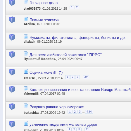
Гончарное дело
1
2
vlad031973
, 01.02.2012 14:28
Пивные этикетки
Агейка
, 16.10.2011 08:01
Нумизматы, филателисты, фалеристы, бонисты и др.
dittlach
, 06.01.2020 13:19
Для всех любителей зажигалок "ZIPPO".
Пушистый Колобок.
, 28.04.2024 00:47
Оценка монет!!! (*)
...
1
2
3
39
ХОХОЛ.
, 22.03.2010 19:14
Коллекционирование и восстановление Burago.Масштабы:
Valeron88
, 07.04.2017 02:48
Ракушка рапана черноморская
...
1
2
3
434
bukashka
, 27.03.2009 19:42
увлечение моделями железных дорог
...
1
2
3
25
stiz-ganz
, 25.08.2010 18:02