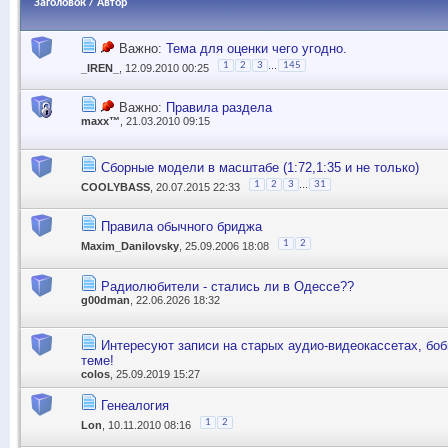
Заголовок
/
Автор
Важно:
Тема для оценки чего угодно.
...
1
2
3
145
_IREN_
, 12.09.2010 00:25
Важно:
Правила раздела
maxx™
, 21.03.2010 09:15
Сборные модели в масштабе (1:72,1:35 и не только)
...
1
2
3
31
COOLYBASS
, 20.07.2015 22:33
Правила обычного бриджа
1
2
Maxim_Danilovsky
, 25.09.2006 18:08
Радиолюбители - стались ли в Одессе??
g00dman
, 22.06.2026 18:32
Интересуют записи на старых аудио-видеокассетах, боб
теме!
colos
, 25.09.2019 15:27
Генеалогия
1
2
Lon
, 10.11.2010 08:16