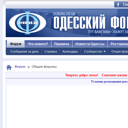
Форум
Что нового?
Правила
Новости Одессы
Ресторан
Сообщения за день
Справка
Календарь
Сообщество
Опции фор
Форум
Общие форумы
Творить добро легко!
Спасение жизни 
Условия размещения рек