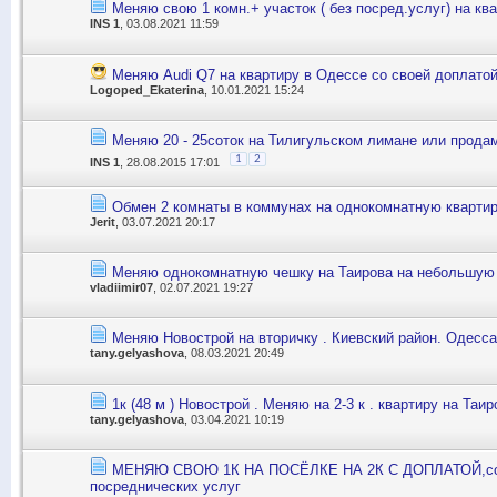
Меняю свою 1 комн.+ участок ( без посред.услуг) на кв
INS 1
, 03.08.2021 11:59
Меняю Audi Q7 на квартиру в Одессе со своей доплатой
Logoped_Ekaterina
, 10.01.2021 15:24
Меняю 20 - 25соток на Тилигульском лимане или прода
1
2
INS 1
, 28.08.2015 17:01
Обмен 2 комнаты в коммунах на однокомнатную кварти
Jerit
, 03.07.2021 20:17
Меняю однокомнатную чешку на Таирова на небольшую
vladiimir07
, 02.07.2021 19:27
Меняю Новострой на вторичку . Киевский район. Одесса
tany.gelyashova
, 08.03.2021 20:49
1к (48 м ) Новострой . Меняю на 2-3 к . квартиру на Таир
tany.gelyashova
, 03.04.2021 10:19
МЕНЯЮ СВОЮ 1К НА ПОСЁЛКЕ НА 2К С ДОПЛАТОЙ,соб
посреднических услуг