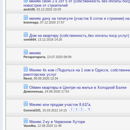
меняю свою 2 к 2эт 5 эт (собственность без оплаты поср
новострое от строителей
andri26
, 02.12.2020 19:29
меняю дачу на тилигуле (участок 6 соток и строение) н
kravmaga
, 07.12.2020 17:57
Дом на квартиру (собственность,без оплаты поср.услуг)
svetik64
, 13.12.2018 14:26
меняю
Ритаритарита
, 13.07.2020 08:09
Меняю 4х ком г.Подольск на 1 ком в Одессе, собственн
риелторских услуг
Nessi
, 09.09.2020 13:34
Обмен квартиры в Центре на жилье в Холодной Балке
Демоненыш
, 24.08.2020 17:53
Меняю или продам участок 8,61Га.
...
1
2
3
9
General101
, 15.03.2012 14:15
Меняю 2-ку в Червоном Хуторе
Vaxa4ka
, 12.08.2020 11:48