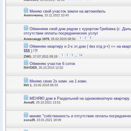
Меняю свой участок земли на автомобиль
Аняточкина
, 10.11.2022 10:43
Обменяем свой дом рядом с курортом Грибовка (с. Даль
отсутствие оплаты посреднических услуг
1
2
3
Александр 1979
, 25.02.2015 08:50
Обменяю квартиру и 2-х эт.дом ( без отд р-т) == на квар
$$$ ) !?!
...
1
2
3
16
ZWG
, 17.07.2011 09:18
Обменяю участок 6 соток
RAYDER
, 26.10.2015 12:02
Меняю свою 2х комн .на 1 комн.
INS 1
, 19.05.2018 08:33
МЕНЯЮ дом в Раздельной на однокомнатную квартиру 
АннаN
, 29.10.2021 13:51
меняю "собственность и отсутствие оплаты посредничес
zuzu28
, 23.01.2021 18:09