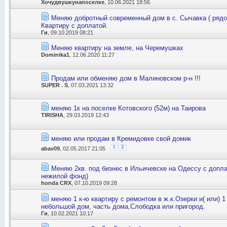
Хочудвушкунапоселке
, 10.06.2021 18:56
Меняю добротный современный дом в с. Сычавка ( рядо
Квартиру с доплатой.
Ги
, 09.10.2019 08:21
Меняю квартиру на земле, на Черемушках
Dominika1
, 12.06.2020 11:27
Продам или обменяю дом в Малиновском р-н !!!
SUPER . S
, 07.03.2021 13:32
меняю 1к на поселке Котовского (52м) на Таирова
TIRISHA
, 29.03.2019 12:43
меняю или продам в Кремидовке свой домик
1
2
abav09
, 02.05.2017 21:05
Меняю 2кв. под бизнес в Ильичевске на Одессу с допла
нежилой фонд)
honda CRX
, 07.10.2019 09:28
меняю 1 к-ю квартиру с ремонтом в ж.к.Озерки и( или) 1
небольшой дом, часть дома,Слободка или пригород.
Ги
, 10.02.2021 10:17