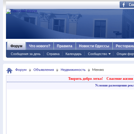
Форум
Что нового?
Правила
Новости Одессы
Ресторан
Сообщения за день
Справка
Календарь
Сообщество
Опции фор
Форум
Объявления
Недвижимость
Меняю
Творить добро легко!
Спасение жизни 
Условия размещения рек