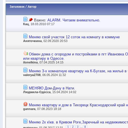
Заголовок
/
Автор
Важно:
ALARM. Читаем внимательно.
Кац
, 18.03.2010 07:17
Меняю свой участок 12 соток на комнату в коммуне
Аняточкина
, 02.09.2020 20:53
Обмен дома с огородом и постройками в пгт Ивановка О
или квартиру в Одессе.
ilonelkina
, 07.04.2025 14:15
Меняю 3-х комнатную квартиру на К-Бугазе, на жильё в
valerya2708
, 06.05.2024 11:32
МЕНЯЮ Дом-Дачу в Нати.
Людмила-Одесса
, 15.04.2024 14:02
Меняю квартиру и дом в Тихорецк Краснодарский край н
gannara
, 07.08.2023 18:18
Меняю 2х к\кв. в Кривом Роге,Заречный на недвижимос
...
1
2
3
8
matrosov
, 01.08.2017 12:31