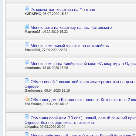
2х комнатная квартира на Фонтане
КИПАРИС
, 03.07.2020 15:54
Меняю авто на квартиру на пос. Котовского
Маруся15
, 14.12.2019 15:32
Меняю земельный участок на автомобиль
Елена696
, 27.06.2020 22:57
Меняю землю на Кинбурнской косе НА квартиру в Одес
dominoes
, 18.06.2020 13:06
Обмен своей 1 комнатной квартиры с ремонтом на дом 
Одессе
Gauloisess
, 09.04.2020 19:19
Обменяю дом в Крыжановке поселок Котовского на 2 кв
Eni Ember
, 19.04.2019 08:23
Обменяю свой дом (10 сот.), новый, самый ближний приго
Одессе, без посредников, от хозяина
Linguist
, 09.03.2020 23:04
Меняю собственный частный дом на Кривой балке (за Сл