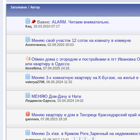
Заголовок
/
Автор
Важно:
ALARM. Читаем внимательно.
Кац
, 18.03.2010 07:17
Меняю свой участок 12 соток на комнату в коммуне
Аняточкина
, 02.09.2020 20:53
Обмен дома с огородом и постройками в пгт Ивановка О
или квартиру в Одессе.
ilonelkina
, 07.04.2025 14:15
Меняю 3-х комнатную квартиру на К-Бугазе, на жильё в
valerya2708
, 06.05.2024 11:32
МЕНЯЮ Дом-Дачу в Нати.
Людмила-Одесса
, 15.04.2024 14:02
Меняю квартиру и дом в Тихорецк Краснодарский край н
gannara
, 07.08.2023 18:18
Меняю 2х к\кв. в Кривом Роге,Заречный на недвижимос
...
1
2
3
8
matrosov
, 01.08.2017 12:31