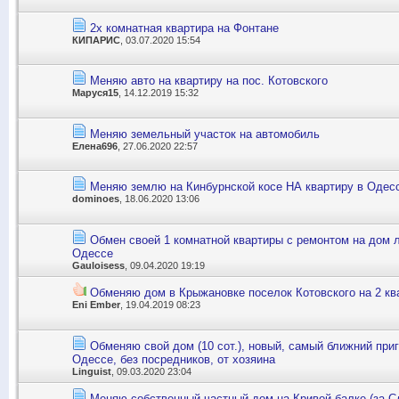
2х комнатная квартира на Фонтане
КИПАРИС
, 03.07.2020 15:54
Меняю авто на квартиру на пос. Котовского
Маруся15
, 14.12.2019 15:32
Меняю земельный участок на автомобиль
Елена696
, 27.06.2020 22:57
Меняю землю на Кинбурнской косе НА квартиру в Одес
dominoes
, 18.06.2020 13:06
Обмен своей 1 комнатной квартиры с ремонтом на дом 
Одессе
Gauloisess
, 09.04.2020 19:19
Обменяю дом в Крыжановке поселок Котовского на 2 кв
Eni Ember
, 19.04.2019 08:23
Обменяю свой дом (10 сот.), новый, самый ближний приго
Одессе, без посредников, от хозяина
Linguist
, 09.03.2020 23:04
Меняю собственный частный дом на Кривой балке (за Сл