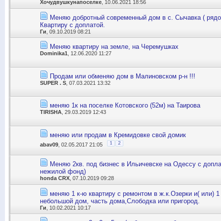
Хочудвушкунапоселке
, 10.06.2021 18:56
Меняю добротный современный дом в с. Сычавка ( рядо
Квартиру с доплатой.
Ги
, 09.10.2019 08:21
Меняю квартиру на земле, на Черемушках
Dominika1
, 12.06.2020 11:27
Продам или обменяю дом в Малиновском р-н !!!
SUPER . S
, 07.03.2021 13:32
меняю 1к на поселке Котовского (52м) на Таирова
TIRISHA
, 29.03.2019 12:43
меняю или продам в Кремидовке свой домик
1
2
abav09
, 02.05.2017 21:05
Меняю 2кв. под бизнес в Ильичевске на Одессу с допла
нежилой фонд)
honda CRX
, 07.10.2019 09:28
меняю 1 к-ю квартиру с ремонтом в ж.к.Озерки и( или) 1
небольшой дом, часть дома,Слободка или пригород.
Ги
, 10.02.2021 10:17