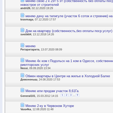
меняю свою 2 к 2эт 5 эт (собственность без оплаты поср
новострое от строителей
andri26
, 02.12.2020 19:29
меняю дачу на тилигуле (участок 6 соток и строение) н
kravmaga
, 07.12.2020 17:57
Дом на квартиру (собственность,без оплаты поср.услуг)
svetik64
, 13.12.2018 14:26
меняю
Ритаритарита
, 13.07.2020 08:09
Меняю 4х ком г.Подольск на 1 ком в Одессе, собственн
риелторских услуг
Nessi
, 09.09.2020 13:34
Обмен квартиры в Центре на жилье в Холодной Балке
Демоненыш
, 24.08.2020 17:53
Меняю или продам участок 8,61Га.
...
1
2
3
9
General101
, 15.03.2012 14:15
Меняю 2-ку в Червоном Хуторе
Vaxa4ka
, 12.08.2020 11:48