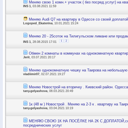
Меняю свою 1 комн.+ участок ( без посред.услуг) на кв
INS 1
, 03.08.2021 11:59
Меняю Audi Q7 на квартиру в Одессе со своей доплатой
Logoped_Ekaterina
, 10.01.2021 15:24
Меняю 20 - 25соток на Тилигульском лимане или прода
1
2
INS 1
, 28.08.2015 17:01
Обмен 2 комнаты в коммунах на однокомнатную кварти
Jerit
, 03.07.2021 20:17
Меняю однокомнатную чешку на Таирова на небольшую
vladiimir07
, 02.07.2021 19:27
Меняю Новострой на вторичку . Киевский район. Одесса
tany.gelyashova
, 08.03.2021 20:49
1к (48 м ) Новострой . Меняю на 2-3 к . квартиру на Таир
tany.gelyashova
, 03.04.2021 10:19
МЕНЯЮ СВОЮ 1К НА ПОСЁЛКЕ НА 2К С ДОПЛАТОЙ,соб
посреднических услуг