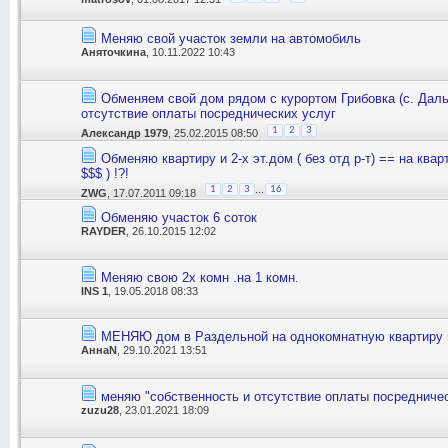
Меняю свой участок земли на автомобиль
Аняточкина
, 10.11.2022 10:43
Обменяем свой дом рядом с курортом Грибовка (с. Даль
отсутствие оплаты посреднических услуг
1
2
3
Александр 1979
, 25.02.2015 08:50
Обменяю квартиру и 2-х эт.дом ( без отд р-т) == на квар
$$$ ) !?!
...
1
2
3
16
ZWG
, 17.07.2011 09:18
Обменяю участок 6 соток
RAYDER
, 26.10.2015 12:02
Меняю свою 2х комн .на 1 комн.
INS 1
, 19.05.2018 08:33
МЕНЯЮ дом в Раздельной на однокомнатную квартиру 
АннаN
, 29.10.2021 13:51
меняю "собственность и отсутствие оплаты посредничес
zuzu28
, 23.01.2021 18:09