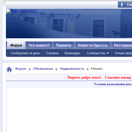
Форум
Что нового?
Правила
Новости Одессы
Ресторан
Сообщения за день
Справка
Календарь
Сообщество
Опции фор
Форум
Объявления
Недвижимость
Меняю
Творить добро легко!
Спасение жизни 
Условия размещения рек