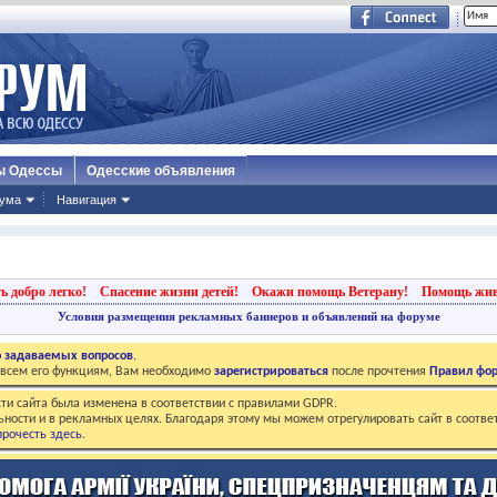
ы Одессы
Одесские объявления
ума
Навигация
ь добро легко!
Спасение жизни детей!
Окажи помощь Ветерану!
Помощь жи
Условия размещения рекламных баннеров и объявлений на форуме
о задаваемых вопросов
.
о всем его функциям, Вам необходимо
зарегистрироваться
после прочтения
Правил фо
ти сайта была изменена в соответствии с правилами GDPR.
ьности и в рекламных целях. Благодаря этому мы можем отрегулировать сайт в соотве
рочесть здесь
.