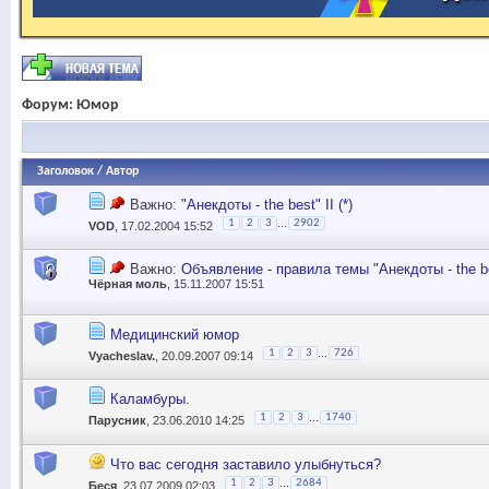
Форум:
Юмор
Заголовок
/
Автор
Важно:
"Анекдоты - the best" II (*)
...
1
2
3
2902
VOD
, 17.02.2004 15:52
Важно:
Объявление - правила темы "Анекдоты - the b
Чёрная моль
, 15.11.2007 15:51
Медицинский юмор
...
1
2
3
726
Vyacheslav.
, 20.09.2007 09:14
Каламбуры.
...
1
2
3
1740
Парусник
, 23.06.2010 14:25
Что вас сегодня заставило улыбнуться?
...
1
2
3
2684
Беся
, 23.07.2009 02:03