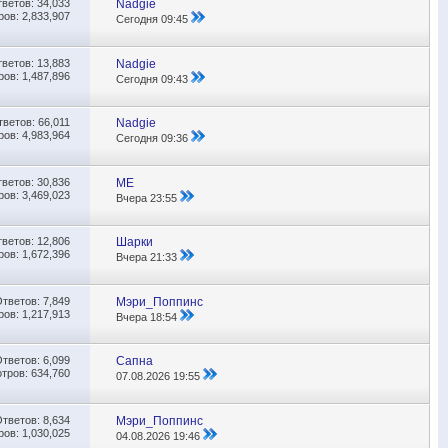
тветов:
34,033
Nadgie
ов: 2,833,907
Сегодня
09:45
тветов:
13,883
Nadgie
ов: 1,487,896
Сегодня
09:43
тветов:
66,011
Nadgie
ов: 4,983,964
Сегодня
09:36
тветов:
30,836
МЕ
ов: 3,469,023
Вчера
23:55
тветов:
12,806
Шарки
ов: 1,672,396
Вчера
21:33
Ответов:
7,849
Мэри_Поппинс
ов: 1,217,913
Вчера
18:54
Ответов:
6,099
Сапна
тров: 634,760
07.08.2026
19:55
Ответов:
8,634
Мэри_Поппинс
ов: 1,030,025
04.08.2026
19:46