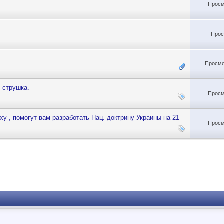
Просм
Прос
Просмо
 струшка.
Просм
ху , помогут вам разработать Нац. доктрину Украины на 21
Просм