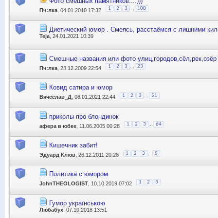
Фото смешных памятников....)))
...
1
2
3
100
Пч:лка
, 04.01.2010 17:32
Диетический юмор . Смеясь, расстаёмся с лишними ки
Teja
, 24.01.2021 10:39
Смешные названия или фото улиц,городов,сёл,рек,озёр 
...
1
2
3
23
Пч:лка
, 23.12.2009 22:54
Ковид сатира и юмор
...
1
2
3
51
Вячеслав_Д
, 08.01.2021 22:44
приколы про блондинок
...
1
2
3
64
афера в юбке
, 11.06.2005 00:28
Кишечник забит!
...
1
2
3
5
Эдуард Клюв
, 26.12.2011 20:28
Политика с юмором
1
2
3
JohnTHEOLOGIST
, 10.10.2019 07:02
Гумор українською
Любабух
, 07.10.2018 13:51