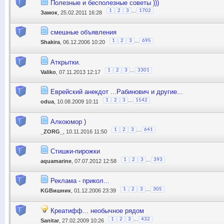
Полезные и бесполезные советы )))
...
1
2
3
1702
Замок
, 25.02.2011 16:28
смешные объявления
...
1
2
3
695
Shakira
, 06.12.2006 10:20
Аткрытки.
...
1
2
3
3301
Valiko
, 07.11.2013 12:17
Еврейский анекдот ...Рабинович и другие...
...
1
2
3
1542
odua
, 10.08.2009 10:11
Алкоюмор )
...
1
2
3
641
_ZORG_
, 10.11.2016 11:50
Стишки-пирожки
...
1
2
3
393
aquamarine
, 07.07.2012 12:58
Реклама - прикол...
...
1
2
3
305
KGBишник
, 01.12.2006 23:39
Креатифф... необычное рядом
...
1
2
3
432
Sanitar
, 27.02.2009 10:26