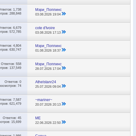
Ответов:
1,738
Мэри_Поппинс
тров: 288,848
03.08.2026
19:04
Ответов:
6,679
cote d'Ivoire
тров: 572,785
03.08.2026
17:13
Ответов:
4,804
Мэри_Поппинс
тров: 630,747
01.08.2026
18:37
Ответов:
558
Мэри_Поппинс
тров: 137,549
28.07.2026
17:04
Ответов:
0
Athelstanr24
росмотров: 74
25.07.2026
09:04
Ответов:
7,587
~mariner~
тров: 621,479
20.07.2026
20:13
Ответов:
45
МЕ
отров: 15,699
22.06.2026
22:50
Ответов:
1,986