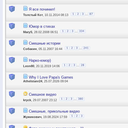
Я все починил!
...
1
2
3
87
Толстый Кот
, 10.11.2014 08:13
Юмор в стихах
...
1
2
3
334
MaryS
, 28.02.2008 06:51
Смешные истории
...
1
2
3
241
Собакин
, 05.11.2007 16:44
Нарко-юмор)
...
1
2
3
28
Leon80
, 20.11.2019 14:06
Why I Love Papa's Games
Athelstanr24
, 25.07.2026 09:04
Смешное видео
...
1
2
3
380
kryck
, 29.07.2007 23:12
Смешные, прикольные видео
1
2
3
Жужикович
, 19.08.2024 17:59