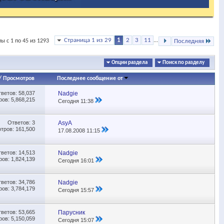
Страница 1 из 29
1
2
3
11
...
ы с 1 по 45 из 1293
Последняя
Опции раздела
Поиск по разделу
/
Просмотров
Последнее сообщение от
тветов:
58,037
Nadgie
ов: 5,868,215
Сегодня
11:38
Ответов:
3
AsyA
тров: 161,500
17.08.2008
11:15
тветов:
14,513
Nadgie
ов: 1,824,139
Сегодня
16:01
тветов:
34,786
Nadgie
ов: 3,784,179
Сегодня
15:57
тветов:
53,665
Парусник
ов: 5,150,059
Сегодня
15:07