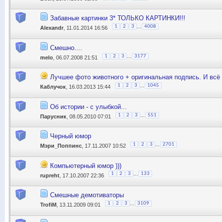
Забавные картинки 3* ТОЛЬКО КАРТИНКИ!!!
...
1
2
3
4008
Alexandr
, 11.01.2014 16:56
Смешно....
...
1
2
3
3177
melo
, 06.07.2008 21:51
Лучшее фото животного + оригинальная подпись. И всё э
...
1
2
3
1045
Каблучок
, 16.03.2013 15:44
Об истории - с улыбкой...
...
1
2
3
551
Парусник
, 08.05.2010 07:01
Черный юмор
...
1
2
3
2701
Мэри_Поппинс
, 17.11.2007 10:52
Компьютерный юмор )))
...
1
2
3
133
rupreht
, 17.10.2007 22:36
Смешные демотиваторы
...
1
2
3
3109
TrofiM
, 13.11.2009 09:01