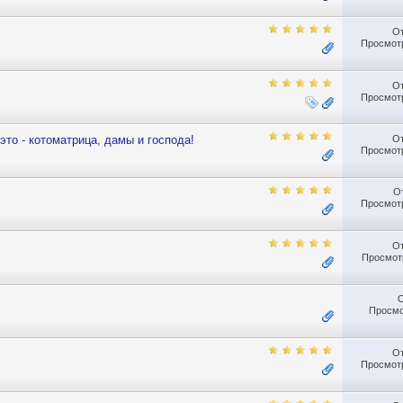
О
Просмотр
О
Просмотр
О
то - котоматрица, дамы и господа!
Просмотр
О
Просмотр
О
Просмотр
Просмо
О
Просмотр