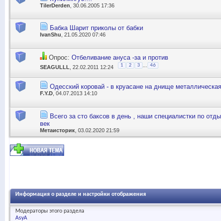
TilerDerden
, 30.06.2005 17:36
Бабка Шарит приколы от бабки
IvanShu
, 21.05.2020 07:46
Опрос:
Отбеливание ануса -за и против
...
1
2
3
46
SEAGULLL
, 22.02.2011 12:24
Одесский коровай - в круасане на днище металлическая
F.Y.D
, 04.07.2013 14:10
Всего за сто баксов в день , наши специалистки по отды
век
Метаисторик
, 03.02.2020 21:59
Информация о разделе и настройки отображения
Модераторы этого раздела
AsyA