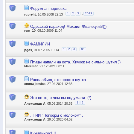
Форумная перловка
...
1
2
3
2049
rupreht
, 16.05.2008 22:13
Одесский параход! Михаил Жванецкий!)))
rem_10
, 08.10.2009 11:04
ФАМИЛИИ
...
1
2
3
85
pgas
, 01.07.2005 19:14
Птицы напали на кота. Хичкок не сильно шутил ))
Maremar
, 21.12.2021 08:11
Расслабься, это просто шутка
emma jessica
, 27.04.2021 12:36
Это не то, о чем вы подумали. (*)
1
2
Александр А
, 05.08.2014 20:35
. НИИ "Попкорм с молоком" .
Александр А
, 29.06.2020 04:52
Кунилингус!!!!