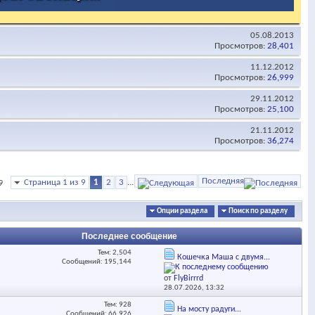
05.08.2013
Просмотров:
28,401
11.12.2012
Просмотров:
26,999
29.11.2012
Просмотров:
25,100
21.11.2012
Просмотров:
36,274
Последняя
Страница 1 из 9
1
2
3
...
9
Опции раздела
Поиск по разделу
Последнее сообщение
Тем: 2,504
Кошечка Маша с двумя...
Сообщений: 195,144
от
FlyBirrrd
28.07.2026,
13:32
Тем: 928
На мосту радуги...
Сообщений: 66,926