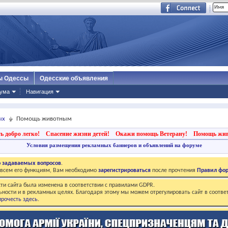
ы Одессы
Одесские объявления
ума
Навигация
ых
Помощь животным
ь добро легко!
Спасение жизни детей!
Окажи помощь Ветерану!
Помощь жи
Условия размещения рекламных баннеров и объявлений на форуме
о задаваемых вопросов
.
о всем его функциям, Вам необходимо
зарегистрироваться
после прочтения
Правил фо
ти сайта была изменена в соответствии с правилами GDPR.
ьности и в рекламных целях. Благодаря этому мы можем отрегулировать сайт в соотве
рочесть здесь
.