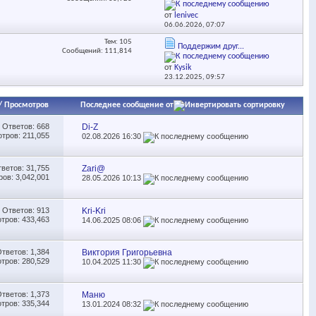
от
lenivec
06.06.2026,
07:07
Тем: 105
Поддержим друг...
Сообщений: 111,814
от
Kysik
23.12.2025,
09:57
/
Просмотров
Последнее сообщение от
Ответов:
668
Di-Z
тров: 211,055
02.08.2026
16:30
тветов:
31,755
Zari@
ов: 3,042,001
28.05.2026
10:13
Ответов:
913
Kri-Kri
тров: 433,463
14.06.2025
08:06
Ответов:
1,384
Виктория Григорьевна
тров: 280,529
10.04.2025
11:30
Ответов:
1,373
Маню
тров: 335,344
13.01.2024
08:32