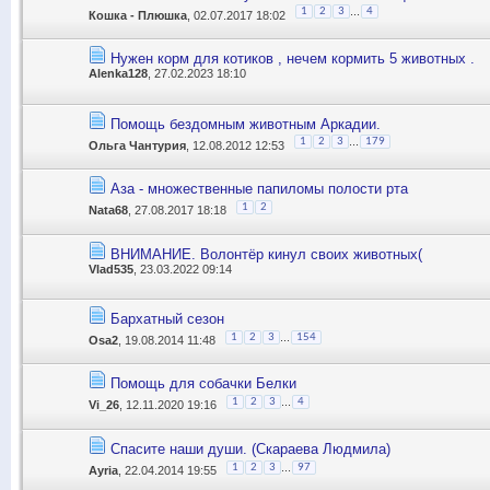
...
1
2
3
4
Кошка - Плюшка
, 02.07.2017 18:02
Нужен корм для котиков , нечем кормить 5 животных .
Alenka128
, 27.02.2023 18:10
Помощь бездомным животным Аркадии.
...
1
2
3
179
Ольга Чантурия
, 12.08.2012 12:53
Аза - множественные папиломы полости рта
1
2
Nata68
, 27.08.2017 18:18
ВНИМАНИЕ. Волонтёр кинул своих животных(
Vlad535
, 23.03.2022 09:14
Бархатный сезон
...
1
2
3
154
Osa2
, 19.08.2014 11:48
Помощь для собачки Белки
...
1
2
3
4
Vi_26
, 12.11.2020 19:16
Спасите наши души. (Скараева Людмила)
...
1
2
3
97
Ayria
, 22.04.2014 19:55