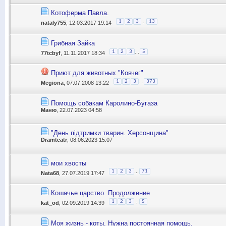
Котоферма Павла.
...
1
2
3
13
nataly755
, 12.03.2017 19:14
Грибная Зайка
...
1
2
3
5
77tcbyf
, 11.11.2017 18:34
Приют для животных "Ковчег"
...
1
2
3
373
Megiona
, 07.07.2008 13:22
Помощь собакам Каролино-Бугаза
Маню
, 22.07.2023 04:58
"День підтримки тварин. Херсонщина"
Dramteatr
, 08.06.2023 15:07
мои хвосты
...
1
2
3
71
Nata68
, 27.07.2019 17:47
Кошачье царство. Продолжение
...
1
2
3
5
kat_od
, 02.09.2019 14:39
Моя жизнь - коты. Нужна постоянная помощь.