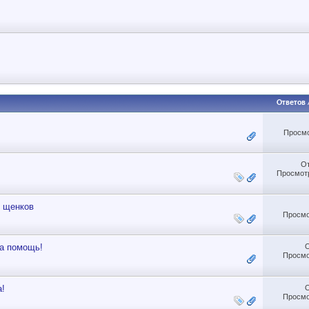
Ответов
Просмо
О
Просмотр
и щенков
Просмо
на помощь!
Просмо
а!
Просмо