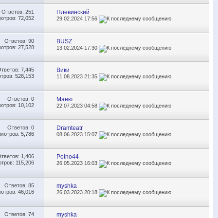
Ответов:
251
Плевинский
отров: 72,052
29.02.2024
17:56
Ответов:
90
BUSZ
отров: 27,528
13.02.2024
17:30
Ответов:
7,445
Вики
тров: 528,153
11.08.2023
21:35
Ответов:
0
Маню
отров: 10,102
22.07.2023
04:58
Ответов:
0
Dramteatr
мотров: 5,786
08.06.2023
15:07
Ответов:
1,406
Polno44
тров: 115,206
26.05.2023
16:03
Ответов:
85
myshka
отров: 46,016
26.03.2023
20:18
Ответов:
74
myshka