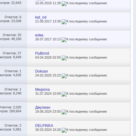
отров: 22,643
22.05.2018
11:28
Ответов:
6
kat_od
отров: 23,038
21.08.2017
13:39
Ответов:
25
коtка
отров: 49,160
26.07.2017
10:13
Ответов:
27
FlyBirrrd
мотров: 8,649
04.04.2026
02:55
Ответов:
1
Doksan
мотров: 4,635
24.02.2025
23:23
Ответов:
1
Megiona
мотров: 8,248
31.07.2024
10:09
Ответов:
2,020
Джулиан
тров: 269,604
19.06.2024
23:50
Ответов:
2
DELFINKA
мотров: 5,681
30.03.2024
16:26