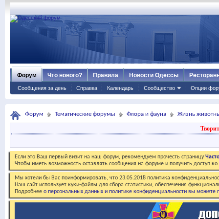
Форум
Что нового?
Правила
Новости Одессы
Ресторан
Сообщения за день
Справка
Календарь
Сообщество
Опции фор
Форум
Тематические форумы
Флора и фауна
Жизнь животн
Творит
Если это Ваш первый визит на наш форум, рекомендуем прочесть страницу
Част
Чтобы иметь возможность оставлять сообщения на форуме и получить доступ к
Мы хотели бы Вас поинформировать, что 23.05.2018 политика конфиденциальнос
Наш сайт использует куки-файлы для сбора статистики, обеспечения функционал
Подробнее
о персональных данных и политике конфиденциальности вы можете п