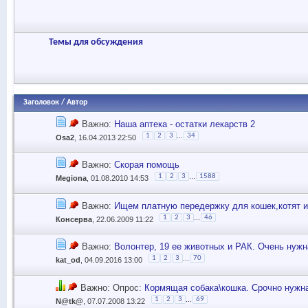
Темы для обсуждения
Заголовок
/
Автор
Важно:
Наша аптека - остатки лекарств 2
...
1
2
3
34
Osa2
, 16.04.2013 22:50
Важно:
Скорая помощь
...
1
2
3
1588
Megiona
, 01.08.2010 14:53
Важно:
Ищем платную передержку для кошек,котят 
...
1
2
3
46
Консерва
, 22.06.2009 11:22
Важно:
Волонтер, 19 ее животных и РАК. Очень нуж
...
1
2
3
70
kat_od
, 04.09.2016 13:00
Важно: Опрос:
Кормящая собака\кошка. Срочно нужн
...
1
2
3
69
N@tk@
, 07.07.2008 13:22