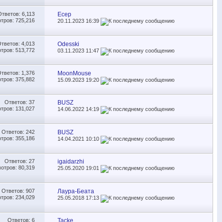
Ответов:
6,113
Есер
тров: 725,216
20.11.2023
16:39
Ответов:
4,013
Odesski
тров: 513,772
03.11.2023
11:47
Ответов:
1,376
MoonMouse
тров: 375,882
15.09.2023
19:20
Ответов:
37
BUSZ
тров: 131,027
14.06.2022
14:19
Ответов:
242
BUSZ
тров: 355,186
14.04.2021
10:10
Ответов:
27
igaidarzhi
отров: 80,319
25.05.2020
19:01
Ответов:
907
Лаура-Беата
тров: 234,029
25.05.2018
17:13
Ответов:
6
Tacke