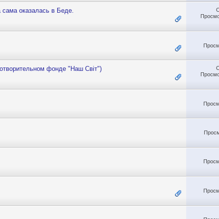
 сама оказалась в Беде.
Просмо
Просм
отворительном фонде "Наш Світ")
Просмо
Просм
Просм
Просм
Просм