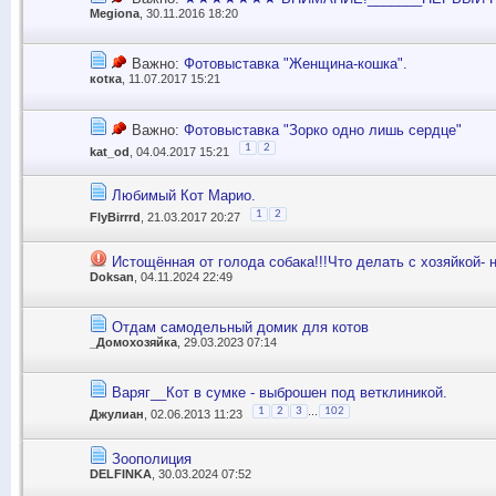
Megiona
, 30.11.2016 18:20
Важно:
Фотовыставка "Женщина-кошка".
коtка
, 11.07.2017 15:21
Важно:
Фотовыставка "Зорко одно лишь сердце"
1
2
kat_od
, 04.04.2017 15:21
Любимый Кот Марио.
1
2
FlyBirrrd
, 21.03.2017 20:27
Истощённая от голода собака!!!Что делать с хозяйкой- 
Doksan
, 04.11.2024 22:49
Отдам самодельный домик для котов
_Домохозяйка
, 29.03.2023 07:14
Варяг__Кот в сумке - выброшен под ветклиникой.
...
1
2
3
102
Джулиан
, 02.06.2013 11:23
Зоополиция
DELFINKA
, 30.03.2024 07:52