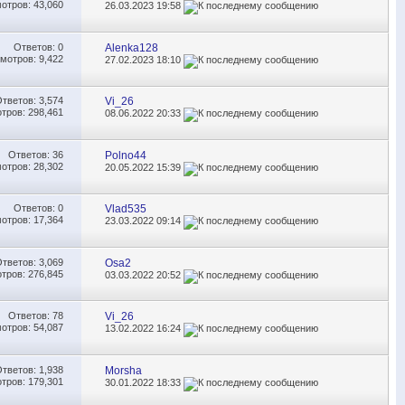
отров: 43,060
26.03.2023
19:58
Ответов:
0
Alenka128
мотров: 9,422
27.02.2023
18:10
Ответов:
3,574
Vi_26
тров: 298,461
08.06.2022
20:33
Ответов:
36
Polno44
отров: 28,302
20.05.2022
15:39
Ответов:
0
Vlad535
отров: 17,364
23.03.2022
09:14
Ответов:
3,069
Osa2
тров: 276,845
03.03.2022
20:52
Ответов:
78
Vi_26
отров: 54,087
13.02.2022
16:24
Ответов:
1,938
Morsha
тров: 179,301
30.01.2022
18:33