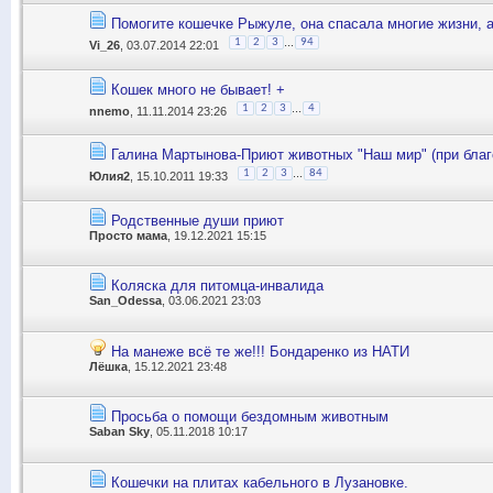
Помогите кошечке Рыжуле, она спасала многие жизни, а
...
1
2
3
94
Vi_26
, 03.07.2014 22:01
Кошек много не бывает! +
...
1
2
3
4
nnemo
, 11.11.2014 23:26
Галина Мартынова-Приют животных "Наш мир" (при благ
...
1
2
3
84
Юлия2
, 15.10.2011 19:33
Родственные души приют
Просто мама
, 19.12.2021 15:15
Коляска для питомца-инвалида
San_Odessa
, 03.06.2021 23:03
На манеже всё те же!!! Бондаренко из НАТИ
Лёшка
, 15.12.2021 23:48
Просьба о помощи бездомным животным
Saban Sky
, 05.11.2018 10:17
Кошечки на плитах кабельного в Лузановке.