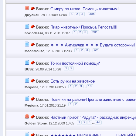
Важно:
С миру по нитке. Помощь животным!
...
1
2
3
306
Джулиан
, 29.10.2009 14:04
Важно:
Пиар животных+Просьба Репоста!!!!
...
1
2
3
201
box.odessa
, 08.11.2011 19:07
Важно:
❖ ❖ ❖ Антиручки ❖ ❖ ❖ Будьте осторожны!
...
1
2
3
69
MoonMouse
, 12.02.2013 15:33
Важно:
Точки постоянной помощи*
1
2
BUSZ
, 28.08.2014 10:26
Важно:
Есть ручки на животное
...
1
2
3
13
Megiona
, 12.03.2014 08:53
Важно:
Новички на районе-Пропали животные с райо
1
2
Megiona
, 17.01.2018 21:19
Важно:
Частный приют "Радуга" - рассадник инфекц
...
1
2
3
46
Golden Stone
, 12.12.2009 13:05
Важно:
★★★★★★★ ВНИМАНИЕ!_______ПЕРВЫЙ