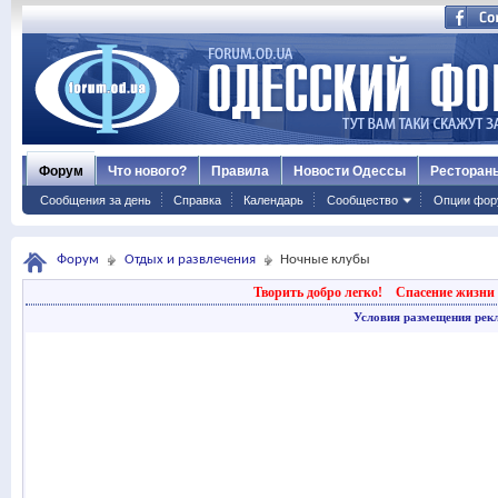
Форум
Что нового?
Правила
Новости Одессы
Ресторан
Сообщения за день
Справка
Календарь
Сообщество
Опции фор
Форум
Отдых и развлечения
Ночные клубы
Творить добро легко!
Спасение жизни 
Условия размещения рек