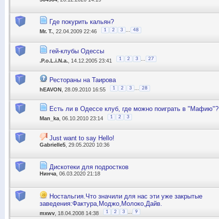
Где покурить кальян?
...
1
2
3
48
Mr. T.
, 22.04.2009 22:46
гей-клубы Одессы
...
1
2
3
27
.P.o.L.i.N.a.
, 14.12.2005 23:41
Рестораны на Таирова
...
1
2
3
28
hEAVON
, 28.09.2010 16:55
Есть ли в Одессе клуб, где можно поиграть в "Мафию"?
1
2
3
Man_ka
, 06.10.2010 23:14
Just want to say Hello!
Gabrielle5
, 29.05.2020 10:36
Дискотеки для подростков
Нинча
, 06.03.2020 21:18
Ностальгия.Что значили для нас эти уже закрытые
заведения:Фактура,Моджо,Молоко,Дайв.
...
1
2
3
9
mxwv
, 18.04.2008 14:38