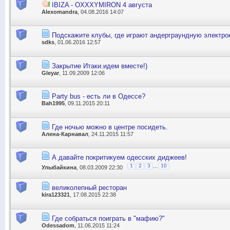
IBIZA - OXXXYMIRON 4 августа
Alexomandra
, 04.08.2016 14:07
Подскажите клубы, где играют андерграундную электр
sdks
, 01.06.2016 12:57
Закрытие Итаки.идем вместе!)
Gleyar
, 11.09.2009 12:06
Party bus - есть ли в Одессе?
Bah1995
, 09.11.2015 20:11
Где ночью можно в центре посидеть.
Алена-Карнавал
, 24.11.2015 11:57
А давайте покритикуем одесских диджеев!
...
1
2
3
10
Улыбайкина
, 08.03.2009 22:30
великолепный ресторан
kira123321
, 17.08.2015 22:38
Где собраться поиграть в "мафию?"
Odessadom
, 11.06.2015 11:24