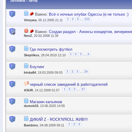
Заголовок
/
Автор
Важно:
Всё о ночных клубах Одессы (и не только :)
...
1
2
3
555
Vintyara
, 05.12.2005 21:11
Важно:
Создан раздел - Анонсы концертов, вечерино
NeoZ
, 20.02.2008 11:30
Где посмотреть футбол
...
1
2
3
6
Skeptikus
, 28.04.2010 12:10
Боулинг
...
1
2
3
26
Irinka84
, 19.03.2009 09:03
черный список заведений & работодателей
...
1
2
3
37
ASUR
, 14.12.2008 01:57
Магазин кальянов
dumok33
, 13.06.2025 14:55
ДИКИЙ Z - ROCK'N'ROLL ЖИВ!!!
1
2
3
Bambino
, 04.08.2009 09:11