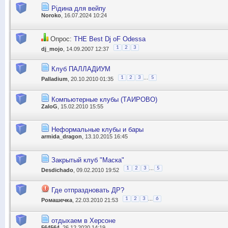
Рідина для вейпу
Noroko
, 16.07.2024 10:24
Опрос:
THE Best Dj oF Odessa
1
2
3
dj_mojo
, 14.09.2007 12:37
Клуб ПАЛЛАДИУМ
...
1
2
3
5
Palladium
, 20.10.2010 01:35
Компьютерные клубы (ТАИРОВО)
ZaloG
, 15.02.2010 15:55
Неформальные клубы и бары
armida_dragon
, 13.10.2015 16:45
Закрытый клуб "Маска"
...
1
2
3
5
Desdichado
, 09.02.2010 19:52
Где отпраздновать ДР?
...
1
2
3
6
Ромашечка
, 22.03.2010 21:53
отдыхаем в Херсоне
564564
, 26.12.2020 14:19