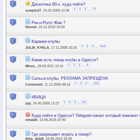
Дискотека 80-х, куда пойти?
...
1
2
3
17
scarpio27
, 24.03.2008 13:36
Рок-н-Ролл Жив ?
Hornet
, 19.12.2019 19:59
Караоке-клубы
...
1
2
3
456
JULIA_KYKLA
, 17.11.2008 20:25
Какие есть покер клубы в Одессе?
...
1
2
3
6
Miron.
, 29.04.2011 10:41
Сальса клубы. РЕКЛАМА ЗАПРЕЩЕНА.
...
1
2
3
102
Contested
, 11.12.2006 08:16
ИБИЦА
...
1
2
3
62
yyy
, 24.06.2008 13:23
Куда пойти в Одессе? Telegram-канал который поможет
omalah
, 13.06.2018 20:40
Где разрешают играть в покер?
dmg_shark
, 03.06.2010 18:29