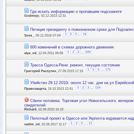
Где искать информацию о пропавшем подскажите
Godmojo
, 02.12.2023 12:31
Петиция президенту о пожизненном сроке для Подчапк
...
1
2
3
16
Sova_
, 09.12.2016 07:04
600 изменений в схемах дорожного движения
...
1
2
3
500
alya_od
, 12.04.2011 09:58
Трасса Одесса-Рени: ремонт, текущее состояние
...
1
2
3
175
Григорий Распутин
, 27.09.2015 17:10
Убийство 29.12.2010г. около 12 час. дня на ул.Еврейской
...
1
2
3
134
Правозащита
, 19.10.2013 22:41
Сбили человека. Торговая угол Новосельского, вечеро
свидетелей
Richard
, 02.08.2023 16:18
Пилотный проект в Одессе или Укрпочта издевается на
...
1
2
3
11
vadim_od
, 02.06.2017 11:17