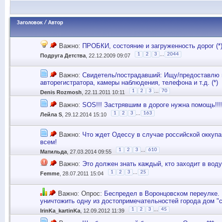
Заголовок
/
Автор
Важно:
ПРОБКИ, состояние и загруженность дорог (*
...
1
2
3
2044
Подруга Детства
, 22.12.2009 09:07
Важно:
Свидетель/пострадавший: Ищу/предоставлю 
авторегистратора, камеры наблюдения, телефона и т.д. (*)
...
1
2
3
70
Denis Rozmosh
, 22.11.2011 10:11
Важно:
SOS!!! Застрявшим в дороге нужна помощь!!!!
...
1
2
3
163
Лейла S
, 29.12.2014 15:10
Важно:
Что ждет Одессу в случае российской оккупа
всем!
...
1
2
3
610
Матильда
, 27.03.2014 09:55
Важно:
Это должен знать каждый, кто заходит в воду
...
1
2
3
25
Femme
, 28.07.2011 15:04
Важно: Опрос:
Беспредел в Воронцовском переулке.
уничтожить одну из достопримечательностей города дом "с
...
1
2
3
45
IrinKa_kartinKa
, 12.09.2012 11:39