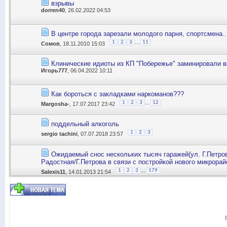
взрывы
dorren40
, 26.02.2022 04:53
В центре города зарезали молодого парня, спортсмена..
...
1
2
3
11
Сомов
, 18.11.2010 15:03
Клинические идиоты из КП "Побережье" заминировали в
Игорь777
, 06.04.2022 10:11
Как бороться с закладками наркоманов???
...
1
2
3
12
Margosha-
, 17.07.2017 23:42
поддельный алкоголь
1
2
3
sergio tachini
, 07.07.2018 23:57
Ожидаемый снос нескольких тысяч гаражей(ул. Г.Петро
Радостная/Г.Петрова в связи с постройкой нового микрорай
...
1
2
3
179
Salexis11
, 14.01.2013 21:54