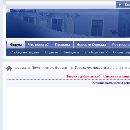
Форум
Что нового?
Правила
Новости Одессы
Ресторан
Сообщения за день
Справка
Календарь
Сообщество
Опции фор
Форум
Тематические форумы
Городские новости и сплетни
Творить добро легко!
Спасение жизни 
Условия размещения рек