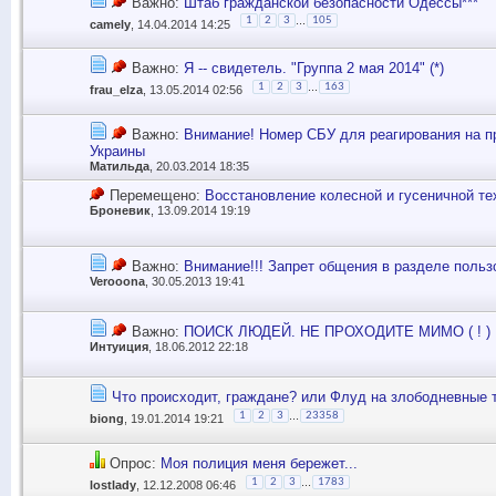
Важно:
Штаб гражданской безопасности Одессы***
...
1
2
3
105
camely
, 14.04.2014 14:25
Важно:
Я -- свидетель. "Группа 2 мая 2014" (*)
...
1
2
3
163
frau_elza
, 13.05.2014 02:56
Важно:
Внимание! Номер СБУ для реагирования на п
Украины
Матильда
, 20.03.2014 18:35
Перемещено:
Восстановление колесной и гусеничной т
Броневик
, 13.09.2014 19:19
Важно:
Внимание!!! Запрет общения в разделе поль
Verooona
, 30.05.2013 19:41
Важно:
ПОИСК ЛЮДЕЙ. НЕ ПРОХОДИТЕ МИМО ( ! )
Интуиция
, 18.06.2012 22:18
Что происходит, граждане? или Флуд на злободневные 
...
1
2
3
23358
biong
, 19.01.2014 19:21
Опрос:
Моя полиция меня бережет...
...
1
2
3
1783
lostlady
, 12.12.2008 06:46