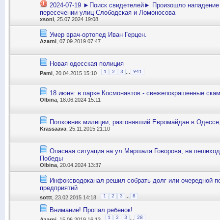
2024-07-19 ►Поиск свидетелей► Произошло нападение
пересечении улиц Слободская и Ломоносова
xsoni
, 25.07.2024 19:08
Умер врач-ортопед Иван Герцен.
Azarni
, 07.09.2019 07:47
Новая одесская полиция
...
1
2
3
941
Pami
, 20.04.2015 15:10
18 июня: в парке Космонавтов - свежепокрашенные скам
Olbina
, 18.06.2024 15:11
Полковник милиции, разгонявший Евромайдан в Одессе
Krassaava
, 25.11.2015 21:10
Опасная ситуация на ул.Маршала Говорова, на пешеход
Победы
Olbina
, 20.04.2024 13:37
Инфоксводоканал решил собрать долг или очередной п
предприятий
...
1
2
3
8
sottt
, 23.02.2015 14:18
Внимание! Пропал ребенок!
...
1
2
3
28
Azarni
, 15.06.2019 16:13