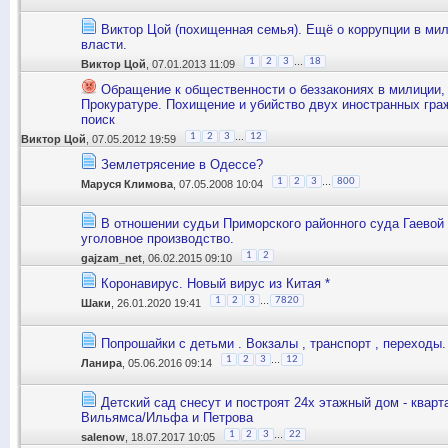
Виктор Цой (похищенная семья). Ещё о коррупции в ми
власти.
...
1
2
3
18
Виктор Цой
, 07.01.2013 11:09
Обращение к общественности о беззакониях в милиции,
Прокуратуре. Похищение и убийство двух иностранных гра
поиск
...
1
2
3
12
Виктор Цой
, 07.05.2012 19:59
Землетрясение в Одессе?
...
1
2
3
800
Маруся Климова
, 07.05.2008 10:04
В отношении судьи Приморского районного суда Гаевой
уголовное производство.
1
2
gajzam_net
, 06.02.2015 09:10
Коронавирус. Новый вирус из Китая *
...
1
2
3
7820
Шаки
, 26.01.2020 19:41
Попрошайки с детьми . Вокзалы , транспорт , переходы.
...
1
2
3
12
Ланира
, 05.06.2016 09:14
Детский сад снесут и построят 24х этажный дом - квар
Вильямса/Ильфа и Петрова
...
1
2
3
22
salenow
, 18.07.2017 10:05