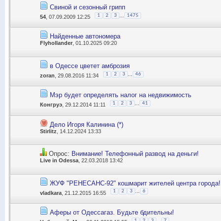
Свиной и сезонный грипп
...
1
2
3
1475
54
, 07.09.2009 12:25
Найденные автономера
Flyhollander
, 01.10.2025 09:20
в Одессе цветет амброзия
...
1
2
3
46
zoran
, 29.08.2016 11:34
Мэр будет определять налог на недвижимость
...
1
2
3
41
Конгруэ
, 29.12.2014 11:11
Дело Игоря Калинина (*)
Stirlitz
, 14.12.2024 13:33
Опрос:
Внимание! Телефонный развод на деньги!
Live in Odessa
, 22.03.2018 13:42
ЖУФ "РЕНЕСАНС-92" кошмарит жителей центра города!
...
1
2
3
6
vladkara
, 21.12.2015 16:55
Аферы от Одессагаз. Будьте бдительны!
...
1
2
3
7