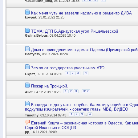
Чабанский_Мед
, 06.11.2018 15:55
Как меня чуть не завезли насильно в ребцентр ДИВА
kovpak
, 23.01.2022 21:25
ТЕМА: ДТП Б.Арнаутская угол Ришельевской
Galina Belous
, 09.04.2025 10:40
Дома с приведениями в домах Одессы (Приморский рай
Настуся5
, 08.07.2024 10:24
Земля от государства участникам АТО.
...
1
2
3
4
Скрэт
, 02.11.2014 05:50
Пожар на Троицкой.
...
1
2
3
312
Aliot
, 04.12.2019 10:23
Кандидат в депутаты Голубов, баллотирующийся в Оде
подкупом избирателей, - советник главы МВД. ВИДЕО
...
1
2
3
4
Timothy
, 03.10.2014 07:43
Евгений Кошта – резонансная история в Одессе. Как м
Сергей Иванович в ООЦПЗ
pp
, 16.11.2021 20:09