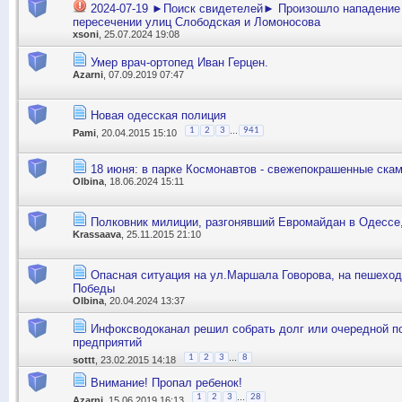
2024-07-19 ►Поиск свидетелей► Произошло нападение
пересечении улиц Слободская и Ломоносова
xsoni
, 25.07.2024 19:08
Умер врач-ортопед Иван Герцен.
Azarni
, 07.09.2019 07:47
Новая одесская полиция
...
1
2
3
941
Pami
, 20.04.2015 15:10
18 июня: в парке Космонавтов - свежепокрашенные скам
Olbina
, 18.06.2024 15:11
Полковник милиции, разгонявший Евромайдан в Одессе
Krassaava
, 25.11.2015 21:10
Опасная ситуация на ул.Маршала Говорова, на пешеход
Победы
Olbina
, 20.04.2024 13:37
Инфоксводоканал решил собрать долг или очередной п
предприятий
...
1
2
3
8
sottt
, 23.02.2015 14:18
Внимание! Пропал ребенок!
...
1
2
3
28
Azarni
, 15.06.2019 16:13