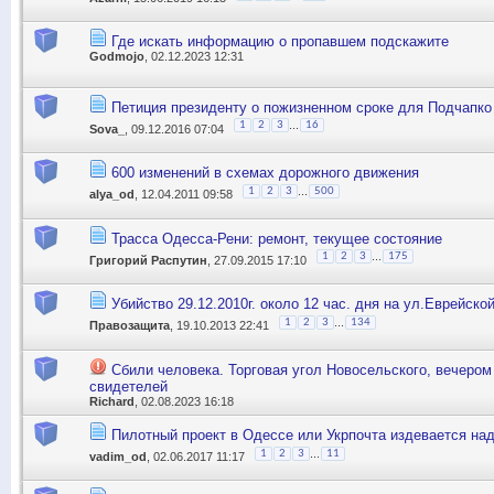
Где искать информацию о пропавшем подскажите
Godmojo
, 02.12.2023 12:31
Петиция президенту о пожизненном сроке для Подчапк
...
1
2
3
16
Sova_
, 09.12.2016 07:04
600 изменений в схемах дорожного движения
...
1
2
3
500
alya_od
, 12.04.2011 09:58
Трасса Одесса-Рени: ремонт, текущее состояние
...
1
2
3
175
Григорий Распутин
, 27.09.2015 17:10
Убийство 29.12.2010г. около 12 час. дня на ул.Еврейской
...
1
2
3
134
Правозащита
, 19.10.2013 22:41
Сбили человека. Торговая угол Новосельского, вечеро
свидетелей
Richard
, 02.08.2023 16:18
Пилотный проект в Одессе или Укрпочта издевается на
...
1
2
3
11
vadim_od
, 02.06.2017 11:17