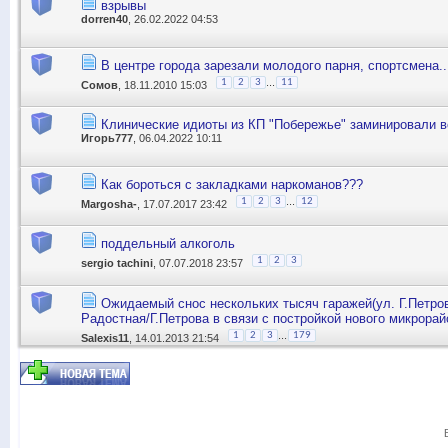
взрывы
dorren40
, 26.02.2022 04:53
В центре города зарезали молодого парня, спортсмена..
...
1
2
3
11
Сомов
, 18.11.2010 15:03
Клинические идиоты из КП "Побережье" заминировали в
Игорь777
, 06.04.2022 10:11
Как бороться с закладками наркоманов???
...
1
2
3
12
Margosha-
, 17.07.2017 23:42
поддельный алкоголь
1
2
3
sergio tachini
, 07.07.2018 23:57
Ожидаемый снос нескольких тысяч гаражей(ул. Г.Петро
Радостная/Г.Петрова в связи с постройкой нового микрорай
...
1
2
3
179
Salexis11
, 14.01.2013 21:54