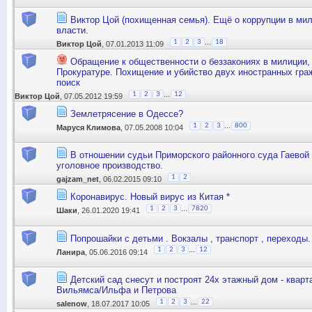
Виктор Цой (похищенная семья). Ещё о коррупции в ми
власти.
...
1
2
3
18
Виктор Цой
, 07.01.2013 11:09
Обращение к общественности о беззакониях в милиции,
Прокуратуре. Похищение и убийство двух иностранных гра
поиск
...
1
2
3
12
Виктор Цой
, 07.05.2012 19:59
Землетрясение в Одессе?
...
1
2
3
800
Маруся Климова
, 07.05.2008 10:04
В отношении судьи Приморского районного суда Гаевой
уголовное производство.
1
2
gajzam_net
, 06.02.2015 09:10
Коронавирус. Новый вирус из Китая *
...
1
2
3
7820
Шаки
, 26.01.2020 19:41
Попрошайки с детьми . Вокзалы , транспорт , переходы.
...
1
2
3
12
Ланира
, 05.06.2016 09:14
Детский сад снесут и построят 24х этажный дом - квар
Вильямса/Ильфа и Петрова
...
1
2
3
22
salenow
, 18.07.2017 10:05