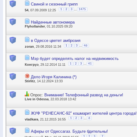
Свиной и сезонный грипп
...
1
2
3
1475
54
, 07.09.2009 12:25
Найденные автономера
Flyhollander
, 01.10.2025 09:20
в Одессе цветет амброзия
...
1
2
3
46
zoran
, 29.08.2016 11:34
Мэр будет определять налог на недвижимость
...
1
2
3
41
Конгруэ
, 29.12.2014 11:11
Дело Игоря Калинина (*)
Stirlitz
, 14.12.2024 13:33
Опрос:
Внимание! Телефонный развод на деньги!
Live in Odessa
, 22.03.2018 13:42
ЖУФ "РЕНЕСАНС-92" кошмарит жителей центра города!
...
1
2
3
6
vladkara
, 21.12.2015 16:55
Аферы от Одессагаз. Будьте бдительны!
...
1
2
3
7