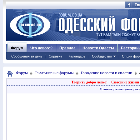
Форум
Что нового?
Правила
Новости Одессы
Ресторан
Сообщения за день
Справка
Календарь
Сообщество
Опции фор
Форум
Тематические форумы
Городские новости и сплетни
Творить добро легко!
Спасение жизни 
Условия размещения рек