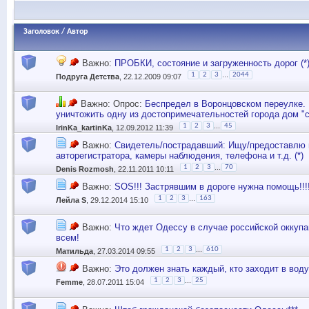
Заголовок
/
Автор
Важно:
ПРОБКИ, состояние и загруженность дорог (*
...
1
2
3
2044
Подруга Детства
, 22.12.2009 09:07
Важно: Опрос:
Беспредел в Воронцовском переулке.
уничтожить одну из достопримечательностей города дом "с
...
1
2
3
45
IrinKa_kartinKa
, 12.09.2012 11:39
Важно:
Свидетель/пострадавший: Ищу/предоставлю 
авторегистратора, камеры наблюдения, телефона и т.д. (*)
...
1
2
3
70
Denis Rozmosh
, 22.11.2011 10:11
Важно:
SOS!!! Застрявшим в дороге нужна помощь!!!!
...
1
2
3
163
Лейла S
, 29.12.2014 15:10
Важно:
Что ждет Одессу в случае российской оккупа
всем!
...
1
2
3
610
Матильда
, 27.03.2014 09:55
Важно:
Это должен знать каждый, кто заходит в воду
...
1
2
3
25
Femme
, 28.07.2011 15:04