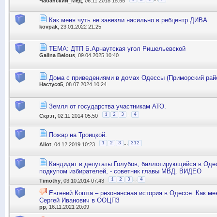
Чабанский_Мед
, 06.11.2018 15:55
Как меня чуть не завезли насильно в ребцентр ДИВА
kovpak
, 23.01.2022 21:25
ТЕМА: ДТП Б.Арнаутская угол Ришельевской
Galina Belous
, 09.04.2025 10:40
Дома с приведениями в домах Одессы (Приморский рай
Настуся5
, 08.07.2024 10:24
Земля от государства участникам АТО.
...
1
2
3
4
Скрэт
, 02.11.2014 05:50
Пожар на Троицкой.
...
1
2
3
312
Aliot
, 04.12.2019 10:23
Кандидат в депутаты Голубов, баллотирующийся в Оде
подкупом избирателей, - советник главы МВД. ВИДЕО
...
1
2
3
4
Timothy
, 03.10.2014 07:43
Евгений Кошта – резонансная история в Одессе. Как м
Сергей Иванович в ООЦПЗ
pp
, 16.11.2021 20:09