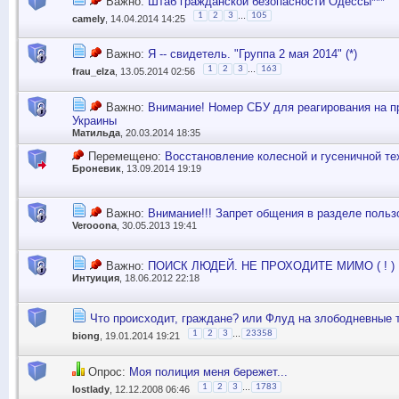
Важно:
Штаб гражданской безопасности Одессы***
...
1
2
3
105
camely
, 14.04.2014 14:25
Важно:
Я -- свидетель. "Группа 2 мая 2014" (*)
...
1
2
3
163
frau_elza
, 13.05.2014 02:56
Важно:
Внимание! Номер СБУ для реагирования на п
Украины
Матильда
, 20.03.2014 18:35
Перемещено:
Восстановление колесной и гусеничной т
Броневик
, 13.09.2014 19:19
Важно:
Внимание!!! Запрет общения в разделе поль
Verooona
, 30.05.2013 19:41
Важно:
ПОИСК ЛЮДЕЙ. НЕ ПРОХОДИТЕ МИМО ( ! )
Интуиция
, 18.06.2012 22:18
Что происходит, граждане? или Флуд на злободневные 
...
1
2
3
23358
biong
, 19.01.2014 19:21
Опрос:
Моя полиция меня бережет...
...
1
2
3
1783
lostlady
, 12.12.2008 06:46