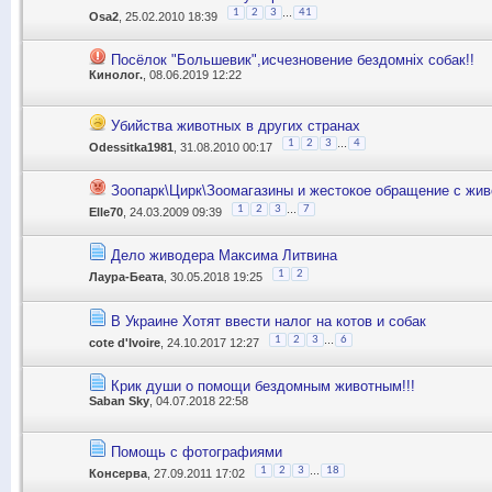
...
1
2
3
41
Osa2
, 25.02.2010 18:39
Посёлок "Большевик",исчезновение бездомніх собак!!
Кинолог.
, 08.06.2019 12:22
Убийства животных в других странах
...
1
2
3
4
Odessitka1981
, 31.08.2010 00:17
Зоопарк\Цирк\Зоомагазины и жестокое обращение с жи
...
1
2
3
7
Elle70
, 24.03.2009 09:39
Дело живодера Максима Литвина
1
2
Лаура-Беата
, 30.05.2018 19:25
В Украине Хотят ввести налог на котов и собак
...
1
2
3
6
cote d'Ivoire
, 24.10.2017 12:27
Крик души о помощи бездомным животным!!!
Saban Sky
, 04.07.2018 22:58
Помощь с фотографиями
...
1
2
3
18
Консерва
, 27.09.2011 17:02