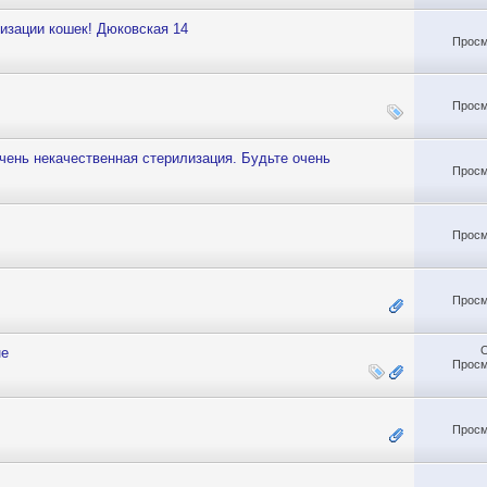
зации кошек! Дюковская 14
Просм
Просм
очень некачественная стерилизация. Будьте очень
Просм
Просм
Просм
не
Просм
Просм