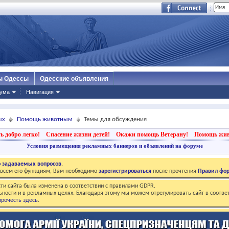
ы Одессы
Одесские объявления
ума
Навигация
ых
Помощь животным
Темы для обсуждения
ь добро легко!
Спасение жизни детей!
Окажи помощь Ветерану!
Помощь жи
Условия размещения рекламных баннеров и объявлений на форуме
о задаваемых вопросов
.
о всем его функциям, Вам необходимо
зарегистрироваться
после прочтения
Правил фо
ти сайта была изменена в соответствии с правилами GDPR.
ьности и в рекламных целях. Благодаря этому мы можем отрегулировать сайт в соотве
рочесть здесь
.