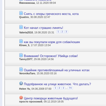
Яяннииккаа
, 12.11.2020 09:04
Снять с опоры греческого моста, кота
Quattro
, 30.08.2020 22:47
Кот начал страшно линять!
1
2
3
Valeria2510
, 19.08.2020 15:31
как вы покупали корм для собак/кошек
Юлия_5
, 17.07.2020 13:54
Внимание! Осторожно! Убийца собак!
Tanny1977
, 29.06.2020 14:56
Ошейник противоблошиный на уличных котах
VeronikaTaro
, 15.06.2020 03:16
Подобранное на улице животное. Что делать?
...
1
2
3
74
Helen Yu
, 04.06.2008 07:00
Центр поморщи животным будущего!
просто прохожий
, 09.12.2019 18:05