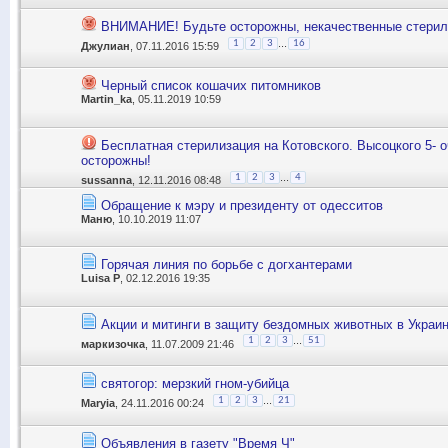
ВНИМАНИЕ! Будьте осторожны, некачественные стерили
...
1
2
3
16
Джулиан
, 07.11.2016 15:59
Черный список кошачих питомников
Martin_ka
, 05.11.2019 10:59
Бесплатная стерилизация на Котовского. Высоцкого 5- 
осторожны!
...
1
2
3
4
sussanna
, 12.11.2016 08:48
Обращение к мэру и президенту от одесситов
Маню
, 10.10.2019 11:07
Горячая линия по борьбе с догхантерами
Luisa P
, 02.12.2016 19:35
Акции и митинги в защиту бездомных животных в Украи
...
1
2
3
51
маркизочка
, 11.07.2009 21:46
святогор: мерзкий гном-убийца
...
1
2
3
21
Maryia
, 24.11.2016 00:24
Объявления в газету "Время Ч"