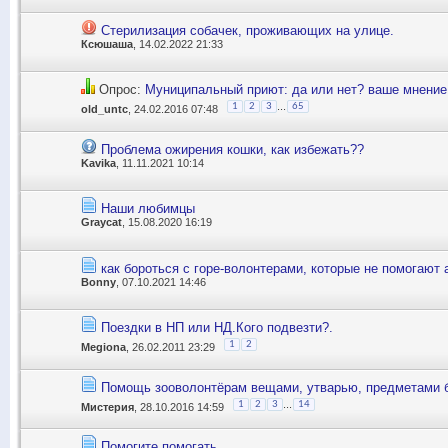
Стерилизация собачек, проживающих на улице.
Ксюшаша
, 14.02.2022 21:33
Опрос:
Муниципальный приют: да или нет? ваше мнение
...
1
2
3
65
old_untc
, 24.02.2016 07:48
Проблема ожирения кошки, как избежать??
Kavika
, 11.11.2021 10:14
Наши любимцы
Graycat
, 15.08.2020 16:19
как бороться с горе-волонтерами, которые не помогают 
Bonny
, 07.10.2021 14:46
Поездки в НП или НД.Кого подвезти?.
1
2
Megiona
, 26.02.2011 23:29
Помощь зооволонтёрам вещами, утварью, предметами бы
...
1
2
3
14
Мистерия
, 28.10.2016 14:59
Помогите помогать