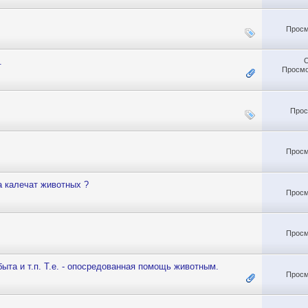
Просм
.
Просмо
Прос
Просм
а калечат животных ?
Просм
Просм
та и т.п. Т.е. - опосредованная помощь животным.
Просм