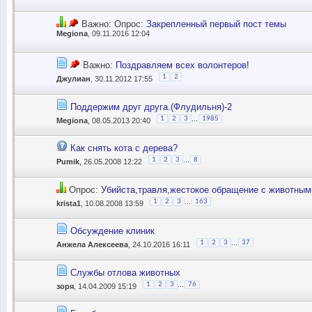
Важно: Опрос:
Закрепленный первый пост темы
Megiona
, 09.11.2016 12:04
Важно:
Поздравляем всех волонтеров!
1
2
Джулиан
, 30.11.2012 17:55
Поддержим друг друга.(Флудильня)-2
...
1
2
3
1985
Megiona
, 08.05.2013 20:40
Как снять кота с дерева?
...
1
2
3
8
Pumik
, 26.05.2008 12:22
Опрос:
Убийста,травля,жестокое обращение с животным
...
1
2
3
163
krista1
, 10.08.2008 13:59
Обсуждение клиник
...
1
2
3
37
Анжела Алексеева
, 24.10.2016 16:11
Службы отлова животных
...
1
2
3
76
зоря
, 14.04.2009 15:19