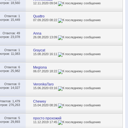
отров: 18,560
12.11.2020
09:04
Ответов:
1
Quattro
отров: 15,449
07.09.2020
08:22
Ответов:
49
Anna
отров: 23,078
26.08.2020
13:09
Ответов:
1
Graycat
отров: 11,083
15.08.2020
16:11
Ответов:
6
Megiona
отров: 25,982
06.07.2020
18:22
Ответов:
0
VeronikaTaro
отров: 14,027
15.06.2020
03:16
Ответов:
1,479
Chewey
тров: 276,263
15.04.2020
08:26
Ответов:
5
просто прохожий
отров: 29,893
11.12.2019
17:45