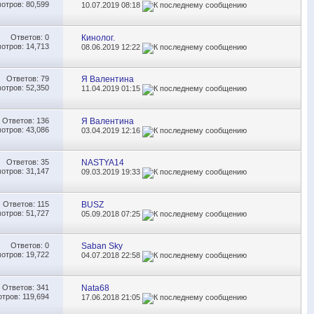
отров: 80,599
10.07.2019
08:18
Ответов:
0
Кинолог.
отров: 14,713
08.06.2019
12:22
Ответов:
79
Я Валентина
отров: 52,350
11.04.2019
01:15
Ответов:
136
Я Валентина
отров: 43,086
03.04.2019
12:16
Ответов:
35
NASTYA14
отров: 31,147
09.03.2019
19:33
Ответов:
115
BUSZ
отров: 51,727
05.09.2018
07:25
Ответов:
0
Saban Sky
отров: 19,722
04.07.2018
22:58
Ответов:
341
Nata68
тров: 119,694
17.06.2018
21:05