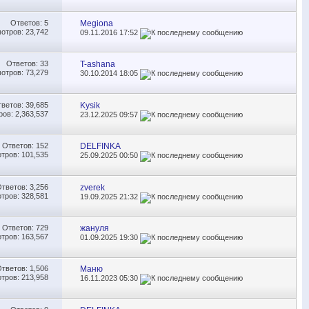
Ответов:
5
Megiona
отров: 23,742
09.11.2016
17:52
Ответов:
33
T-ashana
отров: 73,279
30.10.2014
18:05
тветов:
39,685
Kysik
ов: 2,363,537
23.12.2025
09:57
Ответов:
152
DELFINKA
тров: 101,535
25.09.2025
00:50
Ответов:
3,256
zverek
тров: 328,581
19.09.2025
21:32
Ответов:
729
жануля
тров: 163,567
01.09.2025
19:30
Ответов:
1,506
Маню
тров: 213,958
16.11.2023
05:30