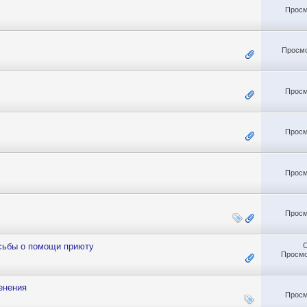
Просм
Просмо
Просм
Просм
Просм
Просм
осьбы о помощи приюту
Просмо
енения
Просм