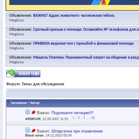
Объявление:
ВАЖНО! Адрес животного -возможная гибель
Megiona
Объявление:
Срочный призыв о помощи. Оставляйте № телефонов для св
Megiona
Объявление:
ПРАВИЛА ведения тем с просьбой о финансовой помощи
Megiona
Объявление:
Мишель Платини. Перманентный запрет на общение в раз
Megiona
Форум:
Темы для обсуждения
Заголовок
/
Автор
Важно:
Подпишите петицию!!!
...
1
2
3
50
ARMOUR
, 22.09.2007 11:52
Важно:
Шпаргалка при отравлении
Black swan
, 14.12.2015 05:54