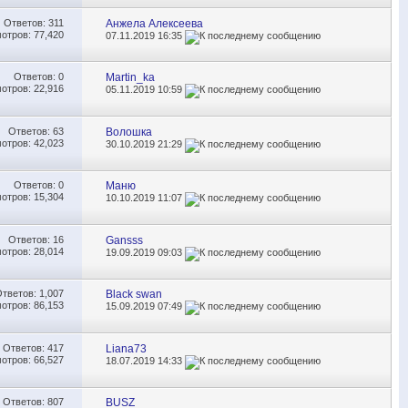
Ответов:
311
Анжела Алексеева
отров: 77,420
07.11.2019
16:35
Ответов:
0
Martin_ka
отров: 22,916
05.11.2019
10:59
Ответов:
63
Волошка
отров: 42,023
30.10.2019
21:29
Ответов:
0
Маню
отров: 15,304
10.10.2019
11:07
Ответов:
16
Gansss
отров: 28,014
19.09.2019
09:03
Ответов:
1,007
Black swan
отров: 86,153
15.09.2019
07:49
Ответов:
417
Liana73
отров: 66,527
18.07.2019
14:33
Ответов:
807
BUSZ