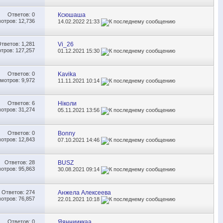
Ответов:
0
Ксюшаша
отров: 12,736
14.02.2022
21:33
Ответов:
1,281
Vi_26
тров: 127,257
01.12.2021
15:30
Ответов:
0
Kavika
мотров: 9,972
11.11.2021
10:14
Ответов:
6
Ніколи
отров: 31,274
05.11.2021
13:56
Ответов:
0
Bonny
отров: 12,843
07.10.2021
14:46
Ответов:
28
BUSZ
отров: 95,863
30.08.2021
09:14
Ответов:
274
Анжела Алексеева
отров: 76,857
22.01.2021
10:18
Ответов:
0
Яяннииккаа