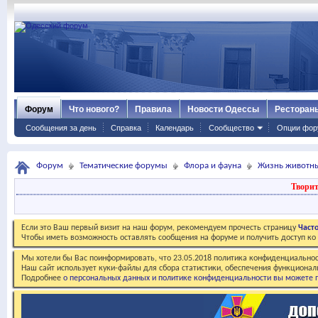
Форум
Что нового?
Правила
Новости Одессы
Ресторан
Сообщения за день
Справка
Календарь
Сообщество
Опции фор
Форум
Тематические форумы
Флора и фауна
Жизнь животн
Творит
Если это Ваш первый визит на наш форум, рекомендуем прочесть страницу
Част
Чтобы иметь возможность оставлять сообщения на форуме и получить доступ к
Мы хотели бы Вас поинформировать, что 23.05.2018 политика конфиденциальнос
Наш сайт использует куки-файлы для сбора статистики, обеспечения функционал
Подробнее
о персональных данных и политике конфиденциальности вы можете п