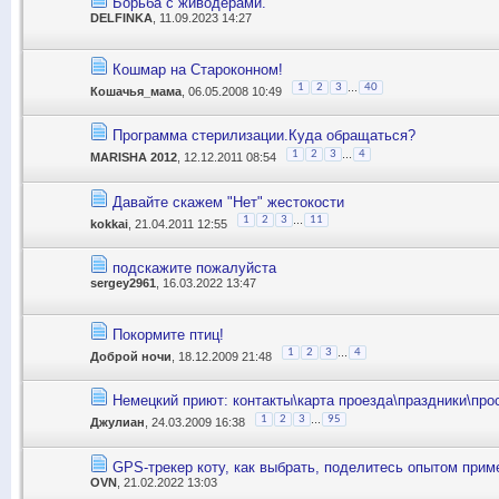
Борьба с живодерами.
DELFINKA
, 11.09.2023 14:27
Кошмар на Староконном!
...
1
2
3
40
Кошачья_мама
, 06.05.2008 10:49
Программа стерилизации.Куда обращаться?
...
1
2
3
4
MARISHA 2012
, 12.12.2011 08:54
Давайте скажем "Нет" жестокости
...
1
2
3
11
kokkai
, 21.04.2011 12:55
подскажите пожалуйста
sergey2961
, 16.03.2022 13:47
Покормите птиц!
...
1
2
3
4
Доброй ночи
, 18.12.2009 21:48
Немецкий приют: контакты\карта проезда\праздники\пр
...
1
2
3
95
Джулиан
, 24.03.2009 16:38
GPS-трекер коту, как выбрать, поделитесь опытом прим
OVN
, 21.02.2022 13:03