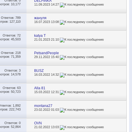
Ответов:
0
DELFINKA
отров: 10,177
11.09.2023
14:27
Ответов:
789
жануля
тров: 127,110
16.07.2023
13:08
Ответов:
72
katya T
отров: 45,503
21.01.2023
21:10
Ответов:
218
PetsandPeople
отров: 71,359
29.11.2022
15:40
Ответов:
3
BUSZ
отров: 14,578
16.03.2022
14:32
Ответов:
63
Alla 81
отров: 50,723
15.03.2022
12:31
Ответов:
1,892
montana27
тров: 222,743
23.02.2022
01:03
Ответов:
0
OVN
отров: 52,864
21.02.2022
13:03