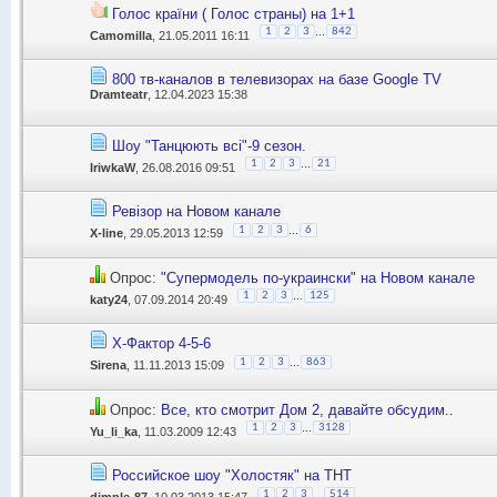
Голос країни ( Голос страны) на 1+1
...
1
2
3
842
Camomilla
, 21.05.2011 16:11
800 тв-каналов в телевизорах на базе Google TV
Dramteatr
, 12.04.2023 15:38
Шоу "Танцюють всі"-9 сезон.
...
1
2
3
21
IriwkaW
, 26.08.2016 09:51
Ревізор на Новом канале
...
1
2
3
6
Х-line
, 29.05.2013 12:59
Опрос:
"Супермодель по-украински" на Новом канале
...
1
2
3
125
katy24
, 07.09.2014 20:49
Х-Фактор 4-5-6
...
1
2
3
863
Sirena
, 11.11.2013 15:09
Опрос:
Все, кто смотрит Дом 2, давайте обсудим..
...
1
2
3
3128
Yu_li_ka
, 11.03.2009 12:43
Российское шоу "Холостяк" на ТНТ
...
1
2
3
514
dimple-87
, 10.03.2013 15:47