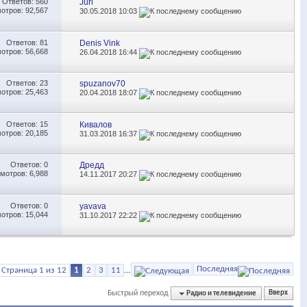
Ответов:
560
Juri
отров: 92,567
30.05.2018
10:03
Ответов:
81
Denis Vink
отров: 56,668
26.04.2018
16:44
Ответов:
23
spuzanov70
отров: 25,463
20.04.2018
18:07
Ответов:
15
Кивалов
отров: 20,185
31.03.2018
16:37
Ответов:
0
Дредд
мотров: 6,988
14.11.2017
20:27
Ответов:
0
yavava
отров: 15,044
31.10.2017
22:22
Последняя
Страница 1 из 12
1
2
3
11
...
Быстрый переход
Радио и телевидение
Вверх