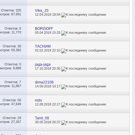
Ответов:
325
Vika_JS
отров: 87,991
12.04.2019
18:04
Ответов:
0
BORISOFF
отров: 11,770
05.04.2019
15:25
Ответов:
30
ТАСНИМ
отров: 59,382
02.02.2019
22:10
Ответов:
0
jaga-jaga
мотров: 8,888
17.10.2018
20:36
Ответов:
7
dima22108
отров: 11,867
14.09.2018
10:17
Ответов:
56
mds
отров: 47,649
12.09.2018
22:17
Ответов:
29
Tanit_08
отров: 27,267
30.05.2018
20:37