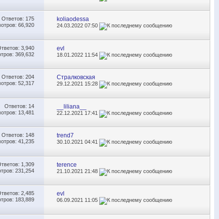
Ответов:
175
koliaodessa
отров: 66,920
24.03.2022
07:50
Ответов:
3,940
evl
тров: 369,632
18.01.2022
11:54
Ответов:
204
Стралковская
отров: 52,317
29.12.2021
15:28
Ответов:
14
__liliana__
отров: 13,481
22.12.2021
17:41
Ответов:
148
trend7
отров: 41,235
30.10.2021
04:41
Ответов:
1,309
terence
тров: 231,254
21.10.2021
21:48
Ответов:
2,485
evl
тров: 183,889
06.09.2021
11:05