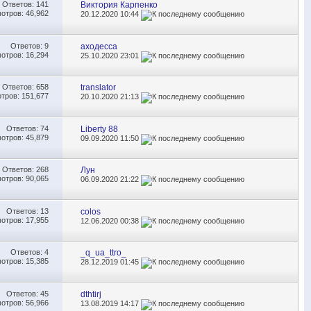
Ответов:
141
Виктория Карпенко
отров: 46,962
20.12.2020
10:44
Ответов:
9
аходесса
отров: 16,294
25.10.2020
23:01
Ответов:
658
translator
тров: 151,677
20.10.2020
21:13
Ответов:
74
Liberty 88
отров: 45,879
09.09.2020
11:50
Ответов:
268
Лун
отров: 90,065
06.09.2020
21:22
Ответов:
13
colos
отров: 17,955
12.06.2020
00:38
Ответов:
4
_q_ua_ttro_
отров: 15,385
28.12.2019
01:45
Ответов:
45
dthtirj
отров: 56,966
13.08.2019
14:17