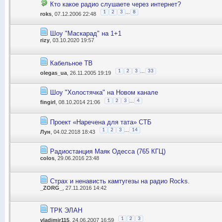
Кто какое радио слушаете через интернет?
...
1
2
3
8
roks
, 07.12.2006 22:48
Шоу "Маскарад" на 1+1
rizy
, 03.10.2020 19:57
Кабельное ТВ
...
1
2
3
33
olegas_ua
, 26.11.2005 19:19
Шоу "Холостячка" на Новом канале
...
1
2
3
4
fingirl
, 08.10.2014 21:06
Проект «Наречена для тата» СТБ
...
1
2
3
14
Лун
, 04.02.2018 18:43
Радиостанция Маяк Одесса (765 КГЦ)
colos
, 29.06.2016 23:48
Cтрах и ненависть камтугезы на радио Rocks.
_ZORG_
, 27.11.2016 14:42
ТРК ЭЛАН
1
2
3
vladimir115
, 24.06.2007 16:59