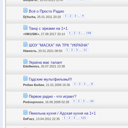
Всё о Просто Радио
...
1
2
3
9
DjYucha
, 25.01.2011 20:20
Танцi с зiрками на 1+1.
...
1
2
3
198
<VIKUSIK>
, 27.08.2017 20:14
ШОУ "МАСКА" НА ТРК "УКРАЇНА"
...
1
2
3
11
Ніжність
, 20.01.2021 08:50
Україна має талант
Edellweiss
, 26.07.2021 23:38
Гадские мультфильмы!!!
...
1
2
3
8
Робин Бобин
, 21.01.2009 16:36
Первое радио - что играет?
...
1
2
3
66
Podvoprosov
, 16.06.2008 02:28
Пекельна кухня / Адская кухня на 1+1
...
1
2
3
125
DeFazz
, 13.04.2011 22:35