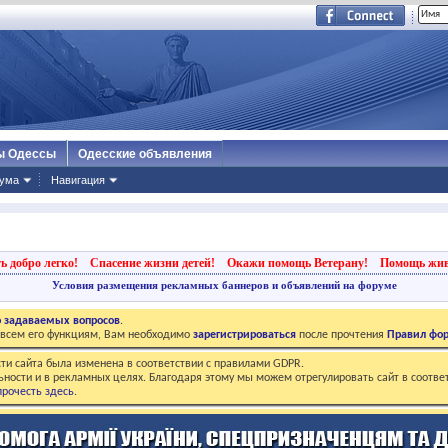
ы Одессы
Одесские объявления
ума
Навигация
ь добро легко!
Спасение жизни детей!
Окажи помощь Ветерану!
Помощь жи
Условия размещения рекламных баннеров и объявлений на форуме
о задаваемых вопросов
.
о всем его функциям, Вам необходимо
зарегистрироваться
после прочтения
Правил фо
ти сайта была изменена в соответствии с правилами GDPR.
ьности и в рекламных целях. Благодаря этому мы можем отрегулировать сайт в соотве
рочесть здесь
.