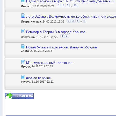
Радио "Гармония мира 102.7": что мы о нем думаем? :)
...
1
2
3
29
Иннесс
, 02.11.2009 20:21
Лото Забава . Возможность легко обогатиться или лохо
...
1
2
3
5
Игорь Кукуша
, 24.02.2012 16:38
Ревизор в Таврии В в городе Харьков
1
2
denver-ua
, 16.12.2015 20:25
Новая битва экстрасенсов. Давайте обсудим
Znata
, 22.09.2013 22:18
М1 - музыкальный телеканал.
Дредд
, 14.11.2017 20:27
russian tv online
yavava
, 31.10.2017 22:22