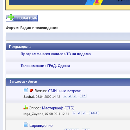
Форум:
Радио и телевидение
Подразделы
Программа всех каналов ТВ на неделю
Телекомпания ГРАД, Одесса
Заголовок
/
Автор
Важно:
СМИшные встречи
...
1
2
3
49
Sasha!
, 08.04.2009 14:42
Опрос:
Мастершеф (СТБ)
...
1
2
3
1216
Inga_Zayonc
, 07.09.2011 12:41
Евровидение