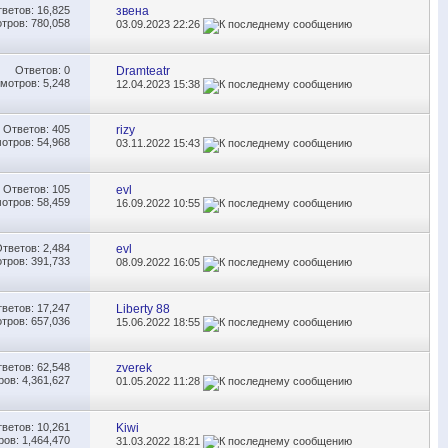
тветов:
16,825
звена
тров: 780,058
03.09.2023
22:26
Ответов:
0
Dramteatr
мотров: 5,248
12.04.2023
15:38
Ответов:
405
rizy
отров: 54,968
03.11.2022
15:43
Ответов:
105
evl
отров: 58,459
16.09.2022
10:55
Ответов:
2,484
evl
тров: 391,733
08.09.2022
16:05
тветов:
17,247
Liberty 88
тров: 657,036
15.06.2022
18:55
тветов:
62,548
zverek
ов: 4,361,627
01.05.2022
11:28
тветов:
10,261
Kiwi
ов: 1,464,470
31.03.2022
18:21