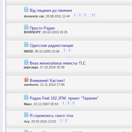
Від пацанки до панянки
...
1
2
3
17
domestic cat
, 28.08.2011 11:44
Просто Радио
BORISOFF
, 05.04.2019 15:25
Одесские радиостанции
1
2
NBSD
, 08.10.2005 22:06
Виза жениха/виза невесты TLC
jaga-jaga
, 17.10.2018 20:36
Внимание! Кастинг!
sanducio
, 12.11.2010 17:08
Радио Feel 102.2FM: проект "Терапия"
1
2
3
Макс
, 10.12.2007 05:53
Я соромлюсь свого тіла
1
2
rizy
, 20.03.2016 13:02