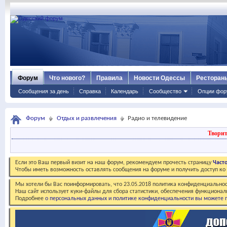
Форум
Что нового?
Правила
Новости Одессы
Ресторан
Сообщения за день
Справка
Календарь
Сообщество
Опции фор
Форум
Отдых и развлечения
Радио и телевидение
Творит
Если это Ваш первый визит на наш форум, рекомендуем прочесть страницу
Част
Чтобы иметь возможность оставлять сообщения на форуме и получить доступ к
Мы хотели бы Вас поинформировать, что 23.05.2018 политика конфиденциальнос
Наш сайт использует куки-файлы для сбора статистики, обеспечения функционал
Подробнее
о персональных данных и политике конфиденциальности вы можете п