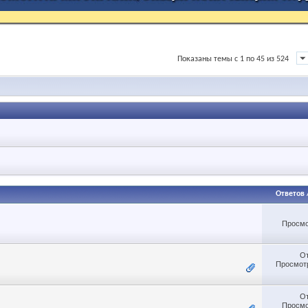
Показаны темы с 1 по 45 из 524
Ответов
Просмо
О
Просмотр
О
Просмо