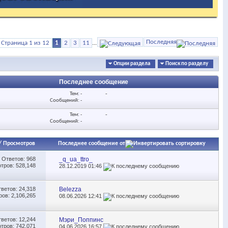
Последняя
Страница 1 из 12
1
2
3
11
...
Опции раздела
Поиск по разделу
Последнее сообщение
Тем: -
-
Сообщений: -
Тем: -
-
Сообщений: -
/
Просмотров
Последнее сообщение от
Ответов:
968
_q_ua_ttro_
тров: 528,148
28.12.2019
01:46
тветов:
24,318
Belezza
ов: 2,106,265
08.06.2026
12:41
тветов:
12,244
Мэри_Поппинс
тров: 742,071
04.06.2026
16:57