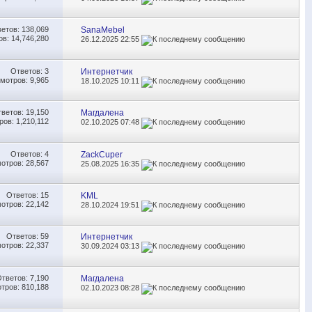
ветов:
138,069
SanaMebel
в: 14,746,280
26.12.2025
22:55
Ответов:
3
Интернетчик
мотров: 9,965
18.10.2025
10:11
тветов:
19,150
Maгдалена
ов: 1,210,112
02.10.2025
07:48
Ответов:
4
ZackCuper
отров: 28,567
25.08.2025
16:35
Ответов:
15
KML
отров: 22,142
28.10.2024
19:51
Ответов:
59
Интернетчик
отров: 22,337
30.09.2024
03:13
Ответов:
7,190
Maгдалена
тров: 810,188
02.10.2023
08:28