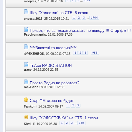
...
1
2
3
613
mogves
, 10.02.2016 20:16
Шоу "Холостяк" на СТБ. 5 сезон
...
1
2
3
6904
слезка 2013
, 25.02.2015 10:21
Привет, что вы можете сказать по поводу !!! Стар фм !!!
Psychomantis
, 25.01.2008 17:36
****Зважені та щасливі****
...
1
2
3
958
ФРЕКЕНБОК
, 02.09.2011 07:15
Ti.Ace RADIO STATION
trace
, 24.12.2005 22:35
Просто Радио не работает?
Re-Aktor
, 09.09.2010 12:36
Стар ФМ скоро не будет....
1
2
3
Fankoni
, 14.02.2007 09:17
Шоу "ХОЛОСТЯЧКА" на СТБ. 1 сезон
...
1
2
3
360
Kiwi
, 11.10.2020 06:30