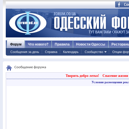
Форум
Что нового?
Правила
Новости Одессы
Ресторан
Сообщения за день
Справка
Календарь
Сообщество
Опции фор
Сообщение форума
Творить добро легко!
Спасение жизни 
Условия размещения рек