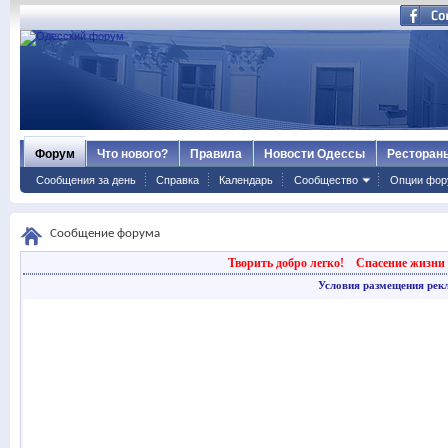
Форум
Что нового?
Правила
Новости Одессы
Ресторан
Сообщения за день
Справка
Календарь
Сообщество
Опции фор
Сообщение форума
Творить добро легко!
Спасение жизни 
Условия размещения рек