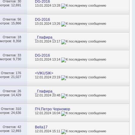
Ответов:
30
DG-2016
отров: 12,691
13.01.2024
13:28
Ответов:
56
DG-2016
отров: 15,866
13.01.2024
13:26
Ответов:
18
_Глафира_
мотров: 8,358
13.01.2024
13:17
Ответов:
33
DG-2016
мотров: 9,730
13.01.2024
13:14
Ответов:
176
<VIKUSIK>
отров: 21,027
12.01.2024
23:19
Ответов:
26
_Глафира_
отров: 14,429
12.01.2024
20:48
Ответов:
310
ПЧ.Петро Чорномор
отров: 24,636
12.01.2024
16:04
Ответов:
42
Bella17
отров: 12,893
12.01.2024
15:11