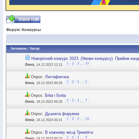
Форум:
Конкурсы
Заголовок
/
Автор
Новорічний конкурс 2023. (Умови конкурсу). Прийом канд
...
1
2
3
37
Dimiz
, 14.12.2023 12:12
Опрос:
Лютафеєчка
...
1
2
3
5
Dimiz
, 19.12.2023 00:25
Опрос:
Біба і Боба
...
1
2
3
7
Dimiz
, 19.12.2023 00:26
Опрос:
Душніла форумна
...
1
2
3
16
Dimiz
, 19.12.2023 00:21
Опрос:
В кожному місці Трембіта
...
1
2
3
9
Dimiz
, 19.12.2023 00:22