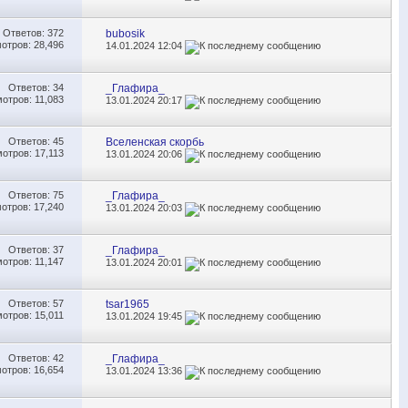
Ответов:
372
bubosik
отров: 28,496
14.01.2024
12:04
Ответов:
34
_Глафира_
отров: 11,083
13.01.2024
20:17
Ответов:
45
Вселенская скорбь
отров: 17,113
13.01.2024
20:06
Ответов:
75
_Глафира_
отров: 17,240
13.01.2024
20:03
Ответов:
37
_Глафира_
отров: 11,147
13.01.2024
20:01
Ответов:
57
tsar1965
отров: 15,011
13.01.2024
19:45
Ответов:
42
_Глафира_
отров: 16,654
13.01.2024
13:36