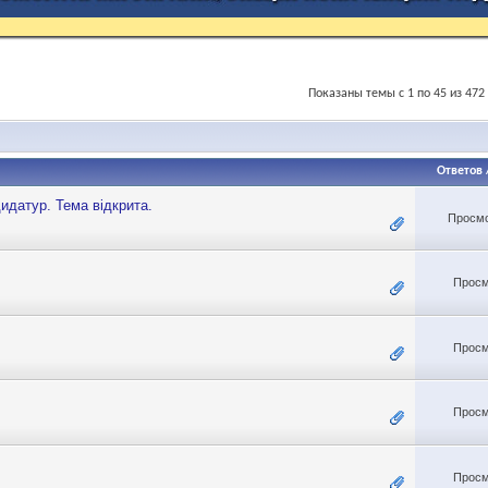
Показаны темы с 1 по 45 из 472
Ответов
идатур. Тема відкрита.
Просмо
Просм
Просм
Просм
Просм