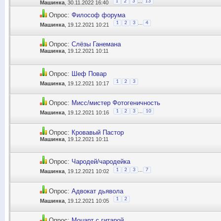
...
1
2
3
13
Машинка
, 30.11.2022 16:40
Опрос:
Философ форума
...
1
2
3
4
Машинка
, 19.12.2021 10:21
Опрос:
Слёзы Ганемана
Машинка
, 19.12.2021 10:11
Опрос:
Шеф Повар
1
2
3
Машинка
, 19.12.2021 10:17
Опрос:
Мисс/мистер Фотогеничность
...
1
2
3
10
Машинка
, 19.12.2021 10:16
Опрос:
Кровавый Пастор
Машинка
, 19.12.2021 10:11
Опрос:
Чародей/чародейка
...
1
2
3
7
Машинка
, 19.12.2021 10:02
Опрос:
Адвокат дьявола
1
2
Машинка
, 19.12.2021 10:05
Опрос:
Моцарт с гитарой