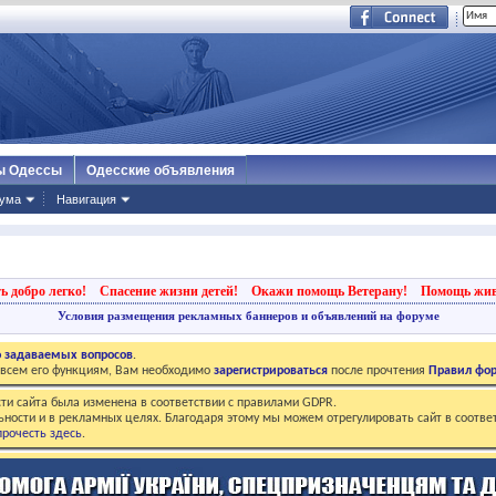
ы Одессы
Одесские объявления
ума
Навигация
ь добро легко!
Спасение жизни детей!
Окажи помощь Ветерану!
Помощь жи
Условия размещения рекламных баннеров и объявлений на форуме
о задаваемых вопросов
.
о всем его функциям, Вам необходимо
зарегистрироваться
после прочтения
Правил фо
ти сайта была изменена в соответствии с правилами GDPR.
ьности и в рекламных целях. Благодаря этому мы можем отрегулировать сайт в соотве
рочесть здесь
.