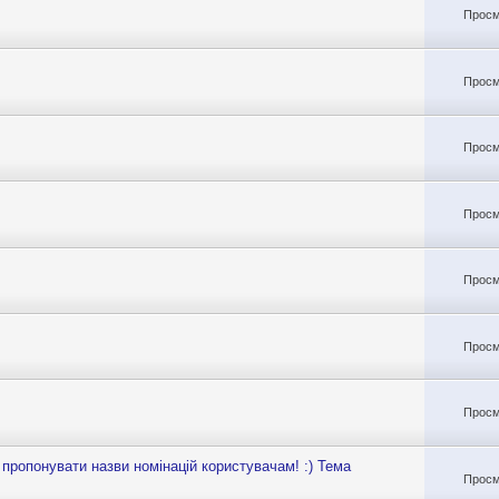
Просм
Просм
Просм
Просм
Просм
Просм
Просм
 пропонувати назви номінацій користувачам! :) Тема
Просм