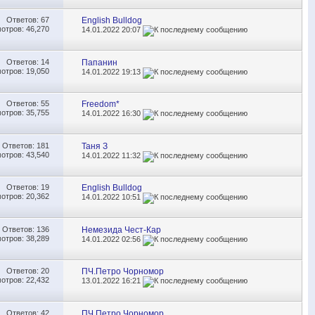
Ответов:
67
English Bulldog
отров: 46,270
14.01.2022
20:07
Ответов:
14
Папанин
отров: 19,050
14.01.2022
19:13
Ответов:
55
Freedom*
отров: 35,755
14.01.2022
16:30
Ответов:
181
Таня З
отров: 43,540
14.01.2022
11:32
Ответов:
19
English Bulldog
отров: 20,362
14.01.2022
10:51
Ответов:
136
Немезида Чест-Кар
отров: 38,289
14.01.2022
02:56
Ответов:
20
ПЧ.Петро Чорномор
отров: 22,432
13.01.2022
16:21
Ответов:
42
ПЧ.Петро Чорномор