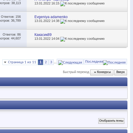
отров: 38,113
13.01.2022
16:15
Ответов:
156
Evgeniya adamenko
отров: 36,789
13.01.2022
14:38
Ответов:
86
Какасик89
отров: 44,607
13.01.2022
14:04
Последняя
Страница 1 из 11
1
2
3
...
Быстрый переход
Конкурсы
Вверх