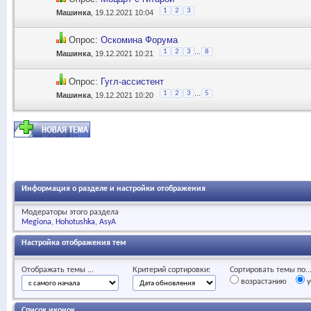
1
2
3
Машинка
, 19.12.2021 10:04
Опрос:
Оскомина Форума
...
1
2
3
8
Машинка
, 19.12.2021 10:21
Опрос:
Гугл-ассистент
...
1
2
3
5
Машинка
, 19.12.2021 10:20
Информация о разделе и настройки отображения
Модераторы этого раздела
Megiona
Hohotushka
AsyA
Настройка отображения тем
Отображать темы ...
Критерий сортировки:
Сортировать темы по..
возрастанию
у
Список иконок