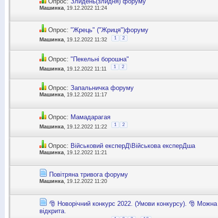
Опрос:
Злидень(злидня) форуму
Машинка
, 19.12.2022 11:24
Опрос:
"Жрець" ("Жриця")форуму
1
2
Машинка
, 19.12.2022 11:32
Опрос:
"Пекельні борошна"
1
2
Машинка
, 19.12.2022 11:11
Опрос:
Запальничка форуму
Машинка
, 19.12.2022 11:17
Опрос:
Мамадарагая
1
2
Машинка
, 19.12.2022 11:22
Опрос:
Військовий експерД\Військова експерДша
Машинка
, 19.12.2022 11:21
Повітряна тривога форуму
Машинка
, 19.12.2022 11:20
🎅 Новорічний конкурс 2022. (Умови конкурсу). 🎅 Можна
відкрита.