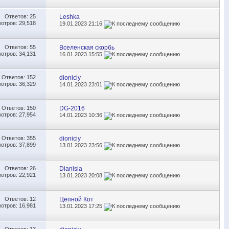
Ответов:
25
Leshka
отров: 29,518
19.01.2023
21:16
Ответов:
55
Вселенская скорбь
отров: 34,131
16.01.2023
15:55
Ответов:
152
dioniciy
отров: 36,329
14.01.2023
23:01
Ответов:
150
DG-2016
отров: 27,954
14.01.2023
10:36
Ответов:
355
dioniciy
отров: 37,899
13.01.2023
23:56
Ответов:
26
Dianisia
отров: 22,921
13.01.2023
20:08
Ответов:
12
Цепной Кот
отров: 16,981
13.01.2023
17:25