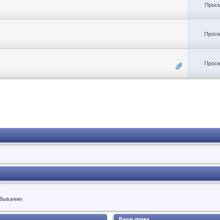
Просм
Просм
Просм
.
быванию
Ваши права