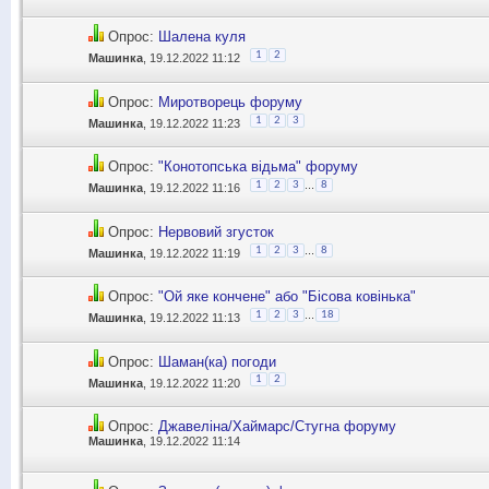
Опрос:
Шалена куля
1
2
Машинка
, 19.12.2022 11:12
Опрос:
Миротворець форуму
1
2
3
Машинка
, 19.12.2022 11:23
Опрос:
"Конотопська відьма" форуму
...
1
2
3
8
Машинка
, 19.12.2022 11:16
Опрос:
Нервовий згусток
...
1
2
3
8
Машинка
, 19.12.2022 11:19
Опрос:
"Ой яке кончене" або "Бісова ковінька"
...
1
2
3
18
Машинка
, 19.12.2022 11:13
Опрос:
Шаман(ка) погоди
1
2
Машинка
, 19.12.2022 11:20
Опрос:
Джавеліна/Хаймарс/Стугна форуму
Машинка
, 19.12.2022 11:14