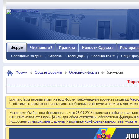
Форум
Что нового?
Правила
Новости Одессы
Ресторан
Сообщения за день
Справка
Календарь
Сообщество
Опции фор
Форум
Общие форумы
Основной форум
Конкурсы
Творит
Если это Ваш первый визит на наш форум, рекомендуем прочесть страницу
Част
Чтобы иметь возможность оставлять сообщения на форуме и получить доступ к
Мы хотели бы Вас поинформировать, что 23.05.2018 политика конфиденциальнос
Наш сайт использует куки-файлы для сбора статистики, обеспечения функционал
Подробнее
о персональных данных и политике конфиденциальности вы можете п