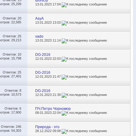
Ответов:
13
dioniciy
отров: 25,299
13.01.2023
17:04
Ответов:
20
AsyA
отров: 22,585
13.01.2023
13:03
Ответов:
25
vado
отров: 29,213
13.01.2023
11:14
Ответов:
10
DG-2016
отров: 15,798
12.01.2023
22:03
Ответов:
25
DG-2016
отров: 27,401
12.01.2023
21:47
Ответов:
8
DG-2016
отров: 10,573
12.01.2023
21:39
Ответов:
6
ПЧ.Петро Чорномор
отров: 17,900
08.01.2023
22:04
Ответов:
246
Природа - это
отров: 54,303
28.12.2022
09:08