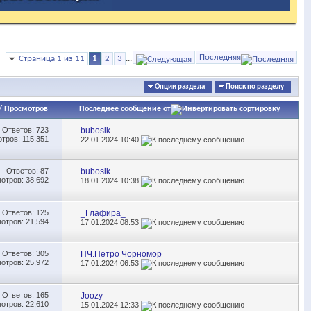
Последняя
Страница 1 из 11
1
2
3
...
Опции раздела
Поиск по разделу
/
Просмотров
Последнее сообщение от
Ответов:
723
bubosik
тров: 115,351
22.01.2024
10:40
Ответов:
87
bubosik
отров: 38,692
18.01.2024
10:38
Ответов:
125
_Глафира_
отров: 21,594
17.01.2024
08:53
Ответов:
305
ПЧ.Петро Чорномор
отров: 25,972
17.01.2024
06:53
Ответов:
165
Joozy
отров: 22,610
15.01.2024
12:33