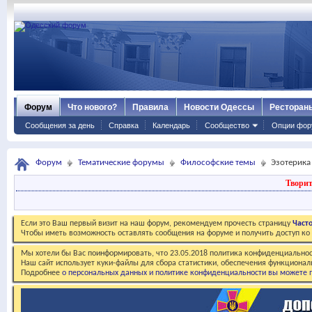
Форум
Что нового?
Правила
Новости Одессы
Ресторан
Сообщения за день
Справка
Календарь
Сообщество
Опции фор
Форум
Тематические форумы
Философские темы
Эзотерика
Творит
Если это Ваш первый визит на наш форум, рекомендуем прочесть страницу
Част
Чтобы иметь возможность оставлять сообщения на форуме и получить доступ к
Мы хотели бы Вас поинформировать, что 23.05.2018 политика конфиденциальнос
Наш сайт использует куки-файлы для сбора статистики, обеспечения функционал
Подробнее
о персональных данных и политике конфиденциальности вы можете п