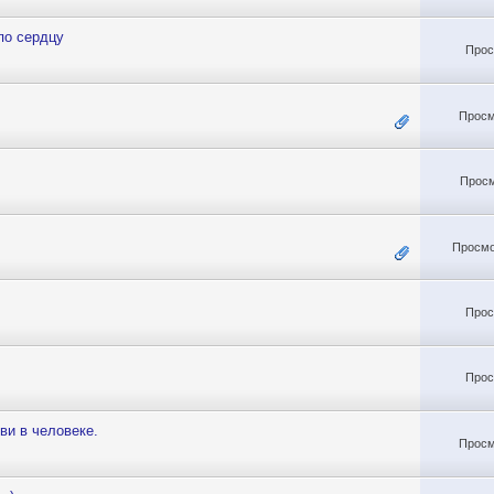
по сердцу
Прос
Просм
Просм
Просмо
Прос
Прос
ви в человеке.
Просм