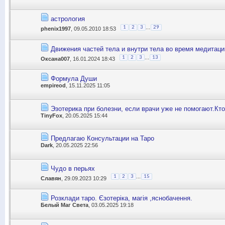
астрология
...
1
2
3
29
phenix1997
, 09.05.2010 18:53
Движения частей тела и внутри тела во время медитаци
...
1
2
3
13
Оксана007
, 16.01.2024 18:43
Формула Души
empireod
, 15.11.2025 11:05
Эзотерика при болезни, если врачи уже не помогают.Кт
TinyFox
, 20.05.2025 15:44
Предлагаю Консультации на Таро
Dark
, 20.05.2025 22:56
Чудо в перьях
...
1
2
3
15
Славян
, 29.09.2023 10:29
Розклади таро. Єзотеріка, магія ,яснобачення.
Белый Маг Света
, 03.05.2025 19:18