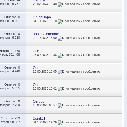
Ответов:
14
Hai7i7y
мотров: 5,777
20.02.2024
13:40
Ответов:
0
Кірілл Таро
мотров: 5,091
31.10.2023
13:10
Ответов:
0
anatoly_efremov
мотров: 6,010
20.10.2023
18:00
Ответов:
1,170
Cвет
тров: 151,408
27.09.2023
19:38
Ответов:
0
Cergoo
мотров: 4,448
15.06.2023
10:05
Ответов:
0
Cergoo
мотров: 5,355
15.06.2023
10:02
Ответов:
0
Cergoo
мотров: 7,769
15.06.2023
09:57
Ответов:
223
Sonik11
отров: 98,587
31.10.2022
14:26