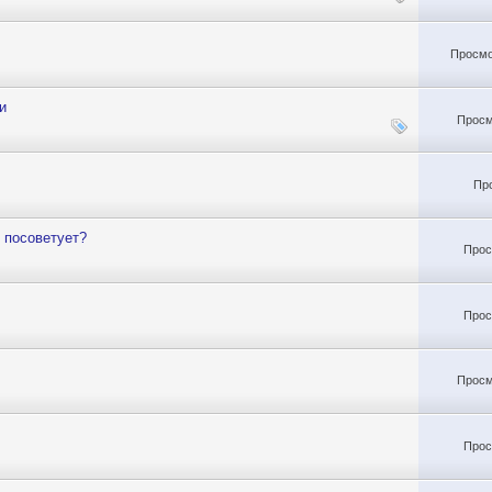
Просмо
и
Просм
Пр
о посоветует?
Прос
Прос
Просм
Прос