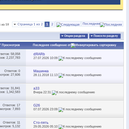
Последняя
Страница 1 из 2
1
2
 из 59
Опции раздела
Поиск по разделу
/
Просмотров
Последнее сообщение от
тветов:
58,058
dЯARb
ов: 2,237,783
27.07.2026
10:09
Ответов:
0
Машинка
отров: 27,606
28.11.2018
11:13
тветов:
31,841
a33
ов: 1,342,583
Вчера
22:31
Ответов:
17
G26
мотров: 7,893
07.07.2026
23:09
Ответов:
11
Сто-пять
мотров: 5,132
29.05.2026
05:10