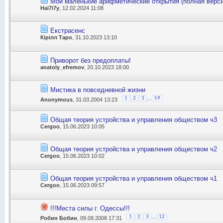
Мои маленькие арифметические открытия (полная верси
Hai7i7y
, 12.02.2024 11:08
Екстрасенс
Кірілл Таро
, 31.10.2023 13:10
Приворот без предоплаты!
anatoly_efremov
, 20.10.2023 18:00
Мистика в повседневной жизни
...
1
2
3
59
Anonymous
, 31.03.2004 13:23
Общая теория устройства и управления обществом ч3
Cergoo
, 15.06.2023 10:05
Общая теория устройства и управления обществом ч2
Cergoo
, 15.06.2023 10:02
Общая теория устройства и управления обществом ч1
Cergoo
, 15.06.2023 09:57
!!!Места силы г. Одессы!!!
...
1
2
3
12
Робин Бобин
, 09.09.2008 17:31