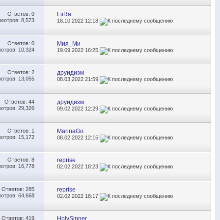
Ответов:
0
LiiRa
мотров: 8,573
18.10.2022
12:18
Ответов:
0
Мия_Ми
отров: 10,324
19.09.2022
16:25
Ответов:
2
друидизм
отров: 13,055
08.03.2022
21:59
Ответов:
44
друидизм
отров: 29,326
09.02.2022
12:29
Ответов:
1
MarinaGo
отров: 15,172
08.02.2022
12:15
Ответов:
8
reprise
отров: 16,778
02.02.2022
18:23
Ответов:
285
reprise
отров: 64,668
02.02.2022
18:17
Ответов:
419
HolySinner