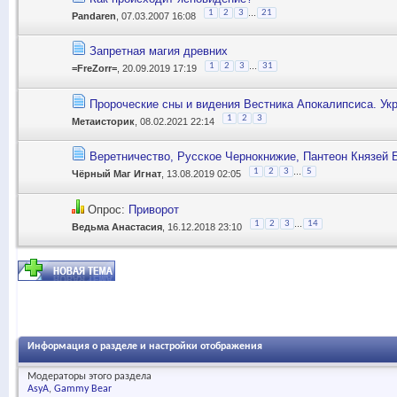
...
1
2
3
21
Pandaren
, 07.03.2007 16:08
Запретная магия древних
...
1
2
3
31
=FreZorr=
, 20.09.2019 17:19
Пророческие сны и видения Вестника Апокалипсиса. Укр
1
2
3
Метаисторик
, 08.02.2021 22:14
Веретничество, Русское Чернокнижие, Пантеон Князей 
...
1
2
3
5
Чёрный Маг Игнат
, 13.08.2019 02:05
Опрос:
Приворот
...
1
2
3
14
Ведьма Анастасия
, 16.12.2018 23:10
Информация о разделе и настройки отображения
Модераторы этого раздела
AsyA
Gammy Bear