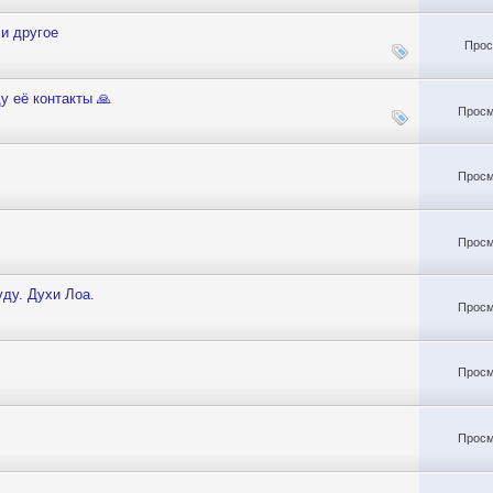
 и другое
Прос
у её контакты 🙏
Просм
Просм
Просм
уду. Духи Лоа.
Просм
Просм
Просм