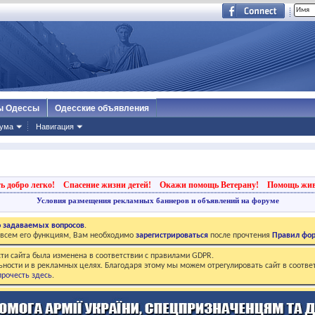
ы Одессы
Одесские объявления
ума
Навигация
ь добро легко!
Спасение жизни детей!
Окажи помощь Ветерану!
Помощь жи
Условия размещения рекламных баннеров и объявлений на форуме
о задаваемых вопросов
.
о всем его функциям, Вам необходимо
зарегистрироваться
после прочтения
Правил фо
ти сайта была изменена в соответствии с правилами GDPR.
ьности и в рекламных целях. Благодаря этому мы можем отрегулировать сайт в соотве
рочесть здесь
.