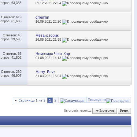
отров: 63,335
09.12.2021
22:04
Ответов:
619
grremlin
отров: 61,685
16.09.2021
22:20
Ответов:
45
Метаисторик
отров: 39,595
26.08.2021
21:55
Ответов:
85
Немезида Чест-Кар
отров: 41,802
01.08.2021
14:13
Ответов:
260
Marry_Bevz
отров: 46,907
31.03.2021
15:04
Последняя
Страница 1 из 2
1
2
Быстрый переход
Эзотерика
Вверх