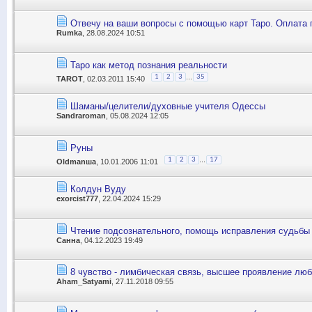
Отвечу на ваши вопросы с помощью карт Таро. Оплата 
Rumka
, 28.08.2024 10:51
Таро как метод познания реальности
...
1
2
3
35
TAROT
, 02.03.2011 15:40
Шаманы/целители/духовные учителя Одессы
Sandraroman
, 05.08.2024 12:05
Руны
...
1
2
3
17
Oldmanша
, 10.01.2006 11:01
Колдун Вуду
exorcist777
, 22.04.2024 15:29
Чтение подсознательного, помощь исправления судьбы
Санна
, 04.12.2023 19:49
8 чувство - лимбическая связь, высшее проявление люб
Aham_Satyami
, 27.11.2018 09:55