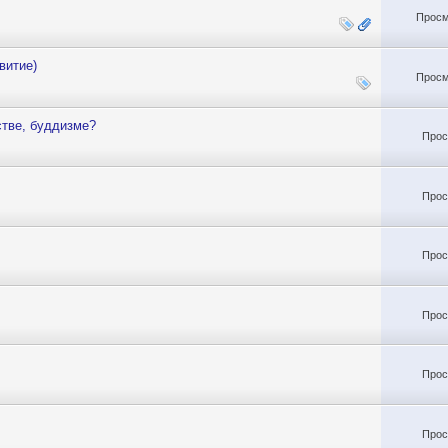
Просм
витие)
Просм
стве, буддизме?
Прос
Прос
Прос
Прос
Прос
Прос