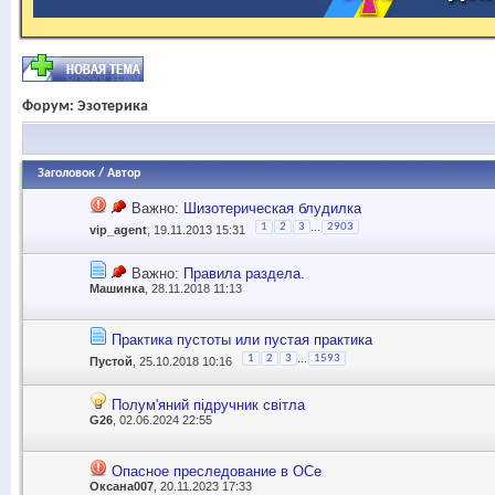
Форум:
Эзотерика
Заголовок
/
Автор
Важно:
Шизотерическая блудилка
...
1
2
3
2903
vip_agent
, 19.11.2013 15:31
Важно:
Правила раздела.
Машинка
, 28.11.2018 11:13
Практика пустоты или пустая практика
...
1
2
3
1593
Пустой
, 25.10.2018 10:16
Полум'яний підручник світла
G26
, 02.06.2024 22:55
Опасное преследование в ОСе
Оксана007
, 20.11.2023 17:33