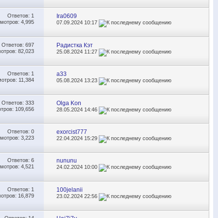
Ответов:
1
Ira0609
мотров: 4,995
07.09.2024
10:17
Ответов:
697
Радистка Кэт
отров: 82,023
25.08.2024
11:27
Ответов:
1
a33
отров: 11,384
05.08.2024
13:23
Ответов:
333
Olga Kon
тров: 109,656
28.05.2024
14:46
Ответов:
0
exorcist777
мотров: 3,223
22.04.2024
15:29
Ответов:
6
nununu
мотров: 4,521
24.02.2024
10:00
Ответов:
1
100jelanii
отров: 16,879
23.02.2024
22:56