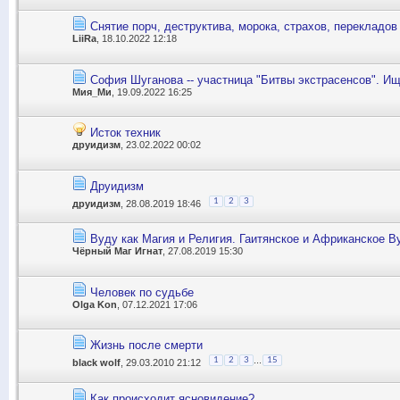
Снятие порч, деструктива, морока, страхов, перекладов
LiiRa
, 18.10.2022 12:18
София Шуганова -- участница "Битвы экстрасенсов". Ищ
Мия_Ми
, 19.09.2022 16:25
Исток техник
друидизм
, 23.02.2022 00:02
Друидизм
1
2
3
друидизм
, 28.08.2019 18:46
Вуду как Магия и Религия. Гаитянское и Африканское В
Чёрный Маг Игнат
, 27.08.2019 15:30
Человек по судьбе
Olga Kon
, 07.12.2021 17:06
Жизнь после смерти
...
1
2
3
15
black wolf
, 29.03.2010 21:12
Как происходит ясновидение?