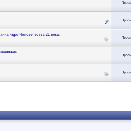
Просм
Просм
аина ядро Человечества 21 века.
Просм
Бесовских
Просм
Просм