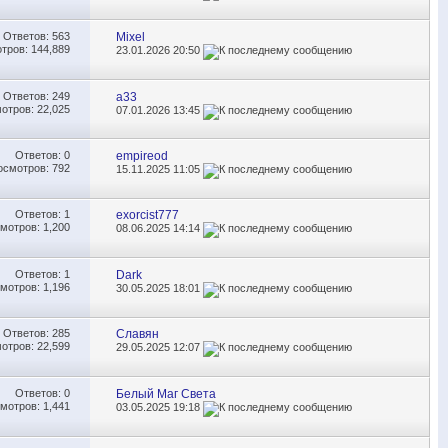
Ответов:
563
Mixel
тров: 144,889
23.01.2026
20:50
Ответов:
249
a33
отров: 22,025
07.01.2026
13:45
Ответов:
0
empireod
осмотров: 792
15.11.2025
11:05
Ответов:
1
exorcist777
мотров: 1,200
08.06.2025
14:14
Ответов:
1
Dark
мотров: 1,196
30.05.2025
18:01
Ответов:
285
Славян
отров: 22,599
29.05.2025
12:07
Ответов:
0
Белый Маг Света
мотров: 1,441
03.05.2025
19:18