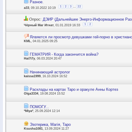
Разное.
...
1
2
3
22
a33
, 09.10.2022 10:19
Опрос:
ДЭИР (Дальнейшее Энерго-Информационное Раз
1
2
Чёрный Маг Игнат
, 01.01.2019 16:33
Ялвяется ли просмотр девушками гей-порно в христиан
KML
, 04.01.2025 09:25
ГЕМАТРИЯ - Когда закончится война?
Hai7i7y
, 06.03.2024 20:47
Начинающий астролог
kaissa1999
, 16.10.2024 16:52
Расклады на картах Таро и оракуле Анны Кортез
Olga3334
, 19.08.2024 15:52
ПОМОГУ...
*Miya*
, 25.09.2024 12:14
Эзотерика, Магія, Таро
Ksusha1081
, 13.09.2024 11:27