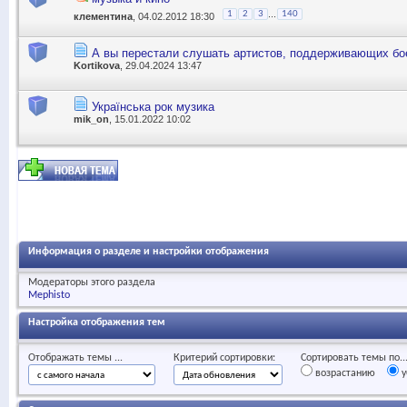
...
1
2
3
140
клементина
, 04.02.2012 18:30
А вы перестали слушать артистов, поддерживающих бо
Kortikova
, 29.04.2024 13:47
Українська рок музика
mik_on
, 15.01.2022 10:02
Информация о разделе и настройки отображения
Модераторы этого раздела
Mephisto
Настройка отображения тем
Отображать темы ...
Критерий сортировки:
Сортировать темы по..
возрастанию
у