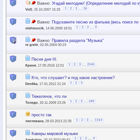
Важно:
Угадай мелодию! (Определение мелодий по ку
...
1
2
3
36
VnD
, 25.10.2007 15:25
Важно:
Подскажите песню из фильма (весь поиск по 
...
1
2
3
9
olehmurzik
, 14.06.2009 18:51
Важно:
Правила раздела "Музыка"
re greth
, 02.05.2004 00:23
Песня дня III.
...
1
2
3
2545
Криня
, 17.05.2016 12:01
Кто, что слушает? и под какое настроение?
1
2
3
Den6ka
, 17.01.2012 21:24
Тяжелячок, что ли
...
1
2
3
690
Толедо
, 20.11.2009 23:26
просто так
...
1
2
3
1154
лентивана
, 28.03.2013 22:35
Каверы мировой музыки
...
1
2
3
9
Amdukias
, 20.10.2022 00:42