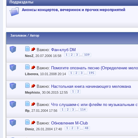
Подразделы
Анонсы концертов, вечеринок и прочих мероприятий
Заголовок
/
Автор
Важно:
Фан-клуб DM
...
1
2
3
109
NeoZ
, 20.07.2006 16:58
Важно:
Помогите опознать песню (Определение мелод
...
1
2
3
195
Liberera
, 10.01.2008 20:14
Важно:
Настольная книга начинающего меломана
1
2
Mephisto
, 30.06.2015 12:55
Важно:
Что слушаем-с или флейм по музыкальным 
...
1
2
3
114
Яр
, 27.01.2004 17:56
Важно:
Обновления M-Club
...
1
2
3
48
Dimiz
, 26.01.2004 17:40