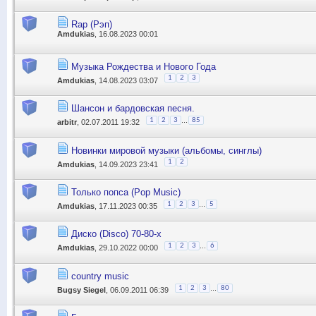
Rap (Рэп)
Amdukias
, 16.08.2023 00:01
Музыка Рождества и Нового Года
1
2
3
Amdukias
, 14.08.2023 03:07
Шансон и бардовская песня.
...
1
2
3
85
arbitr
, 02.07.2011 19:32
Новинки мировой музыки (альбомы, синглы)
1
2
Amdukias
, 14.09.2023 23:41
Только попса (Pop Music)
...
1
2
3
5
Amdukias
, 17.11.2023 00:35
Диско (Disco) 70-80-х
...
1
2
3
6
Amdukias
, 29.10.2022 00:00
country music
...
1
2
3
80
Bugsy Siegel
, 06.09.2011 06:39