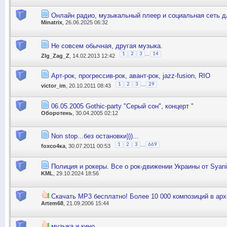
Онлайн радио, музыкальный плеер и социальная сеть д
Minatrix
, 26.06.2025 06:32
Не совсем обычная, другая музыка.
...
1
2
3
14
ZIg_Zag_Z
, 14.02.2013 12:42
Арт-рок, прогрессив-рок, авант-рок, jazz-fusion, RIO
...
1
2
3
29
victor_im
, 20.10.2011 08:43
06.05.2005 Gothic-party "Серый сон", концерт "
Оборотень
, 30.04.2005 02:12
Non stop...без остановки)))...
...
1
2
3
669
foxсо4ка
, 30.07.2011 00:53
Полиция и рокеры. Все о рок-движении Украины от Syanif
KML
, 29.10.2024 18:56
Скачать MP3 бесплатно! Более 10 000 композиций в ар
Artem68
, 21.09.2006 15:44
музыка и кино