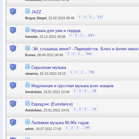
JAZZ
...
1
2
3
511
Bugsy Siegel
, 22.02.2015 08:45
Музыка для ума и сердца.
...
1
2
3
824
freeride
, 23.12.2010 18:06
-Эй, слышишь меня? - Перекрёсток. Блюз и более никог
...
1
2
3
300
Бэлка
, 08.04.2011 00:40
Серьезная музыка
...
1
2
3
796
vieanna
, 26.10.2010 23:15
Медленная и грустная музыка всех жанров
...
1
2
3
18
Amdukias
, 23.01.2022 22:44
Евродэнс (Eurodance)
...
1
2
3
13
Amdukias
, 23.01.2022 14:01
Любимая музыка 80-90х годов.
...
1
2
3
195
arbitr
, 18.07.2011 17:42