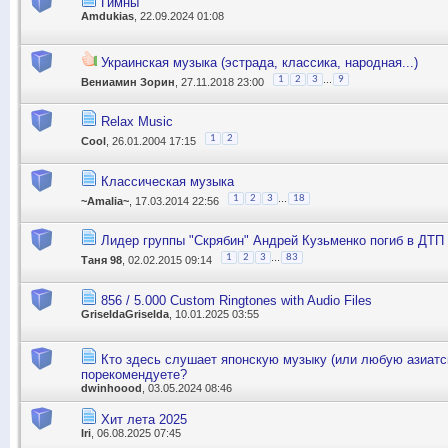
Гимны
Amdukias
, 22.09.2024 01:08
Украинская музыка (эстрада, классика, народная...)
...
1
2
3
9
Вениамин Зорин
, 27.11.2018 23:00
Relax Music
1
2
Cool
, 26.01.2004 17:15
Классическая музыка
...
1
2
3
18
~Amalia~
, 17.03.2014 22:56
Лидер группы "Скрябин" Андрей Кузьменко погиб в ДТП
...
1
2
3
83
Таня 98
, 02.02.2015 09:14
856 / 5.000 Custom Ringtones with Audio Files
GriseldaGriselda
, 10.01.2025 03:55
Кто здесь слушает японскую музыку (или любую азиатс
порекомендуете?
dwinhoood
, 03.05.2024 08:46
Хит лета 2025
Iri
, 06.08.2025 07:45