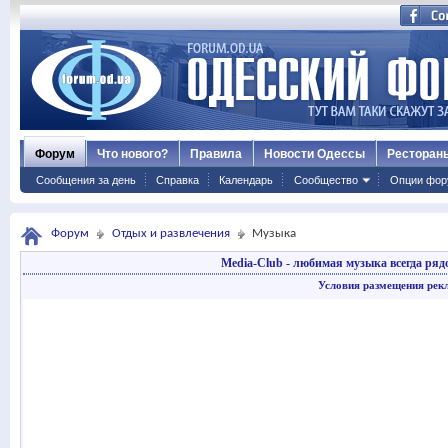
Форум
Что нового?
Правила
Новости Одессы
Ресторан
Сообщения за день
Справка
Календарь
Сообщество
Опции фор
Форум
Отдых и развлечения
Музыка
Media-Club - любимая музыка всегда ряд
Условия размещения рек