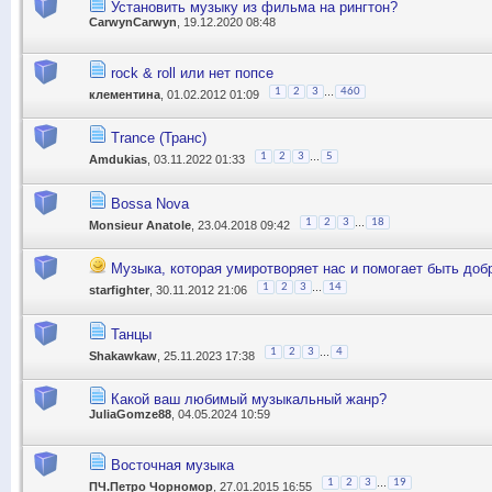
Установить музыку из фильма на рингтон?
CarwynCarwyn
, 19.12.2020 08:48
rock & roll или нет попсе
...
1
2
3
460
клементина
, 01.02.2012 01:09
Trance (Транс)
...
1
2
3
5
Amdukias
, 03.11.2022 01:33
Bossa Nova
...
1
2
3
18
Monsieur Anatole
, 23.04.2018 09:42
Музыка, которая умиротворяет нас и помогает быть доб
...
1
2
3
14
starfighter
, 30.11.2012 21:06
Танцы
...
1
2
3
4
Shakawkaw
, 25.11.2023 17:38
Какой ваш любимый музыкальный жанр?
JuliaGomze88
, 04.05.2024 10:59
Восточная музыка
...
1
2
3
19
ПЧ.Петро Чорномор
, 27.01.2015 16:55