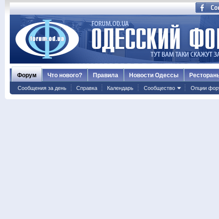
Форум
Что нового?
Правила
Новости Одессы
Ресторан
Сообщения за день
Справка
Календарь
Сообщество
Опции фор