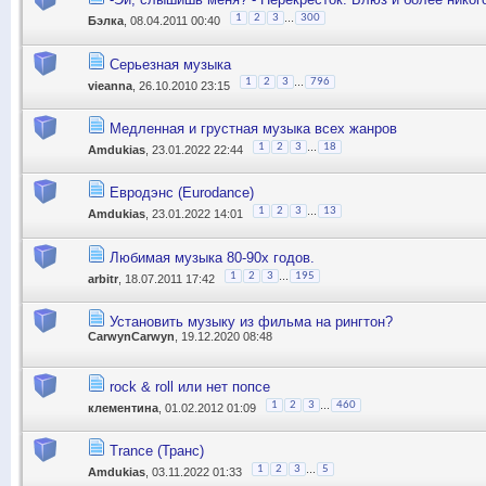
...
1
2
3
300
Бэлка
, 08.04.2011 00:40
Серьезная музыка
...
1
2
3
796
vieanna
, 26.10.2010 23:15
Медленная и грустная музыка всех жанров
...
1
2
3
18
Amdukias
, 23.01.2022 22:44
Евродэнс (Eurodance)
...
1
2
3
13
Amdukias
, 23.01.2022 14:01
Любимая музыка 80-90х годов.
...
1
2
3
195
arbitr
, 18.07.2011 17:42
Установить музыку из фильма на рингтон?
CarwynCarwyn
, 19.12.2020 08:48
rock & roll или нет попсе
...
1
2
3
460
клементина
, 01.02.2012 01:09
Trance (Транс)
...
1
2
3
5
Amdukias
, 03.11.2022 01:33