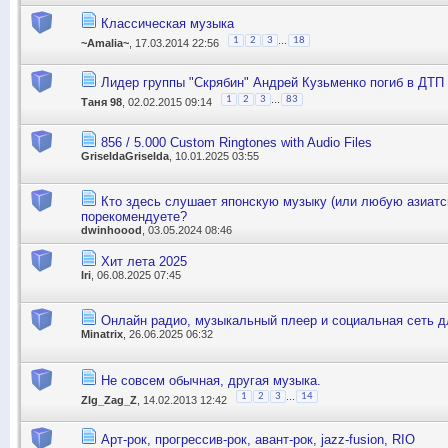
Классическая музыка
...
1
2
3
18
~Amalia~
, 17.03.2014 22:56
Лидер группы "Скрябин" Андрей Кузьменко погиб в ДТП
...
1
2
3
83
Таня 98
, 02.02.2015 09:14
856 / 5.000 Custom Ringtones with Audio Files
GriseldaGriselda
, 10.01.2025 03:55
Кто здесь слушает японскую музыку (или любую азиатс
порекомендуете?
dwinhoood
, 03.05.2024 08:46
Хит лета 2025
Iri
, 06.08.2025 07:45
Онлайн радио, музыкальный плеер и социальная сеть д
Minatrix
, 26.06.2025 06:32
Не совсем обычная, другая музыка.
...
1
2
3
14
ZIg_Zag_Z
, 14.02.2013 12:42
Арт-рок, прогрессив-рок, авант-рок, jazz-fusion, RIO