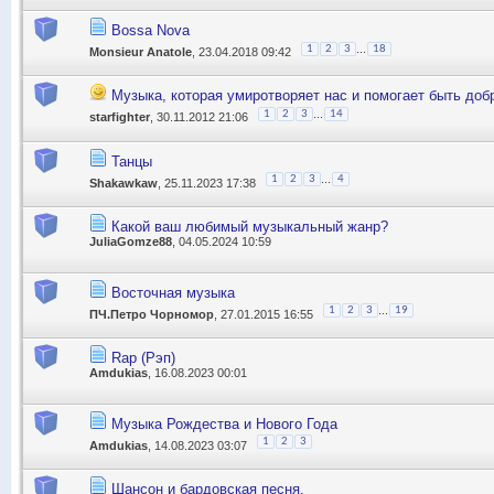
Bossa Nova
...
1
2
3
18
Monsieur Anatole
, 23.04.2018 09:42
Музыка, которая умиротворяет нас и помогает быть доб
...
1
2
3
14
starfighter
, 30.11.2012 21:06
Танцы
...
1
2
3
4
Shakawkaw
, 25.11.2023 17:38
Какой ваш любимый музыкальный жанр?
JuliaGomze88
, 04.05.2024 10:59
Восточная музыка
...
1
2
3
19
ПЧ.Петро Чорномор
, 27.01.2015 16:55
Rap (Рэп)
Amdukias
, 16.08.2023 00:01
Музыка Рождества и Нового Года
1
2
3
Amdukias
, 14.08.2023 03:07
Шансон и бардовская песня.