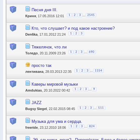
Песня дня III.
...
1
2
3
2545
Криня
, 17.05.2016 12:01
Кто, что слушает? и под какое настроение?
1
2
3
Den6ka
, 17.01.2012 21:24
Тяжелячок, что ли
...
1
2
3
690
Толедо
, 20.11.2009 23:26
просто так
...
1
2
3
1154
лентивана
, 28.03.2013 22:35
Каверы мировой музыки
...
1
2
3
9
Amdukias
, 20.10.2022 00:42
JAZZ
...
1
2
3
511
Bugsy Siegel
, 22.02.2015 08:45
Музыка для ума и сердца.
...
1
2
3
824
freeride
, 23.12.2010 18:06
-Эй, слышишь меня? - Перекрёсток. Блюз и более никог