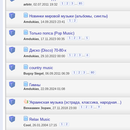
...
1
2
3
85
arbitr
, 02.07.2011 19:32
Новинки мировой музыки (альбомы, синглы)
1
2
Amdukias
, 14.09.2023 23:41
Только попса (Pop Music)
...
1
2
3
5
Amdukias
, 17.11.2023 00:35
Диско (Disco) 70-80-х
...
1
2
3
6
Amdukias
, 29.10.2022 00:00
country music
...
1
2
3
80
Bugsy Siegel
, 06.09.2011 06:39
Гимны
Amdukias
, 22.09.2024 01:08
Украинская музыка (эстрада, классика, народная...)
...
1
2
3
9
Вениамин Зорин
, 27.11.2018 23:00
Relax Music
1
2
Cool
, 26.01.2004 17:15