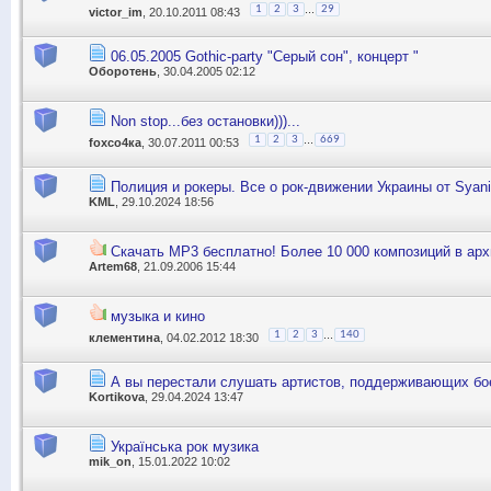
...
1
2
3
29
victor_im
, 20.10.2011 08:43
06.05.2005 Gothic-party "Серый сон", концерт "
Оборотень
, 30.04.2005 02:12
Non stop...без остановки)))...
...
1
2
3
669
foxсо4ка
, 30.07.2011 00:53
Полиция и рокеры. Все о рок-движении Украины от Syanif
KML
, 29.10.2024 18:56
Скачать MP3 бесплатно! Более 10 000 композиций в ар
Artem68
, 21.09.2006 15:44
музыка и кино
...
1
2
3
140
клементина
, 04.02.2012 18:30
А вы перестали слушать артистов, поддерживающих бо
Kortikova
, 29.04.2024 13:47
Українська рок музика
mik_on
, 15.01.2022 10:02