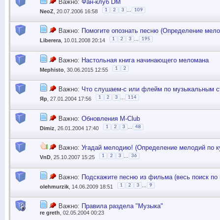
Важно:
Фан-клуб DM
...
1
2
3
109
NeoZ
, 20.07.2006 16:58
Важно:
Помогите опознать песню (Определение мелод
...
1
2
3
195
Liberera
, 10.01.2008 20:14
Важно:
Настольная книга начинающего меломана
1
2
Mephisto
, 30.06.2015 12:55
Важно:
Что слушаем-с или флейм по музыкальным 
...
1
2
3
114
Яр
, 27.01.2004 17:56
Важно:
Обновления M-Club
...
1
2
3
48
Dimiz
, 26.01.2004 17:40
Важно:
Угадай мелодию! (Определение мелодий по ку
...
1
2
3
36
VnD
, 25.10.2007 15:25
Важно:
Подскажите песню из фильма (весь поиск по 
...
1
2
3
9
olehmurzik
, 14.06.2009 18:51
Важно:
Правила раздела "Музыка"
re greth
, 02.05.2004 00:23