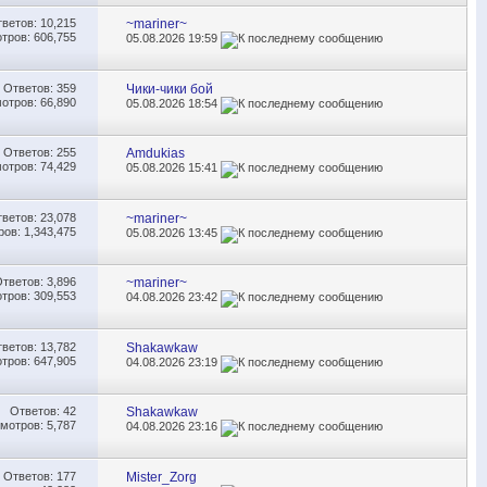
тветов:
10,215
~mariner~
тров: 606,755
05.08.2026
19:59
Ответов:
359
Чики-чики бой
отров: 66,890
05.08.2026
18:54
Ответов:
255
Amdukias
отров: 74,429
05.08.2026
15:41
тветов:
23,078
~mariner~
ов: 1,343,475
05.08.2026
13:45
Ответов:
3,896
~mariner~
тров: 309,553
04.08.2026
23:42
тветов:
13,782
Shakawkaw
тров: 647,905
04.08.2026
23:19
Ответов:
42
Shakawkaw
мотров: 5,787
04.08.2026
23:16
Ответов:
177
Mister_Zorg