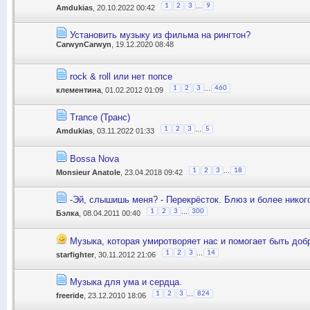
...
1
2
3
9
Amdukias
, 20.10.2022 00:42
Установить музыку из фильма на рингтон?
CarwynCarwyn
, 19.12.2020 08:48
rock & roll или нет попсе
...
1
2
3
460
клементина
, 01.02.2012 01:09
Trance (Транс)
...
1
2
3
5
Amdukias
, 03.11.2022 01:33
Bossa Nova
...
1
2
3
18
Monsieur Anatole
, 23.04.2018 09:42
-Эй, слышишь меня? - Перекрёсток. Блюз и более никог
...
1
2
3
300
Бэлка
, 08.04.2011 00:40
Музыка, которая умиротворяет нас и помогает быть доб
...
1
2
3
14
starfighter
, 30.11.2012 21:06
Музыка для ума и сердца.
...
1
2
3
824
freeride
, 23.12.2010 18:06