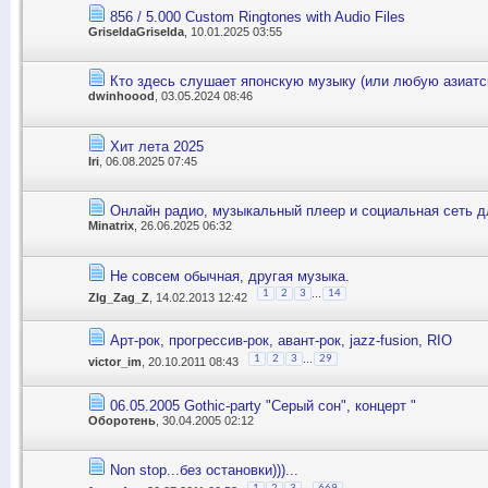
856 / 5.000 Custom Ringtones with Audio Files
GriseldaGriselda
, 10.01.2025 03:55
Кто здесь слушает японскую музыку (или любую азиатс
dwinhoood
, 03.05.2024 08:46
Хит лета 2025
Iri
, 06.08.2025 07:45
Онлайн радио, музыкальный плеер и социальная сеть д
Minatrix
, 26.06.2025 06:32
Не совсем обычная, другая музыка.
...
1
2
3
14
ZIg_Zag_Z
, 14.02.2013 12:42
Арт-рок, прогрессив-рок, авант-рок, jazz-fusion, RIO
...
1
2
3
29
victor_im
, 20.10.2011 08:43
06.05.2005 Gothic-party "Серый сон", концерт "
Оборотень
, 30.04.2005 02:12
Non stop...без остановки)))...
...