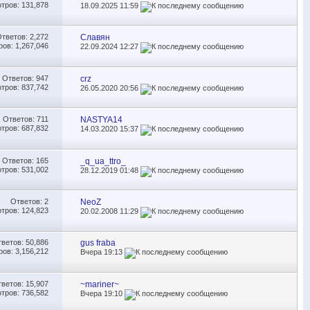
тров: 131,878
18.09.2025
11:59
Ответов:
2,272
Славян
ов: 1,267,046
22.09.2024
12:27
Ответов:
947
crz
тров: 837,742
26.05.2020
20:56
Ответов:
711
NASTYA14
тров: 687,832
14.03.2020
15:37
Ответов:
165
_q_ua_ttro_
тров: 531,002
28.12.2019
01:48
Ответов:
2
NeoZ
тров: 124,823
20.02.2008
11:29
тветов:
50,886
gus fraba
ов: 3,156,212
Вчера
19:13
тветов:
15,907
~mariner~
тров: 736,582
Вчера
19:10