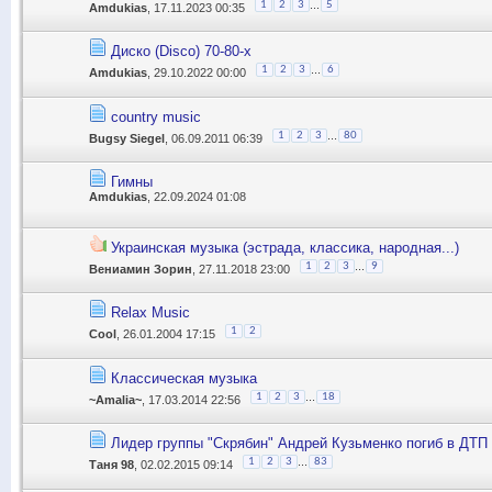
...
1
2
3
5
Amdukias
, 17.11.2023 00:35
Диско (Disco) 70-80-х
...
1
2
3
6
Amdukias
, 29.10.2022 00:00
country music
...
1
2
3
80
Bugsy Siegel
, 06.09.2011 06:39
Гимны
Amdukias
, 22.09.2024 01:08
Украинская музыка (эстрада, классика, народная...)
...
1
2
3
9
Вениамин Зорин
, 27.11.2018 23:00
Relax Music
1
2
Cool
, 26.01.2004 17:15
Классическая музыка
...
1
2
3
18
~Amalia~
, 17.03.2014 22:56
Лидер группы "Скрябин" Андрей Кузьменко погиб в ДТП
...
1
2
3
83
Таня 98
, 02.02.2015 09:14