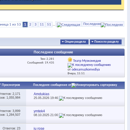
Последняя
аница 1 из 53
1
2
3
11
51
...
Опции раздела
Поиск по разделу
Последнее сообщение
Тем: 2,281
Театр Музкомедия
Сообщений: 19,435
от
odesamuzkomediya
Вчера,
15:51
/
Просмотров
Последнее сообщение от
Ответов:
2,171
Amdukias
ов: 1,055,984
25.05.2026
19:46
Ответов:
3,899
ymtek4
ов: 1,284,507
08.10.2025
21:00
Ответов:
23
iu rose