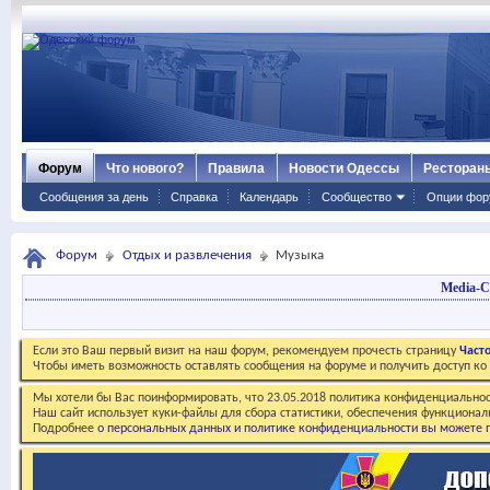
Форум
Что нового?
Правила
Новости Одессы
Ресторан
Сообщения за день
Справка
Календарь
Сообщество
Опции фор
Форум
Отдых и развлечения
Музыка
Media-C
Если это Ваш первый визит на наш форум, рекомендуем прочесть страницу
Част
Чтобы иметь возможность оставлять сообщения на форуме и получить доступ к
Мы хотели бы Вас поинформировать, что 23.05.2018 политика конфиденциальнос
Наш сайт использует куки-файлы для сбора статистики, обеспечения функционал
Подробнее
о персональных данных и политике конфиденциальности вы можете п