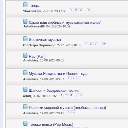
Танцы
...
1
2
3
4
Shakawkaw
, 25.11.2023 17:38
Какой ваш любимый музыкальный жанр?
JuliaGomze88
, 04.05.2024 10:59
Восточная музыка
...
1
2
3
19
ПЧ.Петро Чорномор
, 27.01.2015 16:55
Rap (Рэп)
Amdukias
, 16.08.2023 00:01
Музыка Рождества и Нового Года
1
2
3
Amdukias
, 14.08.2023 03:07
Шансон и бардовская песня.
...
1
2
3
85
arbitr
, 02.07.2011 19:32
Новинки мировой музыки (альбомы, синглы)
1
2
Amdukias
, 14.09.2023 23:41
Только попса (Pop Music)