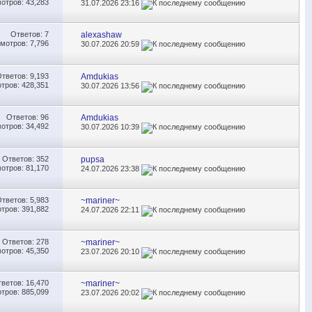
отров: 43,283
31.07.2026
23:16
Ответов:
7
alexashaw
мотров: 7,796
30.07.2026
20:59
Ответов:
9,193
Amdukias
тров: 428,351
30.07.2026
13:56
Ответов:
96
Amdukias
отров: 34,492
30.07.2026
10:39
Ответов:
352
pupsa
отров: 81,170
24.07.2026
23:38
Ответов:
5,983
~mariner~
тров: 391,882
24.07.2026
22:11
Ответов:
278
~mariner~
отров: 45,350
23.07.2026
20:10
тветов:
16,470
~mariner~
тров: 885,099
23.07.2026
20:02