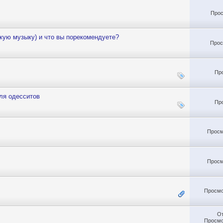
Прос
кую музыку) и что вы порекомендуете?
Прос
Пр
ля одесситов
Пр
Просм
Просм
Просмо
О
Просмо