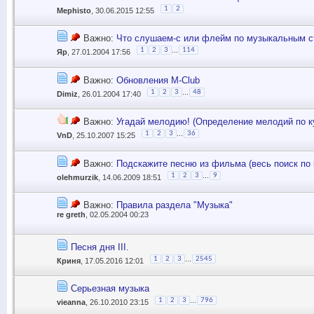
1
2
Mephisto
, 30.06.2015 12:55
Важно:
Что слушаем-с или флейм по музыкальным 
...
1
2
3
114
Яр
, 27.01.2004 17:56
Важно:
Обновления M-Club
...
1
2
3
48
Dimiz
, 26.01.2004 17:40
Важно:
Угадай мелодию! (Определение мелодий по ку
...
1
2
3
36
VnD
, 25.10.2007 15:25
Важно:
Подскажите песню из фильма (весь поиск по 
...
1
2
3
9
olehmurzik
, 14.06.2009 18:51
Важно:
Правила раздела "Музыка"
re greth
, 02.05.2004 00:23
Песня дня III.
...
1
2
3
2545
Криня
, 17.05.2016 12:01
Серьезная музыка
...
1
2
3
796
vieanna
, 26.10.2010 23:15