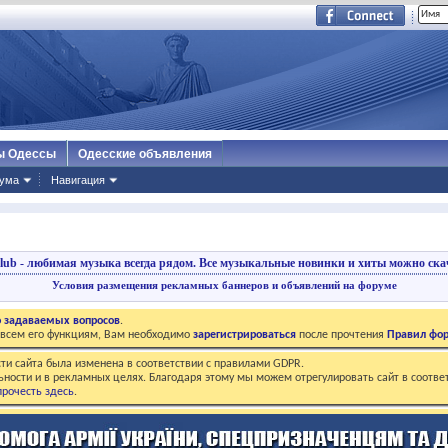
ы Одессы
Одесские объявления
ума
Навигация
lub - любимая музыка всегда рядом.
Все музыкальные новинки и хиты можно скач
Условия размещения рекламных баннеров и объявлений на форуме
о задаваемых вопросов
.
о всем его функциям, Вам необходимо
зарегистрироваться
после прочтения
Правил фо
ти сайта была изменена в соответствии с правилами GDPR.
ьности и в рекламных целях. Благодаря этому мы можем отрегулировать сайт в соотве
рочесть здесь
.