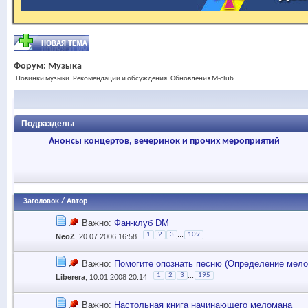
Форум:
Музыка
Новинки музыки. Рекомендации и обсуждения. Обновления M-club.
Подразделы
Анонсы концертов, вечеринок и прочих мероприятий
Заголовок
/
Автор
Важно:
Фан-клуб DM
...
1
2
3
109
NeoZ
, 20.07.2006 16:58
Важно:
Помогите опознать песню (Определение мелод
...
1
2
3
195
Liberera
, 10.01.2008 20:14
Важно:
Настольная книга начинающего меломана