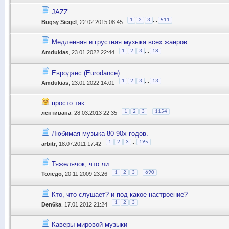
JAZZ
...
1
2
3
511
Bugsy Siegel
, 22.02.2015 08:45
Медленная и грустная музыка всех жанров
...
1
2
3
18
Amdukias
, 23.01.2022 22:44
Евродэнс (Eurodance)
...
1
2
3
13
Amdukias
, 23.01.2022 14:01
просто так
...
1
2
3
1154
лентивана
, 28.03.2013 22:35
Любимая музыка 80-90х годов.
...
1
2
3
195
arbitr
, 18.07.2011 17:42
Тяжелячок, что ли
...
1
2
3
690
Толедо
, 20.11.2009 23:26
Кто, что слушает? и под какое настроение?
1
2
3
Den6ka
, 17.01.2012 21:24
Каверы мировой музыки