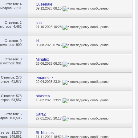
Ответов:
4
Queenale
мотров: 2,211
09.12.2025
08:15
Ответов:
2
susi
мотров: 4,462
21.10.2025
10:28
Ответов:
0
Iri
осмотров: 900
06.08.2025
07:45
Ответов:
0
Minatrix
осмотров: 901
26.06.2025
06:32
Ответов:
276
~mariner~
отров: 41,677
22.04.2025
23:04
Ответов:
578
blacktea
отров: 63,557
15.02.2025
23:21
Ответов:
5
SaraZ
тров: 100,505
27.01.2025
20:17
тветов:
13,378
St. Nicolas
тров: 348,861
11.11.2024
18:52