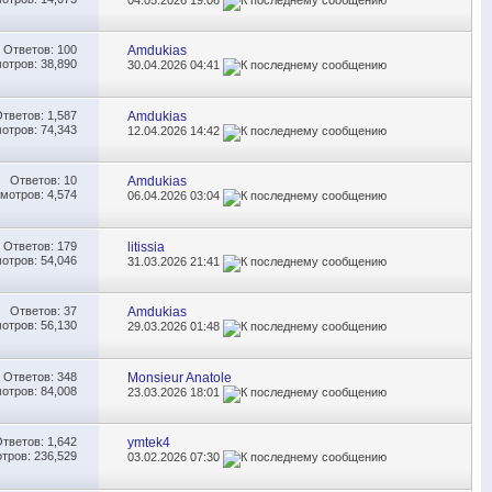
Ответов:
100
Amdukias
отров: 38,890
30.04.2026
04:41
Ответов:
1,587
Amdukias
отров: 74,343
12.04.2026
14:42
Ответов:
10
Amdukias
мотров: 4,574
06.04.2026
03:04
Ответов:
179
litissia
отров: 54,046
31.03.2026
21:41
Ответов:
37
Amdukias
отров: 56,130
29.03.2026
01:48
Ответов:
348
Monsieur Anatole
отров: 84,008
23.03.2026
18:01
Ответов:
1,642
ymtek4
тров: 236,529
03.02.2026
07:30