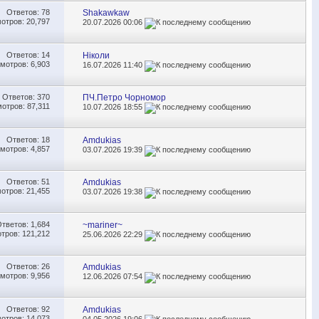
Ответов:
78
Shakawkaw
отров: 20,797
20.07.2026
00:06
Ответов:
14
Ніколи
мотров: 6,903
16.07.2026
11:40
Ответов:
370
ПЧ.Петро Чорномор
отров: 87,311
10.07.2026
18:55
Ответов:
18
Amdukias
мотров: 4,857
03.07.2026
19:39
Ответов:
51
Amdukias
отров: 21,455
03.07.2026
19:38
Ответов:
1,684
~mariner~
тров: 121,212
25.06.2026
22:29
Ответов:
26
Amdukias
мотров: 9,956
12.06.2026
07:54
Ответов:
92
Amdukias
отров: 14,073
04.05.2026
19:06