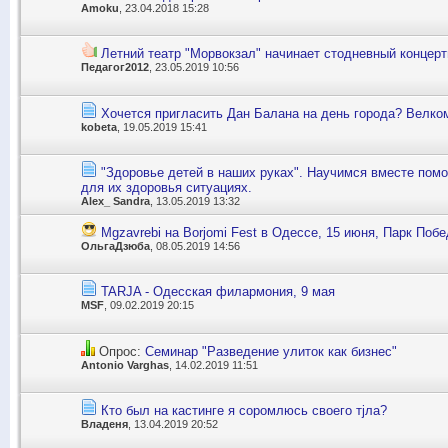
Amoku
, 23.04.2018 15:28
Летний театр "Морвокзал" начинает стодневный концер
Педагог2012
, 23.05.2019 10:56
Хочется пригласить Дан Балана на день города? Велком
kobeta
, 19.05.2019 15:41
"Здоровье детей в наших руках". Научимся вместе помо
для их здоровья ситуациях.
Alex_ Sandra
, 13.05.2019 13:32
Mgzavrebі на Borjomi Fest в Одессе, 15 июня, Парк Поб
ОльгаДзюба
, 08.05.2019 14:56
TARJA - Одесская филармония, 9 мая
MSF
, 09.02.2019 20:15
Опрос:
Семинар "Разведение улиток как бизнес"
Antonio Varghas
, 14.02.2019 11:51
Кто был на кастинге я соромлюсь своего тjла?
Владеня
, 13.04.2019 20:52