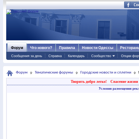
Форум
Что нового?
Правила
Новости Одессы
Ресторан
Сообщения за день
Справка
Календарь
Сообщество
Опции фор
Форум
Тематические форумы
Городские новости и сплетни
Творить добро легко!
Спасение жизни 
Условия размещения рек