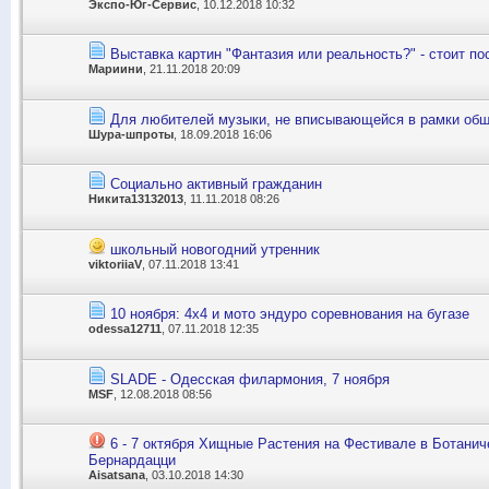
Экспо-Юг-Сервис
, 10.12.2018 10:32
Выставка картин "Фантазия или реальность?" - стоит по
Мариини
, 21.11.2018 20:09
Для любителей музыки, не вписывающейся в рамки общ
Шура-шпроты
, 18.09.2018 16:06
Социально активный гражданин
Никита13132013
, 11.11.2018 08:26
школьный новогодний утренник
viktoriiaV
, 07.11.2018 13:41
10 ноября: 4x4 и мото эндуро соревнования на бугазе
odessa12711
, 07.11.2018 12:35
SLADE - Одесская филармония, 7 ноября
MSF
, 12.08.2018 08:56
6 - 7 октября Хищные Растения на Фестивале в Ботанич
Бернардацци
Aisatsana
, 03.10.2018 14:30