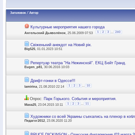
Заголовок
/
Автор
Культурные мероприятия нашего города
...
1
2
3
260
Ангельский Дьяволёнок
, 25.06.2009 07:53
Свіженький анекдот на Новий рік.
Big525
, 01.01.2023 10:51
Репертуар театра "На Нежинской". ЕКЦ Бейт Гранд.
Eugen_p81
, 30.06.2016 10:03
Дрифт-гонки в Одессе!!!
...
1
2
3
10
lamirina
, 21.08.2010 22:14
Опрос:
Парк Горького. События и мероприятия.
...
1
2
3
11
Маха25
, 23.04.2015 10:11
Художники со всей Украины съехались на пленэр в коб
Педагог2012
, 23.06.2020 11:20
BRUCE DICKINSON - Одесская филармония (03 марта 2