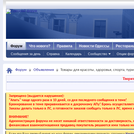
Форум
Что нового?
Правила
Новости Одессы
Ресторан
Сообщения за день
Справка
Календарь
Сообщество
Опции фор
Форум
Объявления
Товары для красоты, здоровья, спорта, тур
Творит
Запрещено (выдается нарушение):
"Апать" чаще одного раза в 10 дней, со дня последнего сообщения в теме!
Бронирование в теме приравнивается к досрочному АПу! Бронь осуществляе
Заказы делать только в ЛС, о готовности заказов сообщать только в ЛС, время
ВНИМАНИЕ!
Администрация форума не несет никакой ответственности за достоверность, к
финансовые взаимоотношения продавец-покупатель решаются ими только ме