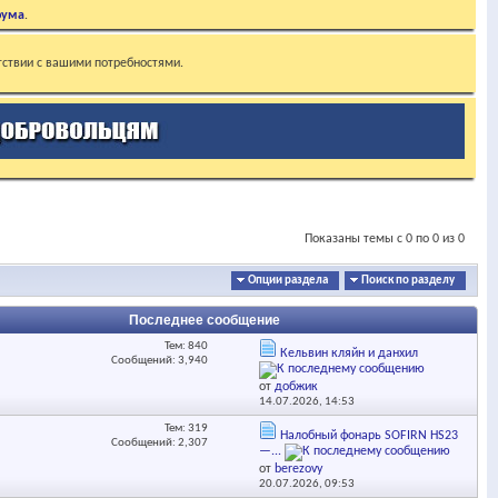
рума
.
тствии с вашими потребностями.
Показаны темы с 0 по 0 из 0
Опции раздела
Поиск по разделу
Последнее сообщение
Тем: 840
Кельвин кляйн и данхил
Сообщений: 3,940
от
добжик
14.07.2026,
14:53
Тем: 319
Налобный фонарь SOFIRN HS23
Сообщений: 2,307
—...
от
berezovy
20.07.2026,
09:53