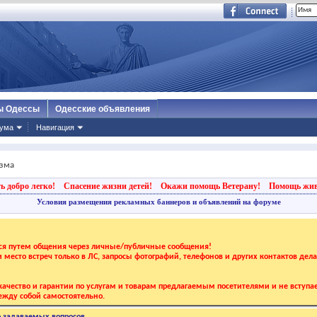
ы Одессы
Одесские объявления
ума
Навигация
изма
ь добро легко!
Спасение жизни детей!
Окажи помощь Ветерану!
Помощь жи
Условия размещения рекламных баннеров и объявлений на форуме
тся путем общения через личные/публичные сообщения!
 и место встреч только в ЛС, запросы фотографий, телефонов и других контактов дел
ачество и гарантии по услугам и товарам предлагаемым посетителями и не вступае
жду собой самостоятельно.