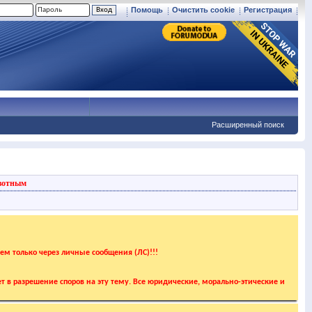
Помощь
Очистить cookie
Регистрация
Расширенный поиск
вотным
аем только через личные сообщения (ЛС)!!!
т в разрешение споров на эту тему. Все юридические, морально-этические и