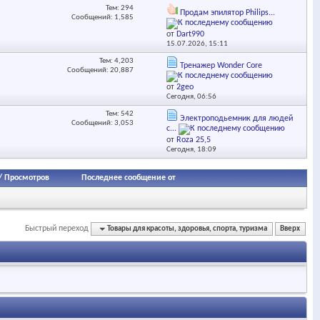
Тем: 294
Продам эпилятор Philips...
Сообщений: 1,585
от
Dart990
15.07.2026,
15:11
Тем: 4,203
Тренажер Wonder Core
Сообщений: 20,887
от
2geo
Сегодня,
06:56
Тем: 542
Электроподьемник для людей
Сообщений: 3,053
с...
от
Roza 25,5
Сегодня,
18:09
/
Просмотров
Последнее сообщение от
Быстрый переход
Товары для красоты, здоровья, спорта, туризма
Вверх