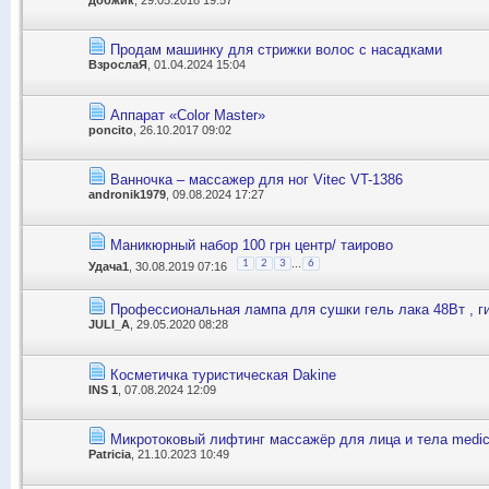
Продам машинку для стрижки волос с насадками
ВзрослаЯ
, 01.04.2024 15:04
Аппарат «Color Master»
poncito
, 26.10.2017 09:02
Ванночка – массажер для ног Vitec VT-1386
andronik1979
, 09.08.2024 17:27
Маникюрный набор 100 грн центр/ таирово
...
1
2
3
6
Удача1
, 30.08.2019 07:16
Профессиональная лампа для сушки гель лака 48Вт , ги
JULI_A
, 29.05.2020 08:28
Косметичка туристическая Dakine
INS 1
, 07.08.2024 12:09
Микротоковый лифтинг массажёр для лица и тела medi
Patricia
, 21.10.2023 10:49