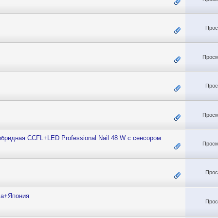
Прос
Просм
Прос
Просм
бридная CCFL+LED Professional Nail 48 W с сенсором
Просм
Прос
ca+Япония
Прос