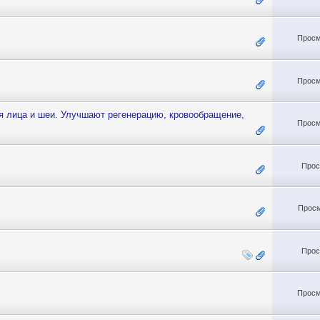
Просм
Просм
я лица и шеи. Улучшают регенерацию, кровообращение,
Просм
Прос
Просм
Прос
Просм