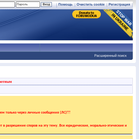
Помощь
Очистить cookie
Регистрация
Расширенный поиск
вотным
аем только через личные сообщения (ЛС)!!!
т в разрешение споров на эту тему. Все юридические, морально-этические и