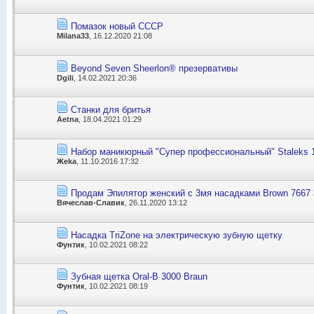
Помазок новый СССР
Milana33
, 16.12.2020 21:08
Beyond Seven Sheerlon® презервативы
Dgili
, 14.02.2021 20:36
Станки для бритья
Aetna
, 18.04.2021 01:29
Набор маникюрный "Супер профессиональный" Staleks 
Жeka
, 11.10.2016 17:32
Продам Эпилятор женский c 3мя насадками Brown 7667 
Вячеслав-Славик
, 26.11.2020 13:12
Насадка TriZone на электрическую зубную щетку
Фунтик
, 10.02.2021 08:22
Зубная щетка Oral-B 3000 Braun
Фунтик
, 10.02.2021 08:19