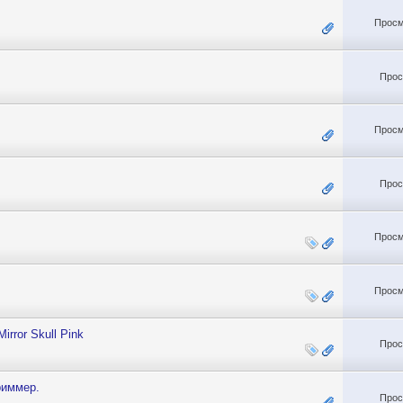
Просм
Прос
Просм
Прос
Просм
Просм
irror Skull Pink
Прос
риммер.
Прос