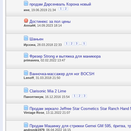
продам Дарсенваль Корона новый
1
2
ине
, 19.06.2019 21:34
Достинекс за пол цены
Anna44
, 14.09.2023 18:14
Шаньен
...
1
2
3
5
Ирээна
, 28.03.2018 22:33
Фрезер Strong и вытяжка для маникюра
primavera
, 02.02.2022 13:47
Ванночка-массажер для ног BOCSH
Lenoff
, 31.03.2018 21:50
Clarisonic Mia 2 Lime
1
2
3
Паноптикум
, 16.12.2016 15:54
Продам зеркало Jeffree Star Cosmetics Star Ranch Hand M
Vintage Rose
, 13.11.2022 21:07
Продам Машинку для стрижки Gemei GM 595, бритва, т
andronik1979
, 06.04.2022 16:15