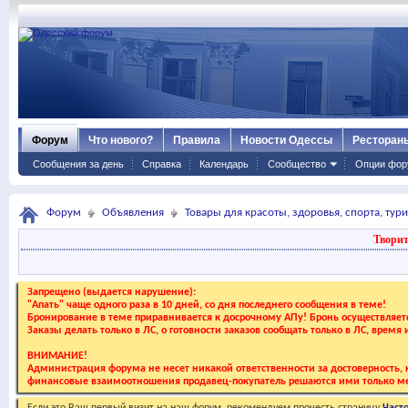
Форум
Что нового?
Правила
Новости Одессы
Ресторан
Сообщения за день
Справка
Календарь
Сообщество
Опции фор
Форум
Объявления
Товары для красоты, здоровья, спорта, тур
Творит
Запрещено (выдается нарушение):
"Апать" чаще одного раза в 10 дней, со дня последнего сообщения в теме!
Бронирование в теме приравнивается к досрочному АПу! Бронь осуществляе
Заказы делать только в ЛС, о готовности заказов сообщать только в ЛС, время
ВНИМАНИЕ!
Администрация форума не несет никакой ответственности за достоверность, к
финансовые взаимоотношения продавец-покупатель решаются ими только ме