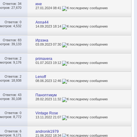
Ответов:
34
ине
отров: 27,670
27.01.2024
08:41
Ответов:
0
Anna44
мотров: 4,532
14.09.2023
18:14
Ответов:
83
Ирээна
отров: 39,133
03.09.2023
07:30
Ответов:
2
primavera
мотров: 9,176
01.07.2023
19:12
Ответов:
2
Lenoff
отров: 18,938
08.06.2023
12:46
Ответов:
43
Паноптикум
отров: 30,108
28.02.2023
11:32
Ответов:
0
Vintage Rose
мотров: 8,772
13.11.2022
21:07
Ответов:
6
andronik1979
мотров: 9,171
21.06.2022
18:34