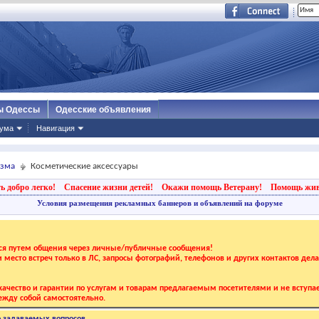
ы Одессы
Одесские объявления
ума
Навигация
изма
Косметические аксессуары
ь добро легко!
Спасение жизни детей!
Окажи помощь Ветерану!
Помощь жи
Условия размещения рекламных баннеров и объявлений на форуме
тся путем общения через личные/публичные сообщения!
 и место встреч только в ЛС, запросы фотографий, телефонов и других контактов дел
ачество и гарантии по услугам и товарам предлагаемым посетителями и не вступае
жду собой самостоятельно.