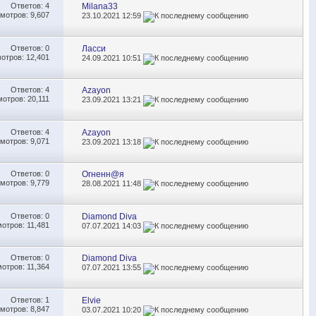
Ответов:
4
Milana33
мотров: 9,607
23.10.2021
12:59
Ответов:
0
Ласси
отров: 12,401
24.09.2021
10:51
Ответов:
4
Azayon
отров: 20,111
23.09.2021
13:21
Ответов:
4
Azayon
мотров: 9,071
23.09.2021
13:18
Ответов:
0
Огненн@я
мотров: 9,779
28.08.2021
11:48
Ответов:
0
Diamond Diva
отров: 11,481
07.07.2021
14:03
Ответов:
0
Diamond Diva
отров: 11,364
07.07.2021
13:55
Ответов:
1
Elvie
мотров: 8,847
03.07.2021
10:20