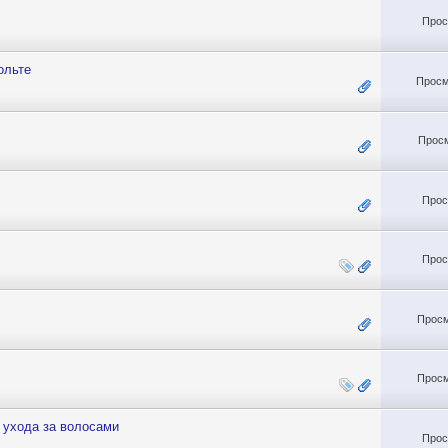
Прос
ольте
Просм
Просм
Прос
Прос
Просм
Просм
 ухода за волосами
Прос