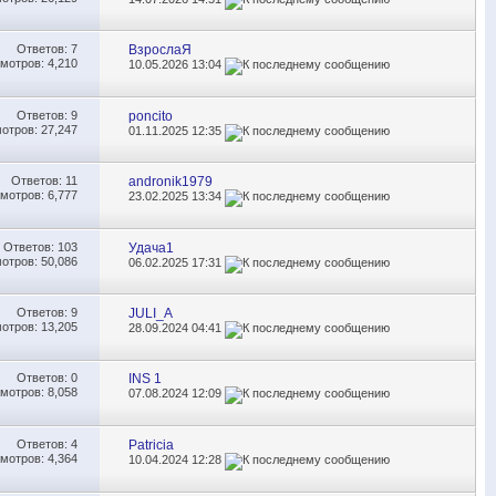
Ответов:
7
ВзрослаЯ
мотров: 4,210
10.05.2026
13:04
Ответов:
9
poncito
отров: 27,247
01.11.2025
12:35
Ответов:
11
andronik1979
мотров: 6,777
23.02.2025
13:34
Ответов:
103
Удача1
отров: 50,086
06.02.2025
17:31
Ответов:
9
JULI_A
отров: 13,205
28.09.2024
04:41
Ответов:
0
INS 1
мотров: 8,058
07.08.2024
12:09
Ответов:
4
Patricia
мотров: 4,364
10.04.2024
12:28