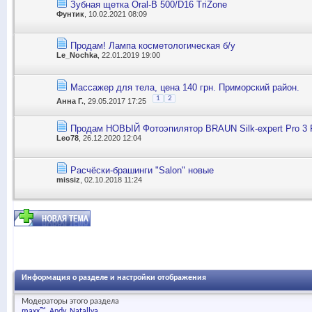
Зубная щетка Oral-B 500/D16 TriZone
Фунтик
, 10.02.2021 08:09
Продам! Лампа косметологическая б/у
Le_Nochka
, 22.01.2019 19:00
Массажер для тела, цена 140 грн. Приморский район.
1
2
Анна Г.
, 29.05.2017 17:25
Продам НОВЫЙ Фотоэпилятор BRAUN Silk-expert Pro 3 
Leo78
, 26.12.2020 12:04
Расчёски-брашинги "Salon" новые
missiz
, 02.10.2018 11:24
Информация о разделе и настройки отображения
Модераторы этого раздела
maxx™
Andy
Natallya