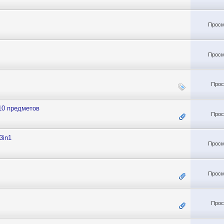
Просм
Просм
Прос
10 предметов
Прос
3in1
Просм
Просм
Прос