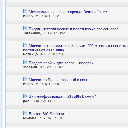
Мезороллер польского бренда Dermatofuture
Bonny
, 06.10.2021 14:22
Бигуди металлические и пластиковые времён ссср.
Тётя Соня!
, 04.11.2017 21:34
Массажные- вакуумные баночки. 200гр. силиконовые дл
подтягивают овал лица.
Roza 25,5
, 26.12.2020 12:11
Продам плойки для волос + подарок
Yana Nail
, 20.12.2021 13:02
Массажер Гуа-ша, розовый кварц
Bonny
, 06.10.2021 14:09
Фен профессиональный coifin Korto A2
jmia
, 13.10.2021 14:27
Бритва BIC Sensitive
Milana33
, 16.12.2020 21:05