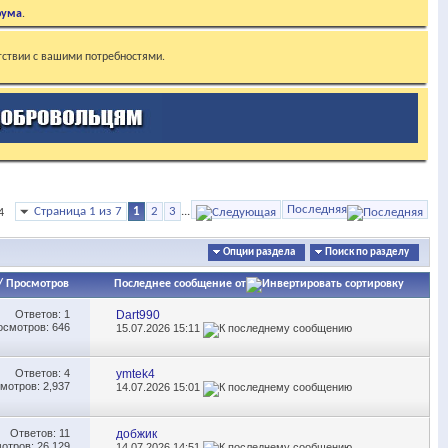
рума
.
тствии с вашими потребностями.
Последняя
Страница 1 из 7
1
2
3
...
4
Опции раздела
Поиск по разделу
/
Просмотров
Последнее сообщение от
Ответов:
1
Dart990
осмотров: 646
15.07.2026
15:11
Ответов:
4
ymtek4
мотров: 2,937
14.07.2026
15:01
Ответов:
11
добжик
отров: 26,129
14.07.2026
14:51