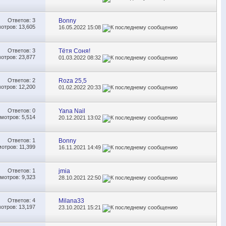
Ответов:
3
Bonny
отров: 13,605
16.05.2022
15:08
Ответов:
3
Тётя Соня!
отров: 23,877
01.03.2022
08:32
Ответов:
2
Roza 25,5
отров: 12,200
01.02.2022
20:33
Ответов:
0
Yana Nail
мотров: 5,514
20.12.2021
13:02
Ответов:
1
Bonny
отров: 11,399
16.11.2021
14:49
Ответов:
1
jmia
мотров: 9,323
28.10.2021
22:50
Ответов:
4
Milana33
отров: 13,197
23.10.2021
15:21