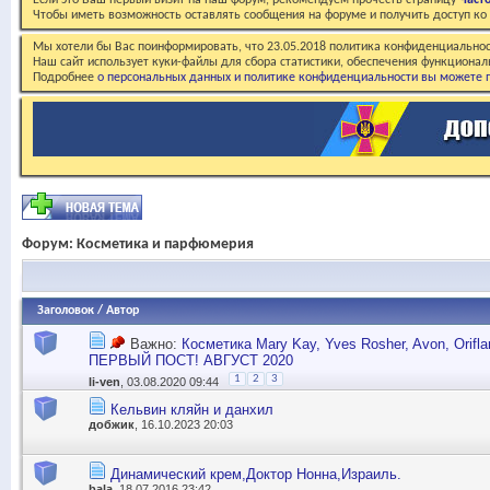
Если это Ваш первый визит на наш форум, рекомендуем прочесть страницу
Част
Чтобы иметь возможность оставлять сообщения на форуме и получить доступ к
Мы хотели бы Вас поинформировать, что 23.05.2018 политика конфиденциальнос
Наш сайт использует куки-файлы для сбора статистики, обеспечения функционал
Подробнее
о персональных данных и политике конфиденциальности вы можете п
Форум:
Косметика и парфюмерия
Заголовок
/
Автор
Важно:
Косметика Mary Kay, Yves Rosher, Avon, Ori
ПЕРВЫЙ ПОСТ! АВГУСТ 2020
1
2
3
li-ven
, 03.08.2020 09:44
Кельвин кляйн и данхил
добжик
, 16.10.2023 20:03
Динамический крем,Доктор Нонна,Израиль.
bala
, 18.07.2016 23:42