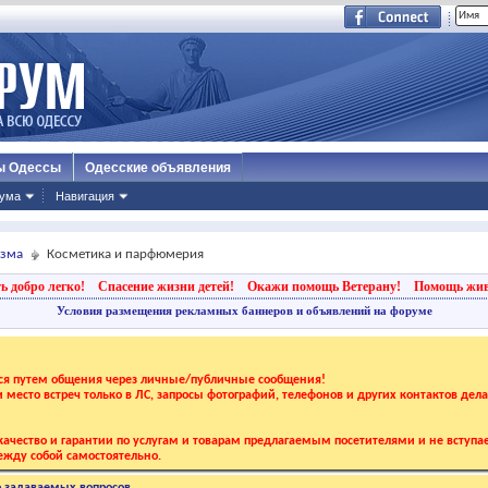
ы Одессы
Одесские объявления
ума
Навигация
изма
Косметика и парфюмерия
ь добро легко!
Спасение жизни детей!
Окажи помощь Ветерану!
Помощь жи
Условия размещения рекламных баннеров и объявлений на форуме
тся путем общения через личные/публичные сообщения!
 и место встреч только в ЛС, запросы фотографий, телефонов и других контактов дел
ачество и гарантии по услугам и товарам предлагаемым посетителями и не вступае
жду собой самостоятельно.