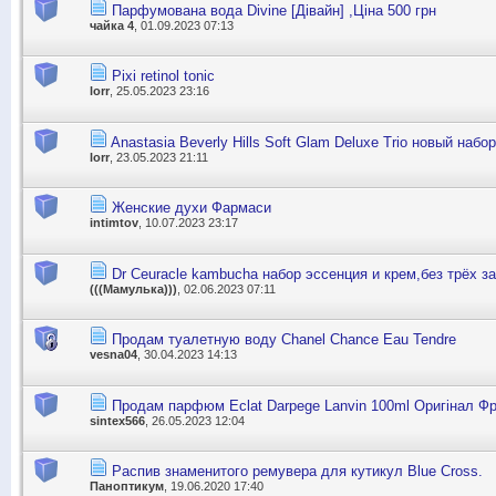
Парфумована вода Divine [Дівайн] ,Ціна 500 грн
чайка 4
, 01.09.2023 07:13
Pixi retinol tonic
lorr
, 25.05.2023 23:16
Anastasia Beverly Hills Soft Glam Deluxe Trio новый набо
lorr
, 23.05.2023 21:11
Женские духи Фармаси
intimtov
, 10.07.2023 23:17
Dr Ceuracle kambucha набор эссенция и крем,без трёх з
(((Мамулька)))
, 02.06.2023 07:11
Продам туалетную воду Сhanel Chance Eau Tendre
vesna04
, 30.04.2023 14:13
Продам парфюм Eclat Darpege Lanvin 100ml Оригінал Фр
sintex566
, 26.05.2023 12:04
Распив знаменитого ремувера для кутикул Blue Cross.
Паноптикум
, 19.06.2020 17:40