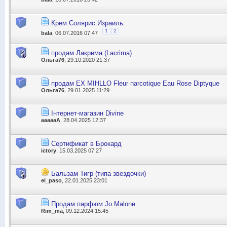
Крем Солярис.Израиль.
1
2
bala
, 06.07.2016 07:47
продам Лакрима (Lacrima)
Ольга76
, 29.10.2020 21:37
продам EX MIHLLO Fleur narcotique Eau Rose Diptyque
Ольга76
, 29.01.2025 11:29
Інтернет-магазин Divine
aaaaaA
, 28.04.2025 12:37
Сертификат в Брокард
ictory
, 15.03.2025 07:27
Бальзам Тигр (типа звездочки)
el_paso
, 22.01.2025 23:01
Продам парфюм Jo Malone
Rim_ma
, 09.12.2024 15:45