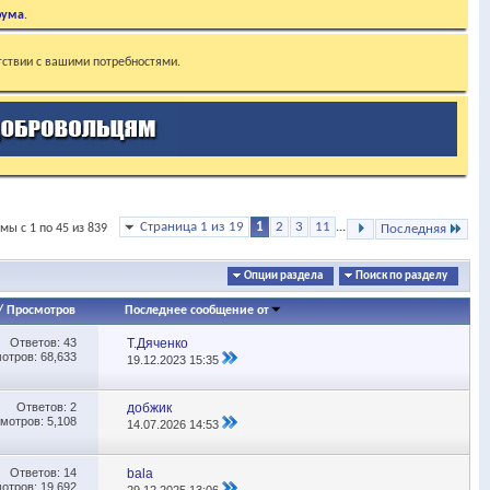
рума
.
тствии с вашими потребностями.
Страница 1 из 19
1
2
3
11
...
мы с 1 по 45 из 839
Последняя
Опции раздела
Поиск по разделу
/
Просмотров
Последнее сообщение от
Ответов:
43
Т.Дяченко
отров: 68,633
19.12.2023
15:35
Ответов:
2
добжик
мотров: 5,108
14.07.2026
14:53
Ответов:
14
bala
отров: 19,692
29.12.2025
13:06