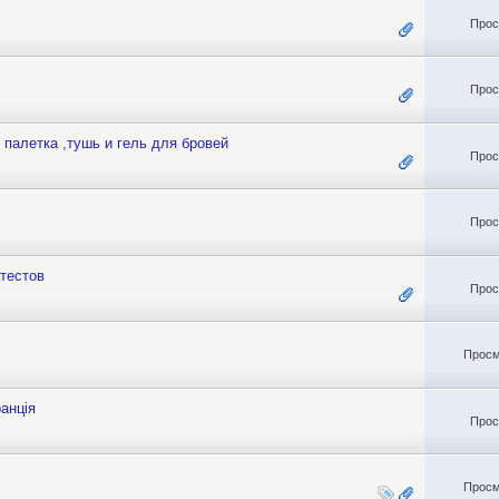
Прос
Прос
р палетка ,тушь и гель для бровей
Прос
Прос
атестов
Прос
Просм
анція
Прос
Просм