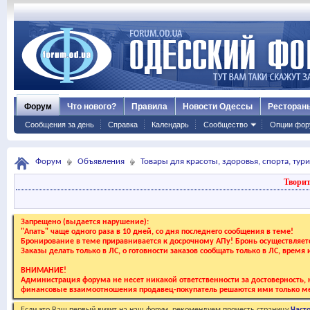
Форум
Что нового?
Правила
Новости Одессы
Ресторан
Сообщения за день
Справка
Календарь
Сообщество
Опции фор
Форум
Объявления
Товары для красоты, здоровья, спорта, тур
Творит
Запрещено (выдается нарушение):
"Апать" чаще одного раза в 10 дней, со дня последнего сообщения в теме!
Бронирование в теме приравнивается к досрочному АПу! Бронь осуществляе
Заказы делать только в ЛС, о готовности заказов сообщать только в ЛС, время
ВНИМАНИЕ!
Администрация форума не несет никакой ответственности за достоверность, к
финансовые взаимоотношения продавец-покупатель решаются ими только ме