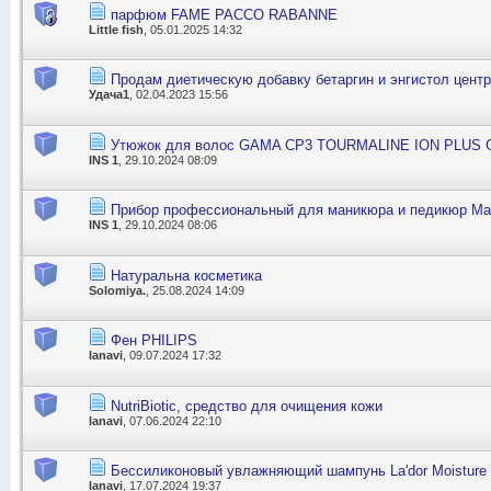
парфюм FAME PACCO RABANNE
Little fish
, 05.01.2025 14:32
Продам диетическую добавку бетаргин и энгистол центр
Удача1
, 02.04.2023 15:56
Утюжок для волос GAMA CP3 TOURMALINE ION PLUS 
INS 1
, 29.10.2024 08:09
Прибор профессиональный для маникюра и педикюр Ma
INS 1
, 29.10.2024 08:06
Натуральна косметика
Solomiya.
, 25.08.2024 14:09
Фен PHILIPS
lanavi
, 09.07.2024 17:32
NutriBiotic, средство для очищения кожи
lanavi
, 07.06.2024 22:10
Бессиликоновый увлажняющий шампунь La'dor Moisture 
lanavi
, 17.07.2024 19:37