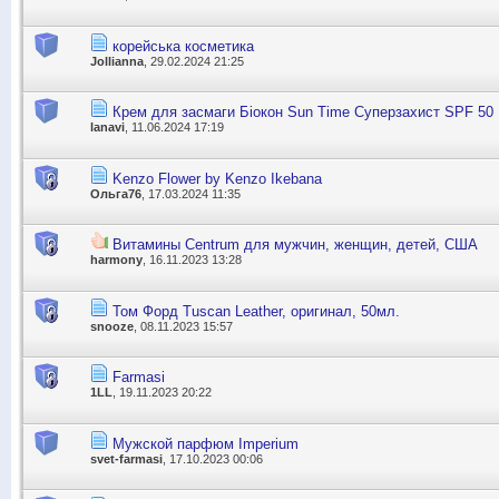
корейська косметика
Jollianna
, 29.02.2024 21:25
Крем для засмаги Біокон Sun Time Суперзахист SPF 50
lanavi
, 11.06.2024 17:19
Kenzo Flower by Kenzo Ikebana
Ольга76
, 17.03.2024 11:35
Витамины Centrum для мужчин, женщин, детей, США
harmony
, 16.11.2023 13:28
Том Форд Tuscan Leather, оригинал, 50мл.
snooze
, 08.11.2023 15:57
Farmasi
1LL
, 19.11.2023 20:22
Мужской парфюм Imperium
svet-farmasi
, 17.10.2023 00:06