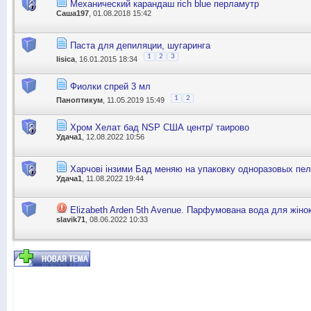
Механический карандаш rich blue перламутр
Саша197
, 01.08.2018 15:42
Паста для депиляции, шугаринга
1
2
3
lisica
, 16.01.2015 18:34
Фиолки спрей 3 мл
1
2
Паноптикум
, 11.05.2019 15:49
Хром Хелат бад NSP США центр/ таирово
Удача1
, 12.08.2022 10:56
Харчові інзими Бад меняю на упаковку одноразовых пел
Удача1
, 11.08.2022 19:44
Elizabeth Arden 5th Avenue. Парфумована вода для жінок
slavik71
, 08.06.2022 10:33