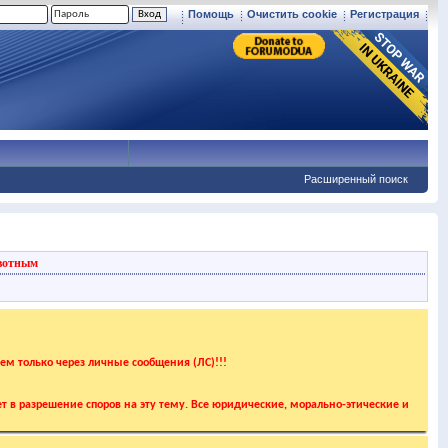
Помощь
Очистить cookie
Регистрация
Расширенный поиск
вотным
аем только через личные сообщения (ЛС)!!!
т в разрешение споров на эту тему. Все юридические, морально-этические и