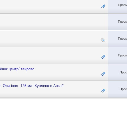
Просм
Просм
Просм
Просм
ёнок центр/ таирово
Прос
. Оригінал. 125 мл. Куплена в Англії
Прос