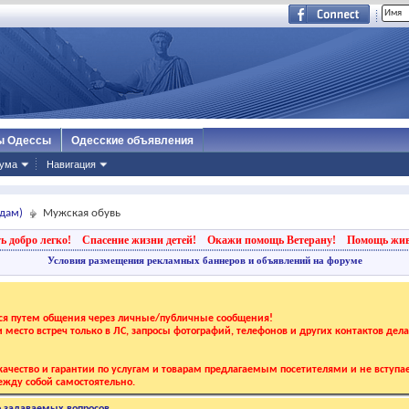
ы Одессы
Одесские объявления
ума
Навигация
дам)
Мужская обувь
ь добро легко!
Спасение жизни детей!
Окажи помощь Ветерану!
Помощь жи
Условия размещения рекламных баннеров и объявлений на форуме
тся путем общения через личные/публичные сообщения!
 и место встреч только в ЛС, запросы фотографий, телефонов и других контактов дел
ачество и гарантии по услугам и товарам предлагаемым посетителями и не вступае
жду собой самостоятельно.