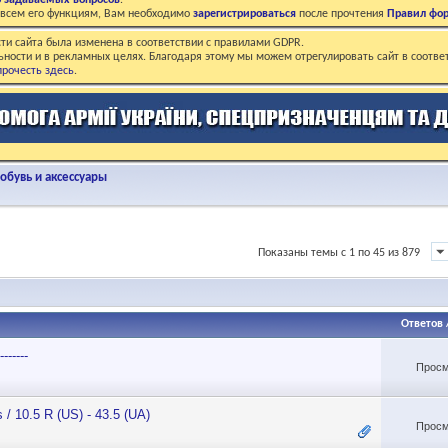
о задаваемых вопросов
.
о всем его функциям, Вам необходимо
зарегистрироваться
после прочтения
Правил фо
ти сайта была изменена в соответствии с правилами GDPR.
ьности и в рекламных целях. Благодаря этому мы можем отрегулировать сайт в соотве
рочесть здесь
.
бувь и аксессуары
Показаны темы с 1 по 45 из 879
Ответов
------
Просм
 10.5 R (US) - 43.5 (UA)
Просм