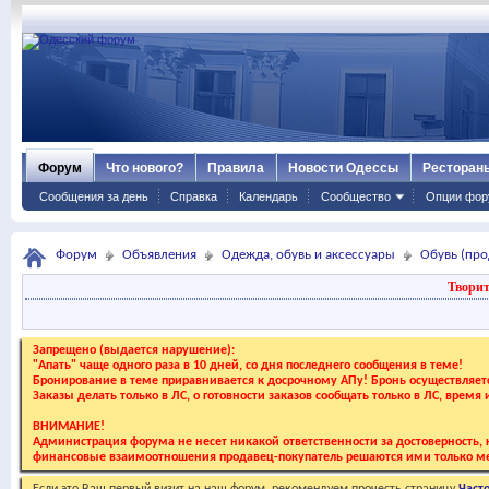
Форум
Что нового?
Правила
Новости Одессы
Ресторан
Сообщения за день
Справка
Календарь
Сообщество
Опции фор
Форум
Объявления
Одежда, обувь и аксессуары
Обувь (про
Творит
Запрещено (выдается нарушение):
"Апать" чаще одного раза в 10 дней, со дня последнего сообщения в теме!
Бронирование в теме приравнивается к досрочному АПу! Бронь осуществляе
Заказы делать только в ЛС, о готовности заказов сообщать только в ЛС, время
ВНИМАНИЕ!
Администрация форума не несет никакой ответственности за достоверность, к
финансовые взаимоотношения продавец-покупатель решаются ими только ме