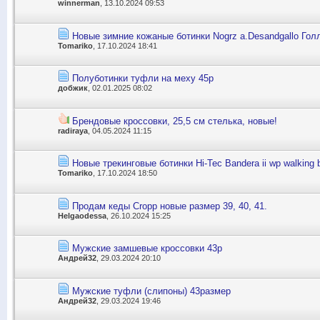
winnerman
, 13.10.2024 09:53
Новые зимние кожаные ботинки Nogrz a.Desandgallo Голл
Tomariko
, 17.10.2024 18:41
Полуботинки туфли на меху 45р
добжик
, 02.01.2025 08:02
Брендовые кроссовки, 25,5 см стелька, новые!
radiraya
, 04.05.2024 11:15
Новые трекинговые ботинки Hi-Tec Bandera ii wp walking b
Tomariko
, 17.10.2024 18:50
Продам кеды Cropp новые размер 39, 40, 41.
Helgaodessa
, 26.10.2024 15:25
Мужские замшевые кроссовки 43р
Андрей32
, 29.03.2024 20:10
Мужские туфли (слипоны) 43размер
Андрей32
, 29.03.2024 19:46