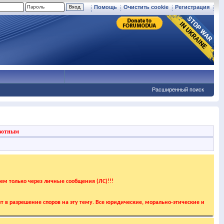
Помощь
Очистить cookie
Регистрация
Расширенный поиск
вотным
аем только через личные сообщения (ЛС)!!!
т в разрешение споров на эту тему. Все юридические, морально-этические и