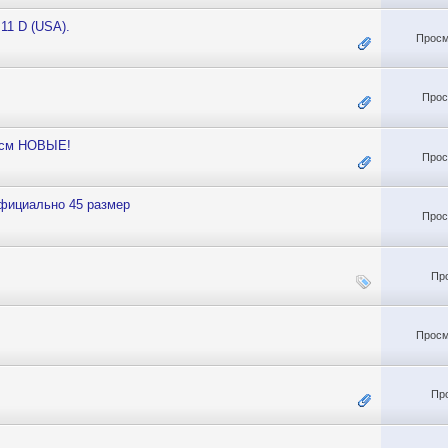
11 D (USA).
Просм
Прос
9 см НОВЫЕ!
Прос
фициально 45 размер
Прос
Пр
Просм
Пр