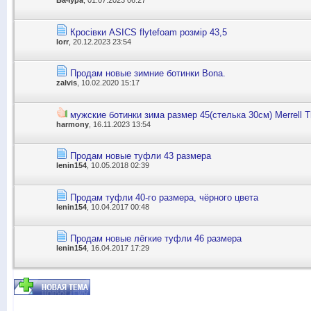
Бачура
, 01.07.2023 06:27
Кросівки ASICS flytefoam розмір 43,5
lorr
, 20.12.2023 23:54
Продам новые зимние ботинки Bona.
zalvis
, 10.02.2020 15:17
мужские ботинки зима размер 45(стелька 30см) Merrell T
harmony
, 16.11.2023 13:54
Продам новые туфли 43 размера
lenin154
, 10.05.2018 02:39
Продам туфли 40-го размера, чёрного цвета
lenin154
, 10.04.2017 00:48
Продам новые лёгкие туфли 46 размера
lenin154
, 16.04.2017 17:29