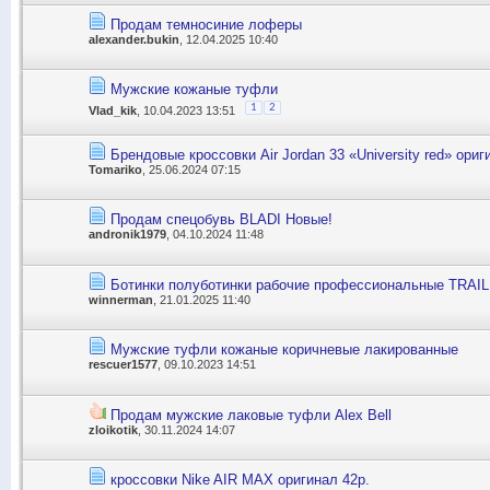
Продам темносиние лоферы
alexander.bukin
, 12.04.2025 10:40
Мужские кожаные туфли
1
2
Vlad_kik
, 10.04.2023 13:51
Брендовые кроссовки Air Jordan 33 «University red» ориги
Tomariko
, 25.06.2024 07:15
Продам спецобувь BLADI Новые!
andronik1979
, 04.10.2024 11:48
Ботинки полуботинки рабочие профессиональные TRAIL
winnerman
, 21.01.2025 11:40
Мужские туфли кожаные коричневые лакированные
rescuer1577
, 09.10.2023 14:51
Продам мужские лаковые туфли Alex Bell
zloikotik
, 30.11.2024 14:07
кроссовки Nike AIR MAX оригинал 42р.