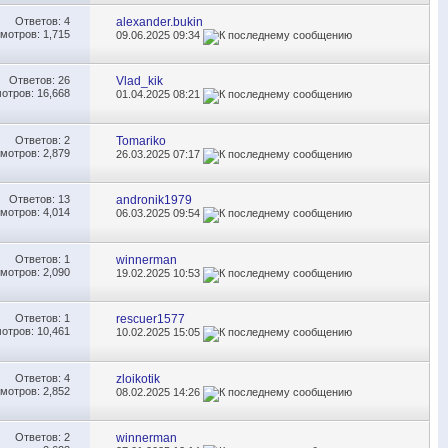
Ответов:
4
alexander.bukin
мотров: 1,715
09.06.2025
09:34
Ответов:
26
Vlad_kik
отров: 16,668
01.04.2025
08:21
Ответов:
2
Tomariko
мотров: 2,879
26.03.2025
07:17
Ответов:
13
andronik1979
мотров: 4,014
06.03.2025
09:54
Ответов:
1
winnerman
мотров: 2,090
19.02.2025
10:53
Ответов:
1
rescuer1577
отров: 10,461
10.02.2025
15:05
Ответов:
4
zloikotik
мотров: 2,852
08.02.2025
14:26
Ответов:
2
winnerman