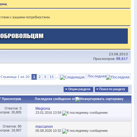
рума
.
тствии с вашими потребностями.
23.06.2013
Просмотров:
88,657
Последняя
Страница 1 из 20
1
2
3
11
...
Опции раздела
Поиск по разделу
/
Просмотров
Последнее сообщение от
Ответов:
0
Megiona
отров: 26,805
23.01.2016
13:59
Ответов:
80
maccanon
отров: 18,907
05.08.2026
10:32