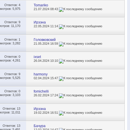
Ответов:
4
Tomariko
мотров: 5,975
21.07.2024
08:43
Ответов:
9
Ирээна
отров: 11,170
22.05.2024
11:14
Ответов:
1
Головковский
мотров: 3,282
21.05.2024
16:59
Ответов:
0
ixset
мотров: 4,261
26.04.2024
10:10
Ответов:
9
harmony
мотров: 5,525
02.04.2024
15:47
Ответов:
0
fomichelli
мотров: 3,103
26.02.2024
17:24
Ответов:
13
Ирээна
отров: 11,011
19.02.2024
16:51
Ответов:
13
Бачура
мотров: 5,491
12.02.2024
14:47