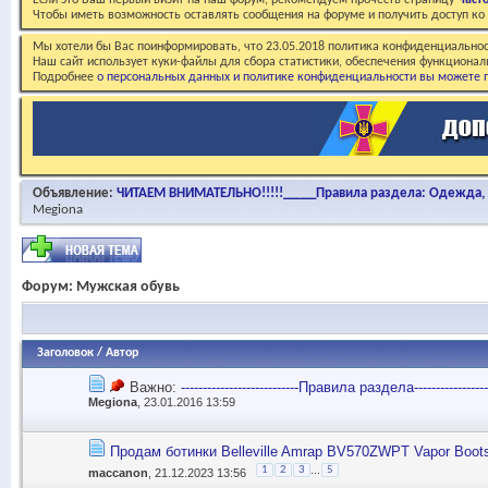
Если это Ваш первый визит на наш форум, рекомендуем прочесть страницу
Част
Чтобы иметь возможность оставлять сообщения на форуме и получить доступ к
Мы хотели бы Вас поинформировать, что 23.05.2018 политика конфиденциальнос
Наш сайт использует куки-файлы для сбора статистики, обеспечения функционал
Подробнее
о персональных данных и политике конфиденциальности вы можете п
Объявление:
ЧИТАЕМ ВНИМАТЕЛЬНО!!!!!_____Правила раздела: Одежда, о
Megiona
Форум:
Мужская обувь
Заголовок
/
Автор
Важно:
---------------------------Правила раздела------------------
Megiona
, 23.01.2016 13:59
Продам ботинки Belleville Amrap BV570ZWPT Vapor Boots /
...
1
2
3
5
maccanon
, 21.12.2023 13:56