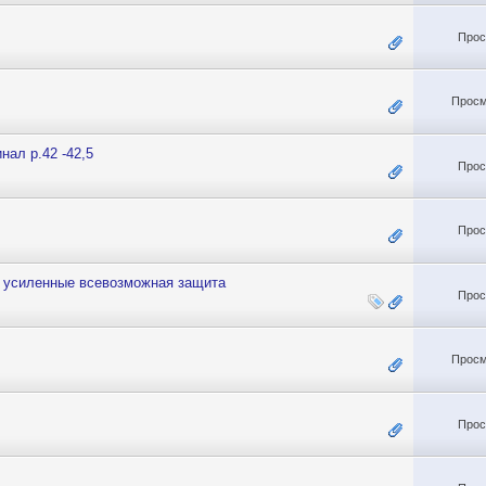
Прос
Просм
нал р.42 -42,5
Прос
Прос
 усиленные всевозможная защита
Прос
Просм
Прос