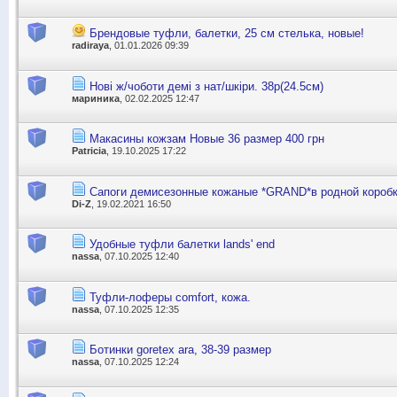
Брендовые туфли, балетки, 25 см стелька, новые!
radiraya
, 01.01.2026 09:39
Нові ж/чоботи демі з нат/шкіри. 38р(24.5см)
мариника
, 02.02.2025 12:47
Макасины кожзам Новые 36 размер 400 грн
Patricia
, 19.10.2025 17:22
Сапоги демисезонные кожаные *GRAND*в родной короб
Di-Z
, 19.02.2021 16:50
Удобные туфли балетки lands' end
nassa
, 07.10.2025 12:40
Туфли-лоферы comfort, кожа.
nassa
, 07.10.2025 12:35
Ботинки goretex ara, 38-39 размер
nassa
, 07.10.2025 12:24