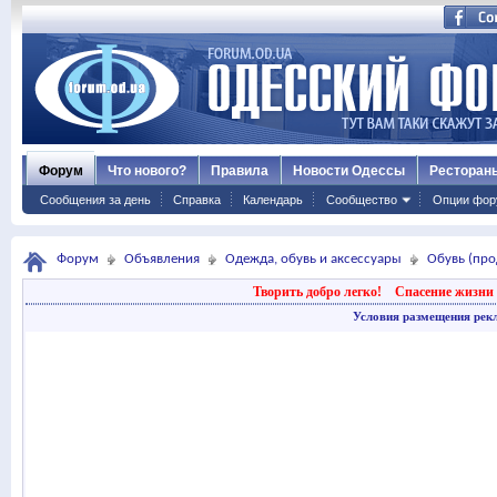
Форум
Что нового?
Правила
Новости Одессы
Ресторан
Сообщения за день
Справка
Календарь
Сообщество
Опции фор
Форум
Объявления
Одежда, обувь и аксессуары
Обувь (про
Творить добро легко!
Спасение жизни 
Условия размещения рек