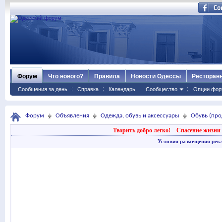
Форум
Что нового?
Правила
Новости Одессы
Ресторан
Сообщения за день
Справка
Календарь
Сообщество
Опции фор
Форум
Объявления
Одежда, обувь и аксессуары
Обувь (про
Творить добро легко!
Спасение жизни 
Условия размещения рек