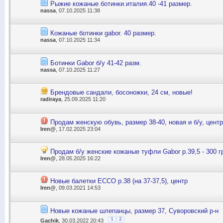
Рыжие кожаные ботинки.италия.40 -41 размер.
nassa
, 07.10.2025 11:38
Кожаные ботинки gabor. 40 размер.
nassa
, 07.10.2025 11:34
Ботинки Gabor б/у 41-42 разм.
nassa
, 07.10.2025 11:27
Брендовые сандали, босоножки, 24 см, новые!
radiraya
, 25.09.2025 11:20
Продам женскую обувь, размер 38-40, новая и б/у, центр
Iren@
, 17.02.2025 23:04
Продам б/у женские кожаные туфли Gabor р.39,5 - 300 г
Iren@
, 28.05.2025 16:22
Новые балетки ЕССО р.38 (на 37-37,5), центр
Iren@
, 09.03.2021 14:53
Новые кожаные шлепанцы, размер 37, Суворовский р-н
1
2
Gachik
, 30.03.2022 20:43