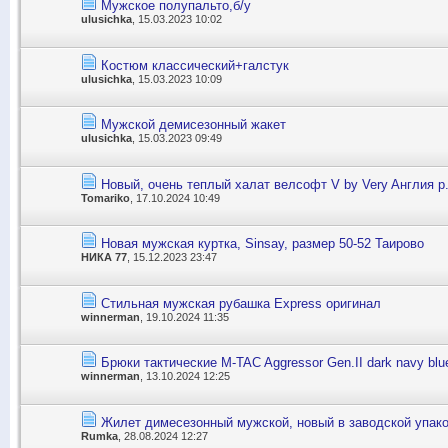
Мужское полупальто,б/у
ulusichka
, 15.03.2023 10:02
Костюм классический+галстук
ulusichka
, 15.03.2023 10:09
Мужской демисезонный жакет
ulusichka
, 15.03.2023 09:49
Новый, очень теплый халат велсофт V by Very Aнглия р.
Tomariko
, 17.10.2024 10:49
Новая мужская куртка, Sinsay, размер 50-52 Таирово
НИКА 77
, 15.12.2023 23:47
Стильная мужская рубашка Express оригинал
winnerman
, 19.10.2024 11:35
Брюки тактические M-TAC Aggressor Gen.II dark navy blu
winnerman
, 13.10.2024 12:25
Жилет димесезонный мужской, новый в заводской упако
Rumka
, 28.08.2024 12:27