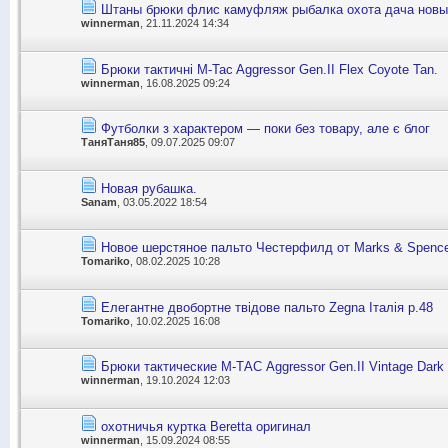
Штаны брюки флис камуфляж рыбалка охота дача новы
winnerman
, 21.11.2024 14:34
Брюки тактичні M-Tac Aggressor Gen.II Flex Coyote Tan.
winnerman
, 16.08.2025 09:24
Футболки з характером — поки без товару, але є блог
ТаняТаня85
, 09.07.2025 09:07
Новая рубашка.
Sanam
, 03.05.2022 18:54
Новое шерстяное пальто Честерфилд от Marks & Spence
Tomariko
, 08.02.2025 10:28
Елегантне двобортне твідове пальто Zegna Італія р.48
Tomariko
, 10.02.2025 16:08
Брюки тактические M-TАС Aggressor Gen.II Vintage Dark 
winnerman
, 19.10.2024 12:03
охотничья куртка Beretta оригинал
winnerman
, 15.09.2024 08:55