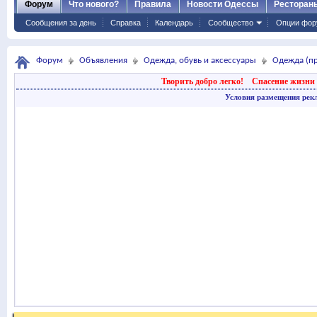
Форум
Что нового?
Правила
Новости Одессы
Ресторан
Сообщения за день
Справка
Календарь
Сообщество
Опции фор
Форум
Объявления
Одежда, обувь и аксессуары
Одежда (п
Творить добро легко!
Спасение жизни 
Условия размещения рек