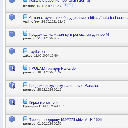
Кожаные рабочие перчатки (Центр)
1
2
Kitsune
, 16.02.2017 13:23
Автоинструмент и оборудование в https://auto-tool.com.u
yatimofeev
, 24.05.2021 12:45
Продам шлифмашинку и реноватор Днипро М
parusod
, 21.01.2025 20:45
Трубокол
zukoc
, 11.03.2024 12:40
ПРОДАМ гриндер Parkside
parusod
, 18.01.2025 03:39
Продам циркулярку напольную Parkside
parusod
, 28.12.2024 20:12
Кирка-молот, 5 кг
Григорий Г
, 16.10.2024 11:43
Фрезер по дереву M&#228;chtz MER-1608
parusod
, 01.10.2024 00:56