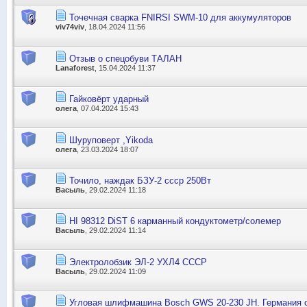
Точечная сварка FNIRSI SWM-10 для аккумуляторов
viv74viv
, 18.04.2024 11:56
Отзыв о спецобуви ТАЛАН
Lanaforest
, 15.04.2024 11:37
Гайковёрт ударный
олега
, 07.04.2024 15:43
Шуруповерт ,Yikoda
олега
, 23.03.2024 18:07
Точило, наждак БЗУ-2 ссср 250Вт
Васыль
, 29.02.2024 11:18
HI 98312 DiST 6 карманный кондуктометр/солемер
Васыль
, 29.02.2024 11:14
Электролобзик ЭЛ-2 УХЛ4 СССР
Васыль
, 29.02.2024 11:09
Угловая шлифмашина Bosch GWS 20-230 JH. Германия 