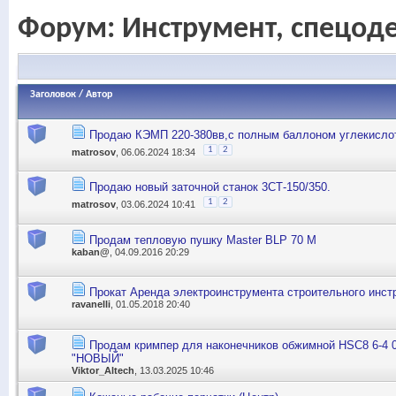
Форум:
Инструмент, спецод
Заголовок
/
Автор
Продаю КЭМП 220-380вв,с полным баллоном углекисло
1
2
matrosov
, 06.06.2024 18:34
Продаю новый заточной станок 3СТ-150/350.
1
2
matrosov
, 03.06.2024 10:41
Продам тепловую пушку Master BLP 70 M
kaban@
, 04.09.2016 20:29
Прокат Аренда электроинструмента строительного инст
ravanelli
, 01.05.2018 20:40
Продам кримпер для наконечников обжимной HSC8 6-4 0
"НОВЫЙ"
Viktor_Altech
, 13.03.2025 10:46