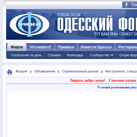
Форум
Что нового?
Правила
Новости Одессы
Ресторан
Сообщения за день
Справка
Календарь
Сообщество
Опции фор
Форум
Объявления
Строительный рынок
Инструмент, спец
Творить добро легко!
Спасение жизни 
Условия размещения рек