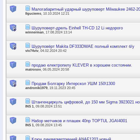
Малогабаритный ударный шуруповерт Milwaukee 2462-2
Ilguciems
, 10.10.2024 12:21
Шуруповерт-дрель Einhell TH-CD 12 Li недорого
winnerman
, 17.08.2024 13:14
Шуруповёрт Makita DF333DWAE полный комплект б/у
viv74viv
, 04.02.2024 20:42
продаю електропилу KLEVER в хорошем состоянии.
matrosov
, 06.05.2024 20:58
Продам Болгарку Интерскол УШМ 150\1300
andronik1979
, 19.11.2023 20:45
Штангенциркуль цифровой, до 150 мм Sigma 3923021 н
INS 1
, 09.08.2024 13:51
Набор метчиков и плашек 40пр TOPTUL JGAI4001
INS 1
, 09.08.2024 13:45
Ключ динамометричний ANAF1203 новый