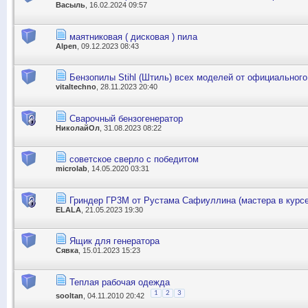
Васыль
, 16.02.2024 09:57
маятниковая ( дисковая ) пила
Alpen
, 09.12.2023 08:43
Бензопилы Stihl (Штиль) всех моделей от официальног
vitaltechno
, 28.11.2023 20:40
Сварочный бензогенератор
НиколайОл
, 31.08.2023 08:22
советское сверло с победитом
microlab
, 14.05.2020 03:31
Гриндер ГР3М от Рустама Сафиуллина (мастера в курсе
ELALA
, 21.05.2023 19:30
Ящик для генератора
Сявка
, 15.01.2023 15:23
Теплая рабочая одежда
1
2
3
sooltan
, 04.11.2010 20:42