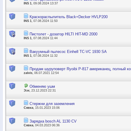
INS 1
, 09.08.2024 13:37
Краскораспылитель Black+Decker HVLP200
INS 1
, 07.08.2024 11:50
Пистолет - дозатор HILTI HIT-MD 2000
INS 1
, 07.08.2024 11:44
Вакуумный пылесос Einhell TC-VC 1930 SA
INS 1
, 07.08.2024 11:32
Продам шуруповерт Ryoibi P-817 американец, полный ко
zalvis
, 06.07.2021 12:54
Обменяю ушм
Ээх
, 23.12.2023 22:31
Стержни для заземления
Сявка
, 15.01.2023 15:06
Зарядка bosch AL 1130 CV
Сявка
, 04.03.2023 06:36