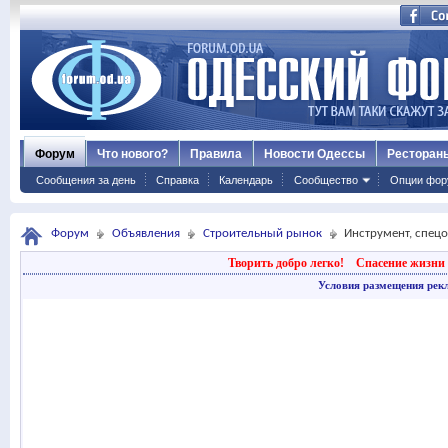
Форум
Что нового?
Правила
Новости Одессы
Ресторан
Сообщения за день
Справка
Календарь
Сообщество
Опции фор
Форум
Объявления
Строительный рынок
Инструмент, спец
Творить добро легко!
Спасение жизни 
Условия размещения рек