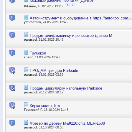
Кожаные рабочие перчатки (Центр)
1
2
Kitsune
, 16.02.2017 13:23
Автоинструмент и оборудование в https://auto-tool.com.u
yatimofeev
, 24.05.2021 12:45
Продам шлифмашинку и реноватор Днипро М
parusod
, 21.01.2025 20:45
Трубокол
zukoc
, 11.03.2024 12:40
ПРОДАМ гриндер Parkside
parusod
, 18.01.2025 03:39
Продам циркулярку напольную Parkside
parusod
, 28.12.2024 20:12
Кирка-молот, 5 кг
Григорий Г
, 16.10.2024 11:43
Фрезер по дереву M&#228;chtz MER-1608
parusod
, 01.10.2024 00:56