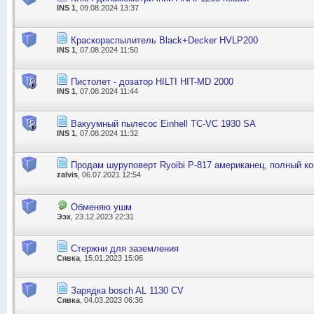
INS 1
, 09.08.2024 13:37
Краскораспылитель Black+Decker HVLP200
INS 1
, 07.08.2024 11:50
Пистолет - дозатор HILTI HIT-MD 2000
INS 1
, 07.08.2024 11:44
Вакуумный пылесос Einhell TC-VC 1930 SA
INS 1
, 07.08.2024 11:32
Продам шуруповерт Ryoibi P-817 американец, полный ко
zalvis
, 06.07.2021 12:54
Обменяю ушм
Ээх
, 23.12.2023 22:31
Стержни для заземления
Сявка
, 15.01.2023 15:06
Зарядка bosch AL 1130 CV
Сявка
, 04.03.2023 06:36