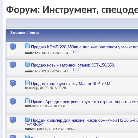
Форум:
Инструмент, спецод
Заголовок
/
Автор
Продаю КЭМП 220-380вв,с полным баллоном углекисло
1
2
matrosov
, 06.06.2024 18:34
Продаю новый заточной станок 3СТ-150/350.
1
2
matrosov
, 03.06.2024 10:41
Продам тепловую пушку Master BLP 70 M
kaban@
, 04.09.2016 20:29
Прокат Аренда электроинструмента строительного инст
ravanelli
, 01.05.2018 20:40
Продам кримпер для наконечников обжимной HSC8 6-4 0
"НОВЫЙ"
Viktor_Altech
, 13.03.2025 10:46