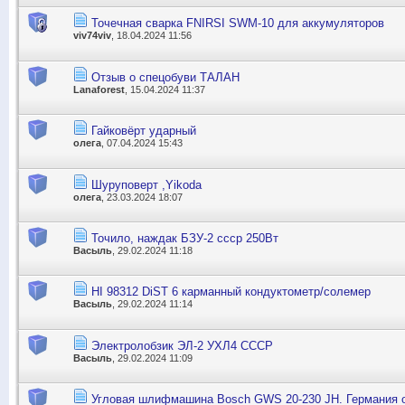
Точечная сварка FNIRSI SWM-10 для аккумуляторов
viv74viv
, 18.04.2024 11:56
Отзыв о спецобуви ТАЛАН
Lanaforest
, 15.04.2024 11:37
Гайковёрт ударный
олега
, 07.04.2024 15:43
Шуруповерт ,Yikoda
олега
, 23.03.2024 18:07
Точило, наждак БЗУ-2 ссср 250Вт
Васыль
, 29.02.2024 11:18
HI 98312 DiST 6 карманный кондуктометр/солемер
Васыль
, 29.02.2024 11:14
Электролобзик ЭЛ-2 УХЛ4 СССР
Васыль
, 29.02.2024 11:09
Угловая шлифмашина Bosch GWS 20-230 JH. Германия 