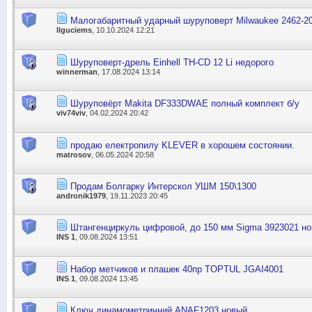
Малогабаритный ударный шуруповерт Milwaukee 2462-2
Ilguciems
, 10.10.2024 12:21
Шуруповерт-дрель Einhell TH-CD 12 Li недорого
winnerman
, 17.08.2024 13:14
Шуруповёрт Makita DF333DWAE полный комплект б/у
viv74viv
, 04.02.2024 20:42
продаю електропилу KLEVER в хорошем состоянии.
matrosov
, 06.05.2024 20:58
Продам Болгарку Интерскол УШМ 150\1300
andronik1979
, 19.11.2023 20:45
Штангенциркуль цифровой, до 150 мм Sigma 3923021 н
INS 1
, 09.08.2024 13:51
Набор метчиков и плашек 40пр TOPTUL JGAI4001
INS 1
, 09.08.2024 13:45
Ключ динамометричний ANAF1203 новый