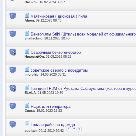
Васыль
, 16.02.2024 09:57
маятниковая ( дисковая ) пила
Alpen
, 09.12.2023 08:43
Бензопилы Stihl (Штиль) всех моделей от официальног
vitaltechno
, 28.11.2023 20:40
Сварочный бензогенератор
НиколайОл
, 31.08.2023 08:22
советское сверло с победитом
microlab
, 14.05.2020 03:31
Гриндер ГР3М от Рустама Сафиуллина (мастера в курсе
ELALA
, 21.05.2023 19:30
Ящик для генератора
Сявка
, 15.01.2023 15:23
Теплая рабочая одежда
1
2
3
sooltan
, 04.11.2010 20:42