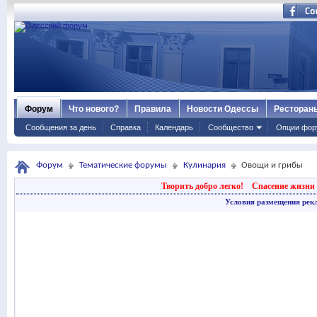
Форум
Что нового?
Правила
Новости Одессы
Ресторан
Сообщения за день
Справка
Календарь
Сообщество
Опции фор
Форум
Тематические форумы
Кулинария
Овощи и грибы
Творить добро легко!
Спасение жизни 
Условия размещения рек