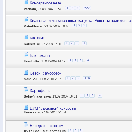
Консервирование
...
1
2
3
929
Vesnata
, 07.08.2007 21:39
Квашеная и маринованная капуста! Рецепты приготовле
1
2
3
Kate-Flower
, 29.09.2009 19:16
Кабачки
...
1
2
3
4
Kalinka
, 01.07.2009 14:11
Баклажаны
...
1
2
3
4
Eva-Lotta
, 08.08.2009 14:49
Сезон "заморозок"
...
1
2
3
126
NordSol
, 11.08.2010 20:21
Картофель
...
1
2
3
6
Solne4naya_zaya
, 13.09.2007 16:01
БУМ "сахарной" кукурузы
Francezza
, 27.07.2010 21:51
Блюда с чесноком !
1
2
3
RYSALKA
, 15.11.2007 21:05