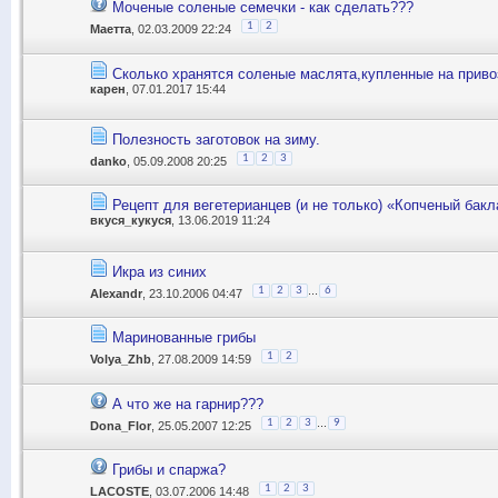
Моченые соленые семечки - как сделать???
1
2
Маетта
, 02.03.2009 22:24
Сколько хранятся соленые маслята,купленные на приво
карен
, 07.01.2017 15:44
Полезность заготовок на зиму.
1
2
3
danko
, 05.09.2008 20:25
Рецепт для вегетерианцев (и не только) «Копченый бак
вкуся_кукуся
, 13.06.2019 11:24
Икра из синих
...
1
2
3
6
Alexandr
, 23.10.2006 04:47
Маринованные грибы
1
2
Volya_Zhb
, 27.08.2009 14:59
А что же на гарнир???
...
1
2
3
9
Dona_Flor
, 25.05.2007 12:25
Грибы и спаржа?
1
2
3
LACOSTE
, 03.07.2006 14:48