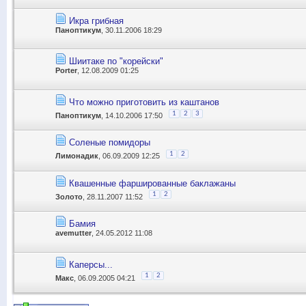
Икра грибная
Паноптикум
, 30.11.2006 18:29
Шиитаке по "корейски"
Porter
, 12.08.2009 01:25
Что можно приготовить из каштанов
1
2
3
Паноптикум
, 14.10.2006 17:50
Соленые помидоры
1
2
Лимонадик
, 06.09.2009 12:25
Квашенные фаршированные баклажаны
1
2
Золото
, 28.11.2007 11:52
Бамия
avemutter
, 24.05.2012 11:08
Каперсы...
1
2
Макс
, 06.09.2005 04:21